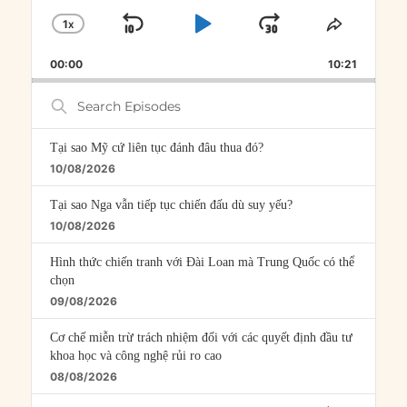
1
X
SKIP
PLAY
JUMP
CHANGE
SHARE
PLAYBACK
THIS
BACKWARD
PAUSE
FORWARD
00:00
RATE
10:21
EPISOD
Search
Episodes
Tại sao Mỹ cứ liên tục đánh đâu thua đó?
10/08/2026
Tại sao Nga vẫn tiếp tục chiến đấu dù suy yếu?
10/08/2026
Hình thức chiến tranh với Đài Loan mà Trung Quốc có thể
chọn
09/08/2026
Cơ chế miễn trừ trách nhiệm đối với các quyết định đầu tư
khoa học và công nghệ rủi ro cao
08/08/2026