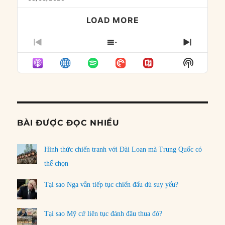
LOAD MORE
PREVIOUS
SHOW
NEXT
EPISODE
EPISODES
EPISO
Show
LIST
Podcast
Informat
BÀI ĐƯỢC ĐỌC NHIỀU
Hình thức chiến tranh với Đài Loan mà Trung Quốc có
thể chọn
Tại sao Nga vẫn tiếp tục chiến đấu dù suy yếu?
Tại sao Mỹ cứ liên tục đánh đâu thua đó?