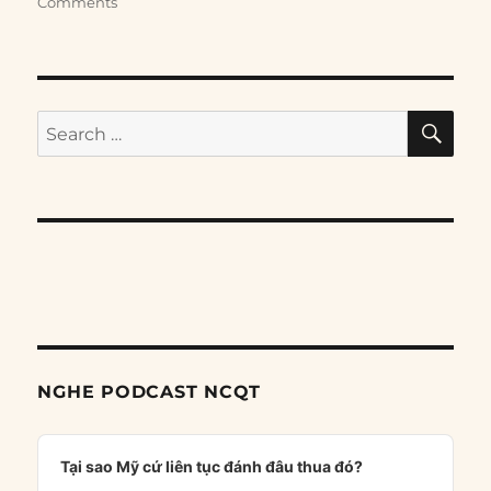
Comments
SE
Search
for:
NGHE PODCAST NCQT
Audio
Player
Tại sao Mỹ cứ liên tục đánh đâu thua đó?