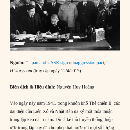
Nguồn:
“
Japan and USSR sign nonaggression pact
,”
History.com
(truy cập ngày 12/4/2015).
Biên dịch & Hiệu đính:
Nguyễn Huy Hoàng
Vào ngày này năm 1941, trong khuôn khổ Thế chiến II, các
đại diện của Liên Xô và Nhật Bản đã ký một thỏa thuận
trung lập kéo dài 5 năm. Dù là kẻ thù truyền thống, hiệp
ước trung lập này đã cho phép hai nước rút một số lượng