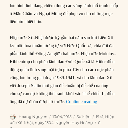
lớn binh lính đang chiếm đóng các vùng lãnh thổ tranh chấp
ở Mãn Châu và Ngoại Mông để phục vụ cho những mục
tiêu bức thiết hơn.
Hiệp ước Xô-Nhật được ký gần hai năm sau khi Liên Xô
ký một thỏa thuận tương tự với Đức Quốc xã, chia đôi đa
phần lãnh thổ Đông Âu giữa hai nước. Hiệp ước Molotov-
Ribbentrop cho phép lãnh đạo Đức Quốc xã là Hitler điều
động quân lính sang mặt trận phía Tây cho các cuộc phản
công lớn trong giai đoạn 1939-1941, và cho lãnh đạo Xô
viết Joseph Stalin thời gian để chuẩn bị đế chế của ông
cho sự can dự không thể tránh khỏi vào Thế chiến II, điều
“13/04/1941: Xô
ông đã dự đoán được từ trước.
Continue reading
Author
Posted
Categories
Tags
Hoang Nguyen
13/04/2015
Sự kiện
1941
,
Hiệp
on
ước Xô-Nhật
,
ngày 1304
,
Nguyễn Huy Hoàng
0