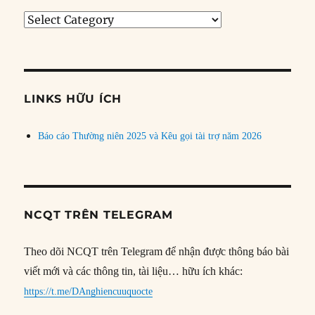
Tìm
bài
theo
chủ
đề
LINKS HỮU ÍCH
Báo cáo Thường niên 2025 và Kêu gọi tài trợ năm 2026
NCQT TRÊN TELEGRAM
Theo dõi NCQT trên Telegram để nhận được thông báo bài
viết mới và các thông tin, tài liệu… hữu ích khác:
https://t.me/DAnghiencuuquocte