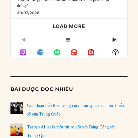
đựng?
30/07/2026
LOAD MORE
PREVIOUS
SHOW
NEXT
EPISODE
EPISODES
EPISO
Show
LIST
Podcast
Informat
BÀI ĐƯỢC ĐỌC NHIỀU
Giai đoạn tiếp theo trong cuộc trấn áp các dân tộc thiểu
số của Trung Quốc
Tại sao AI lại là một rủi ro đối với Đảng Cộng sản
Trung Quốc