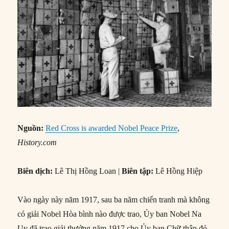
Nguồn:
Red Cross is awarded Nobel Peace Prize
,
History.com
Biên dịch:
Lê Thị Hồng Loan |
Biên tập:
Lê Hồng Hiệp
Vào ngày này năm 1917, sau ba năm chiến tranh mà không
có giải Nobel Hòa bình nào được trao, Ủy ban Nobel Na
Uy đã trao giải thưởng năm 1917 cho Ủy ban Chữ thập đỏ