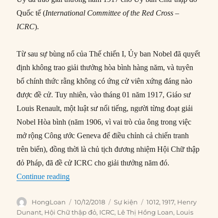
Quốc tế (
International Committee of the Red Cross –
ICRC
).
Từ sau sự bùng nổ của Thế chiến I, Ủy ban Nobel đã quyết
định không trao giải thưởng hòa bình hàng năm, và tuyên
bố chính thức rằng không có ứng cử viên xứng đáng nào
được đề cử. Tuy nhiên, vào tháng 01 năm 1917, Giáo sư
Louis Renault, một luật sư nổi tiếng, người từng đoạt giải
Nobel Hòa bình (năm 1906, vì vai trò của ông trong việc
mở rộng Công ước Geneva để điều chỉnh cả chiến tranh
trên biển), đồng thời là chủ tịch đương nhiệm Hội Chữ thập
đỏ Pháp, đã đề cử ICRC cho giải thưởng năm đó.
“10/12/1917: Hội Chữ thập đỏ được trao Nobel
Continue reading
Author
Posted
Categories
Tags
HongLoan
10/12/2018
Sự kiện
1012
,
1917
,
Henry
on
Dunant
,
Hội Chữ thập đỏ
,
ICRC
,
Lê Thị Hồng Loan
,
Louis