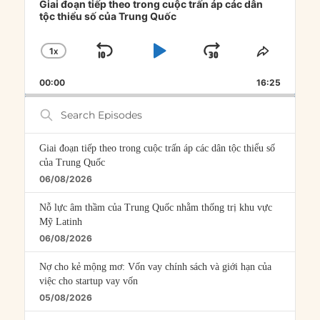
Player
Giai đoạn tiếp theo trong cuộc trấn áp các dân
tộc thiểu số của Trung Quốc
1
X
SKIP
PLAY
JUMP
CHANGE
SHARE
PLAYBACK
THIS
BACKWARD
PAUSE
FORWARD
00:00
RATE
16:25
EPISOD
Search
Episodes
Giai đoạn tiếp theo trong cuộc trấn áp các dân tộc thiểu số
của Trung Quốc
06/08/2026
Nỗ lực âm thầm của Trung Quốc nhằm thống trị khu vực
Mỹ Latinh
06/08/2026
Nợ cho kẻ mộng mơ: Vốn vay chính sách và giới hạn của
việc cho startup vay vốn
05/08/2026