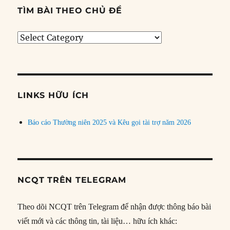
TÌM BÀI THEO CHỦ ĐỀ
Tìm
bài
theo
chủ
đề
LINKS HỮU ÍCH
Báo cáo Thường niên 2025 và Kêu gọi tài trợ năm 2026
NCQT TRÊN TELEGRAM
Theo dõi NCQT trên Telegram để nhận được thông báo bài
viết mới và các thông tin, tài liệu… hữu ích khác: