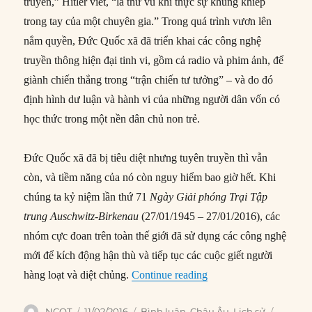
truyền,” Hitler viết, “là thứ vũ khí thực sự khủng khiếp
trong tay của một chuyên gia.” Trong quá trình vươn lên
nắm quyền, Đức Quốc xã đã triển khai các công nghệ
truyền thông hiện đại tinh vi, gồm cả radio và phim ảnh, để
giành chiến thắng trong “trận chiến tư tưởng” – và do đó
định hình dư luận và hành vi của những người dân vốn có
học thức trong một nền dân chủ non trẻ.
Đức Quốc xã đã bị tiêu diệt nhưng tuyên truyền thì vẫn
còn, và tiềm năng của nó còn nguy hiểm bao giờ hết. Khi
chúng ta kỷ niệm lần thứ 71
Ngày Giải phóng Trại Tập
trung Auschwitz-Birkenau
(27/01/1945 – 27/01/2016), các
nhóm cực đoan trên toàn thế giới đã sử dụng các công nghệ
mới để kích động hận thù và tiếp tục các cuộc giết người
“Sức mạnh tuyên truyề
hàng loạt và diệt chủng.
Continue reading
Author
Posted
Categories
Tags
NCQT
11/02/2016
Bình luận
,
Châu Âu
,
Lịch sử