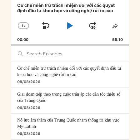
Player
Cơ chế miễn trừ trách nhiệm đối với các quyết
định đầu tư khoa học và công nghệ rủi ro cao
1
X
SKIP
PLAY
JUMP
CHANGE
SHARE
PLAYBACK
THIS
BACKWARD
PAUSE
FORWARD
00:00
RATE
55:10
EPISOD
Search
Episodes
Cơ chế miễn trừ trách nhiệm đối với các quyết định đầu tư
khoa học và công nghệ rủi ro cao
08/08/2026
Giai đoạn tiếp theo trong cuộc trấn áp các dân tộc thiểu số
của Trung Quốc
06/08/2026
Nỗ lực âm thầm của Trung Quốc nhằm thống trị khu vực
Mỹ Latinh
06/08/2026