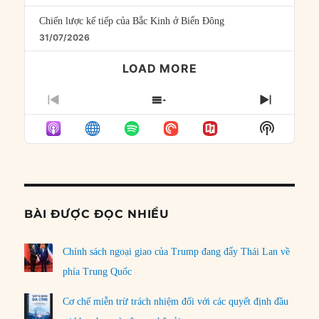
Chiến lược kế tiếp của Bắc Kinh ở Biển Đông
31/07/2026
LOAD MORE
PREVIOUS
SHOW
NEXT
EPISODE
EPISODES
EPISO
Show
LIST
Podcast
Informat
BÀI ĐƯỢC ĐỌC NHIỀU
Chính sách ngoại giao của Trump đang đẩy Thái Lan về
phía Trung Quốc
Cơ chế miễn trừ trách nhiệm đối với các quyết định đầu