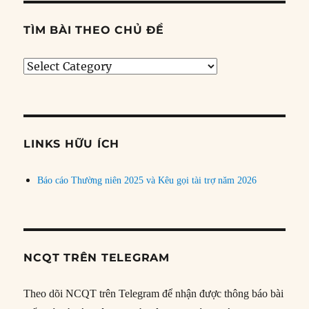
TÌM BÀI THEO CHỦ ĐỀ
Tìm
bài
theo
chủ
đề
LINKS HỮU ÍCH
Báo cáo Thường niên 2025 và Kêu gọi tài trợ năm 2026
NCQT TRÊN TELEGRAM
Theo dõi NCQT trên Telegram để nhận được thông báo bài