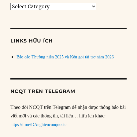
Tìm
bài
theo
chủ
đề
LINKS HỮU ÍCH
Báo cáo Thường niên 2025 và Kêu gọi tài trợ năm 2026
NCQT TRÊN TELEGRAM
Theo dõi NCQT trên Telegram để nhận được thông báo bài
viết mới và các thông tin, tài liệu… hữu ích khác:
https://t.me/DAnghiencuuquocte