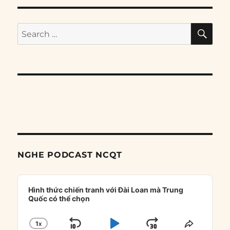
SE
Search
for:
NGHE PODCAST NCQT
Audio
Player
Hình thức chiến tranh với Đài Loan mà Trung
Quốc có thể chọn
1
X
SKIP
PLAY
JUMP
CHANGE
SHARE