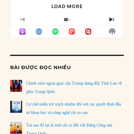
LOAD MORE
PREVIOUS
SHOW
NEXT
EPISODE
EPISODES
EPISO
Show
LIST
Podcast
Informat
BÀI ĐƯỢC ĐỌC NHIỀU
Chính sách ngoại giao của Trump đang đẩy Thái Lan về
phía Trung Quốc
Cơ chế miễn trừ trách nhiệm đối với các quyết định đầu
tư khoa học và công nghệ rủi ro cao
Tại sao AI lại là một rủi ro đối với Đảng Cộng sản
Trung Quốc