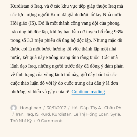
Kurdistan ở Iraq, và ở các khu vực tiếp giáp thuộc Iraq mà
các lực lượng người Kurd đã giành được từ tay Nhà nước
Hồi giáo (IS). Đó là một thành công vang dội của phong
trào ủng hộ độc lập, khi ủy ban bầu cử tuyên bố rằng 93%
trong số 3,3 triệu phiếu đã ủng hộ độc lập. Nhưng mặc dù
được coi là một bước hướng tới việc thành lập một nhà
nước, kết quả này không mang tính ràng buộc. Các nhà
lãnh đạo Iraq, những người trước đây đã đồng ý đàm phán
về tình trạng của vùng lãnh thổ này, giờ đây bác bỏ các
cuộc thảo luận đó với lý do cuộc trưng cầu dân ý là đơn
“Tương lai nào 
phương, vi hiến và gây chia rẽ.
Continue reading
Author
Posted
Categories
HongLoan
30/11/2017
Hỏi-Đáp
,
Tây Á - Châu Phi
on
Tags
Iran
,
Iraq
,
IS
,
Kurd
,
Kurdistan
,
Lê Thị Hồng Loan
,
Syria
,
Thổ Nhĩ Kỳ
0 Comments