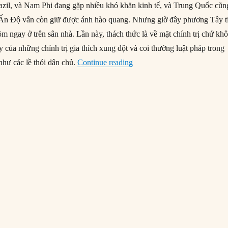
zil, và Nam Phi đang gặp nhiều khó khăn kinh tế, và Trung Quốc cũn
ó Ấn Độ vẫn còn giữ được ánh hào quang. Nhưng giờ đây phương Tây t
ồm ngay ở trên sân nhà. Lần này, thách thức là về mặt chính trị chứ kh
dậy của những chính trị gia thích xung đột và coi thường luật pháp trong
“Thách thức từ những nhà ‘đạ
như các lề thói dân chủ.
Continue reading