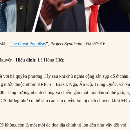
ki, “
The Great Populists
”,
Project Syndicate
, 05/02/2016.
Nguyên |
Hiệu đính:
Lê Hồng Hiệp
ối với bá quyền phương Tây sau khi chủ nghĩa cộng sản sụp đổ ở châu
hững nước thuộc nhóm BRICS – Brazil, Nga, Ấn Độ, Trung Quốc, và N
000. Tăng trưởng nhanh chóng và chiếm gần một nửa dân số thế giới, s
ICS dường như có thể làm cán cân quyền lực bị dịch chuyển khỏi Mỹ 
không còn là một mối đe dọa địa chính trị lớn đến như vậy đối với