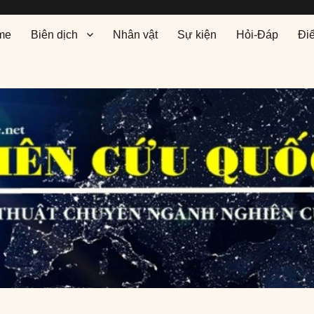
me
Biên dịch
Nhân vật
Sự kiện
Hỏi-Đáp
Đi