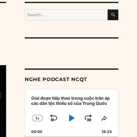
SEARCH
Search
for:
NGHE PODCAST NCQT
Audio
Player
Giai đoạn tiếp theo trong cuộc trấn áp
các dân tộc thiểu số của Trung Quốc
1
X
SKIP
PLAY
JUMP
CHANGE
SHARE
PLAYBACK
THIS
BACKWARD
PAUSE
FORWARD
00:00
RATE
16:25
EPISODE