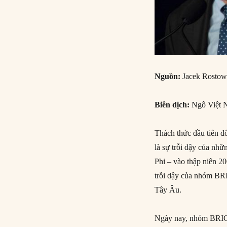
Nguồn:
Jacek Rostows
Biên dịch:
Ngô Việt 
Thách thức đầu tiên đ
là sự trỗi dậy của n
Phi – vào thập niên 2
trỗi dậy của nhóm BR
Tây Âu.
Ngày nay, nhóm BRICS 