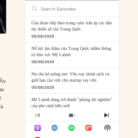
Search
Episodes
Giai đoạn tiếp theo trong cuộc trấn áp các dân
tộc thiểu số của Trung Quốc
06/08/2026
Nỗ lực âm thầm của Trung Quốc nhằm thống
trị khu vực Mỹ Latinh
06/08/2026
Nợ cho kẻ mộng mơ: Vốn vay chính sách và
giới hạn của việc cho startup vay vốn
 Âu
05/08/2026
am
ự
Mỹ Latinh đang trở thành “phòng thí nghiệm”
của phe cánh hữu mới
và
04/08/2026
PREVIOUS
SHOW
NEXT
EPISODE
EPISODES
EPISODE
Tại sao Trung Quốc phủ nhận cuộc gặp với
Show
LIST
Ngoại trưởng Nhật Bản?
Podcast