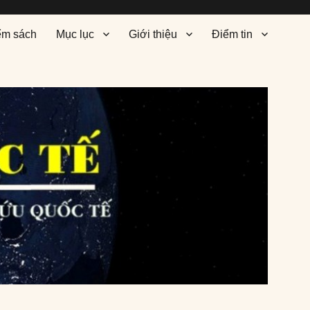
ểm sách
Mục lục
Giới thiệu
Điểm tin