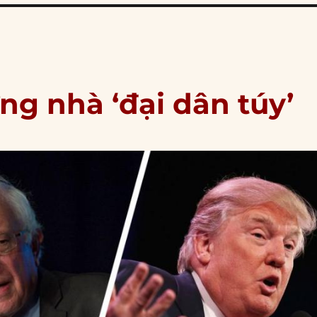
ng nhà ‘đại dân túy’