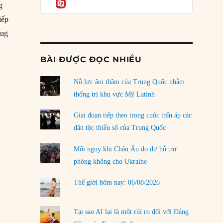
Informatio
04/08/2026
g
iếp
Điểm mù chiến lược của Trump tại Thái Bình
Dương
ông
03/08/2026
BÀI ĐƯỢC ĐỌC NHIỀU
i dân túy’”
Đặt cược vào thất bại: Các quỹ đầu tư mạo
hiểm quốc gia và khía cạnh chính trị của vốn
rủi ro
Nỗ lực âm thầm của Trung Quốc nhằm
02/08/2026
thống trị khu vực Mỹ Latinh
Làm thế nào để kết thúc Chiến tranh Iran?
Giai đoạn tiếp theo trong cuộc trấn áp các
01/08/2026
dân tộc thiểu số của Trung Quốc
Chiến lược kế tiếp của Bắc Kinh ở Biển Đông
Mối nguy khi Châu Âu do dự hỗ trợ
31/07/2026
phòng không cho Ukraine
Trật tự thế giới mới: Các nước nhỏ sẽ luôn
Thế giới hôm nay: 06/08/2026
phải chịu đựng?
30/07/2026
Tại sao AI lại là một rủi ro đối với Đảng
LOAD MORE