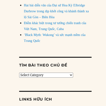
Hai bài diễn văn của Đại sứ Hoa Kỳ Elbridge
Durbrow trong dịp khởi công và khánh thành xa
lộ Sài Gòn – Biên Hòa
Điểm khác biệt trong tư tưởng chiến tranh của
Việt Nam, Trung Quốc, Cuba
‘Black Myth: Wukong’ và sức mạnh mềm của
Trung Quốc
TÌM BÀI THEO CHỦ ĐỀ
Tìm
bài
theo
chủ
đề
LINKS HỮU ÍCH