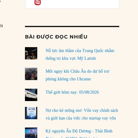
Informatio
03/08/2026
Đặt cược vào thất bại: Các quỹ đầu tư mạo
hiểm quốc gia và khía cạnh chính trị của vốn
ểm
rủi ro
02/08/2026
BÀI ĐƯỢC ĐỌC NHIỀU
Làm thế nào để kết thúc Chiến tranh Iran?
Nỗ lực âm thầm của Trung Quốc nhằm
01/08/2026
thống trị khu vực Mỹ Latinh
Chiến lược kế tiếp của Bắc Kinh ở Biển Đông
31/07/2026
Mối nguy khi Châu Âu do dự hỗ trợ
phòng không cho Ukraine
Trật tự thế giới mới: Các nước nhỏ sẽ luôn
phải chịu đựng?
Thế giới hôm nay: 05/08/2026
30/07/2026
Tập tìm cách chôn vùi bê bối chấn động vòng
Nợ cho kẻ mộng mơ: Vốn vay chính sách
tròn thân cận của mình
và giới hạn của việc cho startup vay vốn
29/07/2026
Kỷ nguyên Ấn Độ Dương - Thái Bình
LOAD MORE