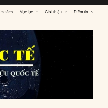
ểm sách
Mục lục
Giới thiệu
Điểm tin