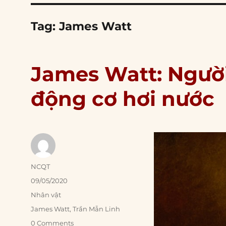
Tag:
James Watt
James Watt: Người
động cơ hơi nước
Author
NCQT
Posted
09/05/2020
on
Categories
Nhân vật
Tags
James Watt
,
Trần Mẫn Linh
0 Comments