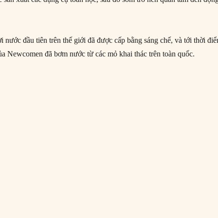
nước đầu tiên trên thế giới đã được cấp bằng sáng chế, và tới thời đi
của Newcomen đã bơm nước từ các mỏ khai thác trên toàn quốc.
s Watt: Người cải tiến công nghệ động cơ hơi nước”