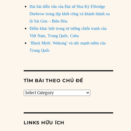
Hai bài diễn văn của Đại sứ Hoa Kỳ Elbridge
Durbrow trong dịp khởi công và khánh thành xa
lộ Sài Gòn – Biên Hòa
Điểm khác biệt trong tư tưởng chiến tranh của
Việt Nam, Trung Quốc, Cuba
‘Black Myth: Wukong’ và sức mạnh mềm của
Trung Quốc
TÌM BÀI THEO CHỦ ĐỀ
Tìm
bài
theo
chủ
đề
LINKS HỮU ÍCH