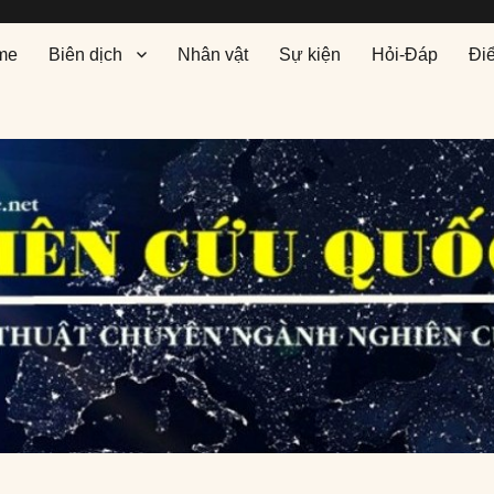
me
Biên dịch
Nhân vật
Sự kiện
Hỏi-Đáp
Đi