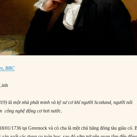
es,
BBC
Linh
19) là một nhà phát minh và kỹ sư cơ khí người Scotland, người nổi
iến công nghệ động cơ hơi nước.
18/01/1736 tại Greenock và có cha là một chủ hãng đóng tàu giàu có. 
c sản xuất các dụng cụ toán học, sau đó sớm trở nên quan tâm đến độn