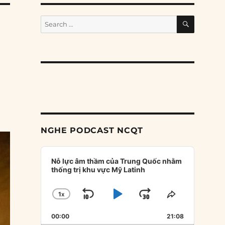
SEARCH
Search
for:
NGHE PODCAST NCQT
Audio
Player
Nỗ lực âm thầm của Trung Quốc nhằm
thống trị khu vực Mỹ Latinh
1
X
SKIP
PLAY
JUMP
CHANGE
SHARE
PLAYBACK
THIS
BACKWARD
PAUSE
FORWARD
00:00
RATE
21:08
EPISODE