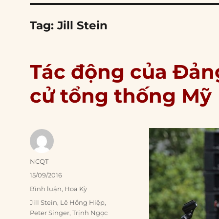
Tag:
Jill Stein
Tác động của Đản
cử tổng thống Mỹ
Author
NCQT
Posted
15/09/2016
on
Categories
Bình luận
,
Hoa Kỳ
Tags
Jill Stein
,
Lê Hồng Hiệp
,
Peter Singer
,
Trịnh Ngọc