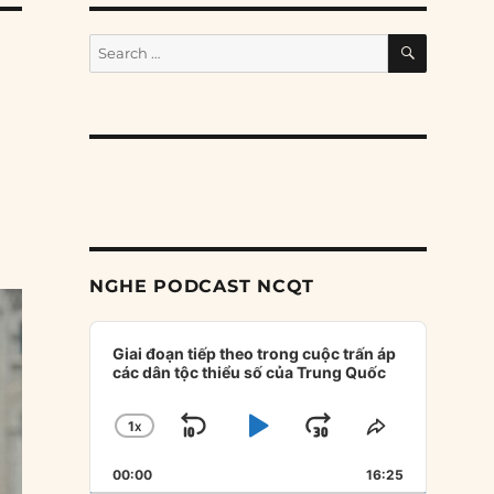
SEARCH
Search
for:
NGHE PODCAST NCQT
Audio
Player
Giai đoạn tiếp theo trong cuộc trấn áp
các dân tộc thiểu số của Trung Quốc
1
X
SKIP
PLAY
JUMP
CHANGE
SHARE
PLAYBACK
THIS
BACKWARD
PAUSE
FORWARD
00:00
RATE
16:25
EPISODE