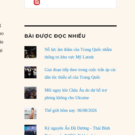
Informatio
04/08/2026
Điểm mù chiến lược của Trump tại Thái Bình
Dương
g
03/08/2026
ho
BÀI ĐƯỢC ĐỌC NHIỀU
Đặt cược vào thất bại: Các quỹ đầu tư mạo
ầu
hiểm quốc gia và khía cạnh chính trị của vốn
rủi ro
Nỗ lực âm thầm của Trung Quốc nhằm
ại
02/08/2026
thống trị khu vực Mỹ Latinh
anh đến cuộc bầu cử tổng thống Mỹ”
Làm thế nào để kết thúc Chiến tranh Iran?
Giai đoạn tiếp theo trong cuộc trấn áp các
01/08/2026
dân tộc thiểu số của Trung Quốc
Chiến lược kế tiếp của Bắc Kinh ở Biển Đông
Mối nguy khi Châu Âu do dự hỗ trợ
31/07/2026
phòng không cho Ukraine
Trật tự thế giới mới: Các nước nhỏ sẽ luôn
Thế giới hôm nay: 06/08/2026
phải chịu đựng?
30/07/2026
Kỷ nguyên Ấn Độ Dương - Thái Bình
LOAD MORE