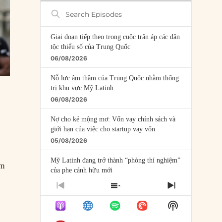
Search
Episodes
Giai đoạn tiếp theo trong cuộc trấn áp các dân
tộc thiểu số của Trung Quốc
06/08/2026
Nỗ lực âm thầm của Trung Quốc nhằm thống
trị khu vực Mỹ Latinh
06/08/2026
Nợ cho kẻ mộng mơ: Vốn vay chính sách và
giới hạn của việc cho startup vay vốn
05/08/2026
Mỹ Latinh đang trở thành “phòng thí nghiệm”
àm
của phe cánh hữu mới
04/08/2026
PREVIOUS
SHOW
NEXT
EPISODE
EPISODES
EPISODE
Tại sao Trung Quốc phủ nhận cuộc gặp với
Show
LIST
Ngoại trưởng Nhật Bản?
Podcast