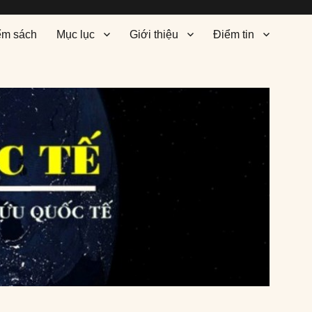
ểm sách
Mục lục
Giới thiệu
Điểm tin