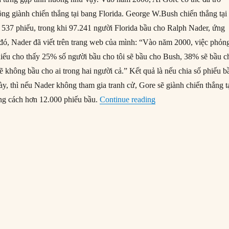
ông giành chiến thắng tại bang Florida. George W.Bush chiến thắng tại
t 537 phiếu, trong khi 97.241 người Florida bầu cho Ralph Nader, ứng
ó, Nader đã viết trên trang web của mình: “Vào năm 2000, việc phỏn
phiếu cho thấy 25% số người bầu cho tôi sẽ bầu cho Bush, 38% sẽ bầu c
ẽ không bầu cho ai trong hai người cả.” Kết quả là nếu chia số phiếu b
y, thì nếu Nader không tham gia tranh cử, Gore sẽ giành chiến thắng t
“Tác động của Đảng X
ng cách hơn 12.000 phiếu bầu.
Continue reading