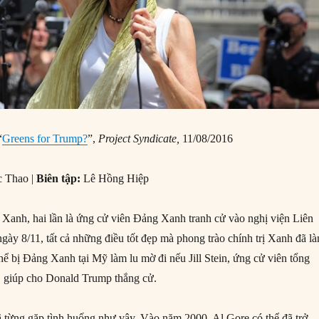
“
Greens for Trump?
”,
Project Syndicate,
11/08/2016
c Thao |
Biên tập:
Lê Hồng Hiệp
 Xanh, hai lần là ứng cử viên Đảng Xanh tranh cử vào nghị viện Liên
ày 8/11, tất cả những điều tốt đẹp mà phong trào chính trị Xanh đã l
thể bị Đảng Xanh tại Mỹ làm lu mờ đi nếu Jill Stein, ứng cử viên tổng
 giúp cho Donald Trump thắng cử.
ã từng gặp tình huống như vậy. Vào năm 2000, Al Gore có thể đã trở