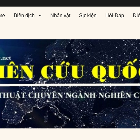
me
Biên dịch
Nhân vật
Sự kiện
Hỏi-Đáp
Đi