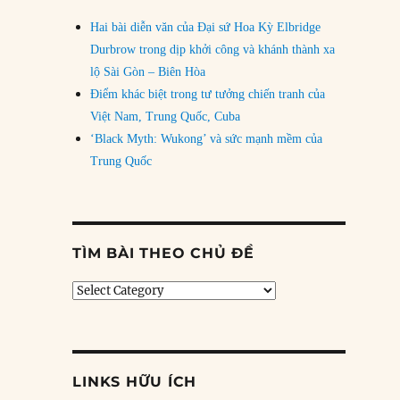
Hai bài diễn văn của Đại sứ Hoa Kỳ Elbridge
Durbrow trong dịp khởi công và khánh thành xa
lộ Sài Gòn – Biên Hòa
Điểm khác biệt trong tư tưởng chiến tranh của
Việt Nam, Trung Quốc, Cuba
‘Black Myth: Wukong’ và sức mạnh mềm của
Trung Quốc
TÌM BÀI THEO CHỦ ĐỀ
Tìm
bài
theo
chủ
đề
LINKS HỮU ÍCH