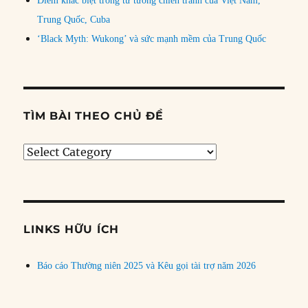
Điểm khác biệt trong tư tưởng chiến tranh của Việt Nam,
Trung Quốc, Cuba
‘Black Myth: Wukong’ và sức mạnh mềm của Trung Quốc
TÌM BÀI THEO CHỦ ĐỀ
Tìm
bài
theo
chủ
đề
LINKS HỮU ÍCH
Báo cáo Thường niên 2025 và Kêu gọi tài trợ năm 2026