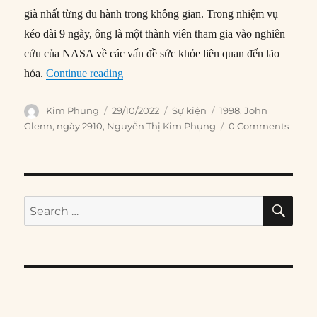
già nhất từng du hành trong không gian. Trong nhiệm vụ
kéo dài 9 ngày, ông là một thành viên tham gia vào nghiên
cứu của NASA về các vấn đề sức khỏe liên quan đến lão
“29/10/1998: John Glenn trở lại vũ trụ”
hóa.
Continue reading
Author
Posted
Categories
Tags
Kim Phụng
29/10/2022
Sự kiện
1998
,
John
on
Glenn
,
ngày 2910
,
Nguyễn Thị Kim Phụng
0 Comments
SE
Search
for: