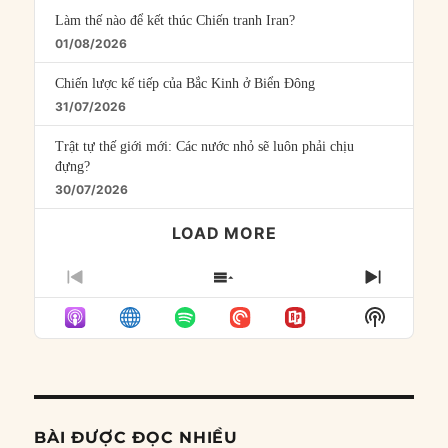
Làm thế nào để kết thúc Chiến tranh Iran?
01/08/2026
Chiến lược kế tiếp của Bắc Kinh ở Biển Đông
31/07/2026
Trật tự thế giới mới: Các nước nhỏ sẽ luôn phải chịu
đựng?
30/07/2026
LOAD MORE
PREVIOUS
SHOW
NEXT
EPISODE
EPISODES
EPISO
Show
LIST
Podcast
Informat
BÀI ĐƯỢC ĐỌC NHIỀU