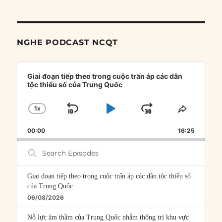
NGHE PODCAST NCQT
Audio
Player
Giai đoạn tiếp theo trong cuộc trấn áp các dân
tộc thiểu số của Trung Quốc
1
X
SKIP
PLAY
JUMP
CHANGE
SHARE
PLAYBACK
THIS
BACKWARD
PAUSE
FORWARD
00:00
RATE
16:25
EPISOD
Search
Episodes
Giai đoạn tiếp theo trong cuộc trấn áp các dân tộc thiểu số
của Trung Quốc
06/08/2026
Nỗ lực âm thầm của Trung Quốc nhằm thống trị khu vực