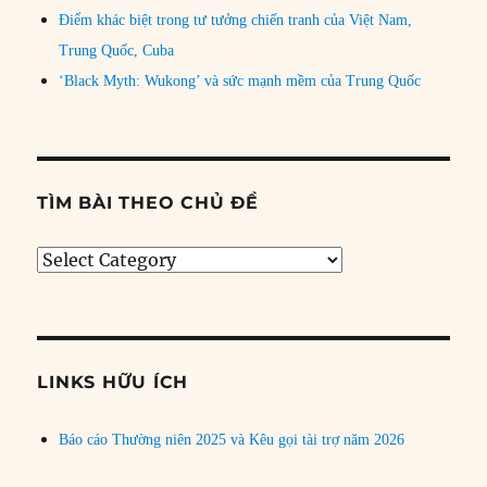
Điểm khác biệt trong tư tưởng chiến tranh của Việt Nam,
Trung Quốc, Cuba
‘Black Myth: Wukong’ và sức mạnh mềm của Trung Quốc
TÌM BÀI THEO CHỦ ĐỀ
Tìm
bài
theo
chủ
đề
LINKS HỮU ÍCH
Báo cáo Thường niên 2025 và Kêu gọi tài trợ năm 2026