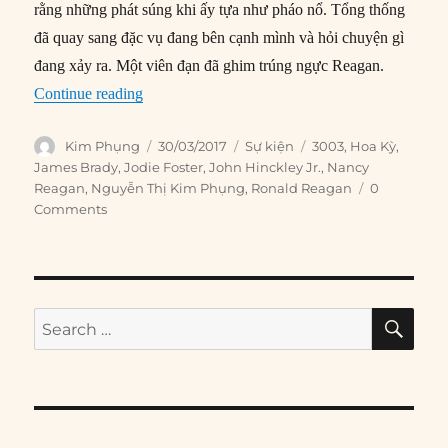
rằng những phát súng khi ấy tựa như pháo nổ. Tổng thống
đã quay sang đặc vụ đang bên cạnh mình và hỏi chuyện gì
đang xảy ra. Một viên đạn đã ghim trúng ngực Reagan.
“30/03/1981: Tổng thống Reagan bị bắn”
Continue reading
Author
Posted
Categories
Tags
Kim Phụng
30/03/2017
Sự kiện
3003
,
Hoa Kỳ
,
on
James Brady
,
Jodie Foster
,
John Hinckley Jr.
,
Nancy
Reagan
,
Nguyễn Thị Kim Phụng
,
Ronald Reagan
0
Comments
SE
Search
for: