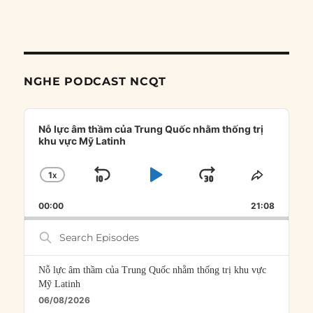
NGHE PODCAST NCQT
Audio
Player
Nỗ lực âm thầm của Trung Quốc nhằm thống trị
khu vực Mỹ Latinh
1
X
SKIP
PLAY
JUMP
CHANGE
SHARE
PLAYBACK
THIS
BACKWARD
PAUSE
FORWARD
00:00
RATE
21:08
EPISOD
Search
Episodes
Nỗ lực âm thầm của Trung Quốc nhằm thống trị khu vực
Mỹ Latinh
06/08/2026