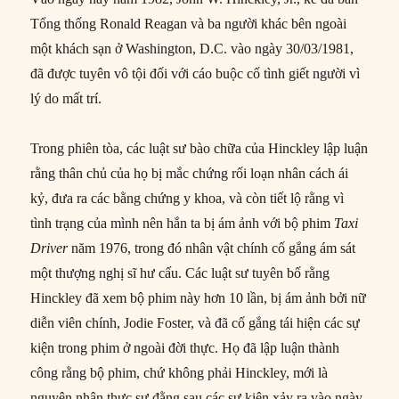
Tổng thống Ronald Reagan và ba người khác bên ngoài
một khách sạn ở Washington, D.C. vào ngày 30/03/1981,
đã được tuyên vô tội đối với cáo buộc cố tình giết người vì
lý do mất trí.
Trong phiên tòa, các luật sư bào chữa của Hinckley lập luận
rằng thân chủ của họ bị mắc chứng rối loạn nhân cách ái
kỷ, đưa ra các bằng chứng y khoa, và còn tiết lộ rằng vì
tình trạng của mình nên hắn ta bị ám ảnh với bộ phim
Taxi
Driver
năm 1976, trong đó nhân vật chính cố gắng ám sát
một thượng nghị sĩ hư cấu. Các luật sư tuyên bố rằng
Hinckley đã xem bộ phim này hơn 10 lần, bị ám ảnh bởi nữ
diễn viên chính, Jodie Foster, và đã cố gắng tái hiện các sự
kiện trong phim ở ngoài đời thực. Họ đã lập luận thành
công rằng bộ phim, chứ không phải Hinckley, mới là
nguyên nhân thực sự đằng sau các sự kiện xảy ra vào ngày