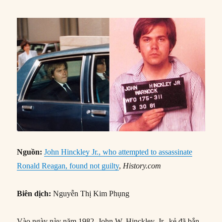
Nguồn:
John Hinckley Jr., who attempted to assassinate
Ronald Reagan, found not guilty
,
Hi
story.com
Biên dịch:
Nguyễn Thị Kim Phụng
Vào ngày này năm 1982, John W. Hinckley, Jr., kẻ đã bắn