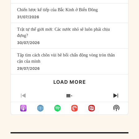
Chiến lược kế tiếp của Bắc Kinh ở Biển Đông
31/07/2026
Trật tự thế giới mới: Các nước nhỏ sẽ luôn phải chịu
đựng?
30/07/2026
Tập tìm cách chôn vùi bê bối chấn động vòng tròn thân
cận của mình
29/07/2026
LOAD MORE
PREVIOUS
SHOW
NEXT
EPISODE
EPISODES
EPISO
Show
LIST
Podcast
Informat