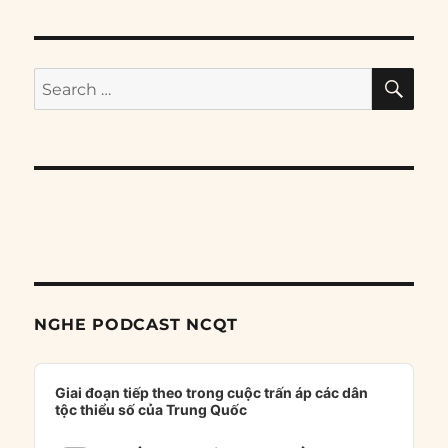
SE
Search
for:
NGHE PODCAST NCQT
Audio
Player
Giai đoạn tiếp theo trong cuộc trấn áp các dân
tộc thiểu số của Trung Quốc