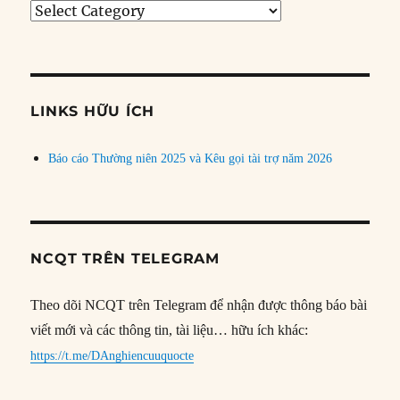
Tìm
bài
theo
chủ
đề
LINKS HỮU ÍCH
Báo cáo Thường niên 2025 và Kêu gọi tài trợ năm 2026
NCQT TRÊN TELEGRAM
Theo dõi NCQT trên Telegram để nhận được thông báo bài
viết mới và các thông tin, tài liệu… hữu ích khác:
https://t.me/DAnghiencuuquocte