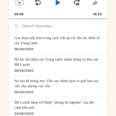
1
X
SKIP
PLAY
JUMP
CHANGE
SHARE
PLAYBACK
THIS
BACKWARD
PAUSE
FORWARD
00:00
RATE
16:25
EPISOD
Search
Episodes
Giai đoạn tiếp theo trong cuộc trấn áp các dân tộc thiểu số
của Trung Quốc
06/08/2026
Nỗ lực âm thầm của Trung Quốc nhằm thống trị khu vực
Mỹ Latinh
06/08/2026
Nợ cho kẻ mộng mơ: Vốn vay chính sách và giới hạn của
việc cho startup vay vốn
05/08/2026
Mỹ Latinh đang trở thành “phòng thí nghiệm” của phe
cánh hữu mới
04/08/2026