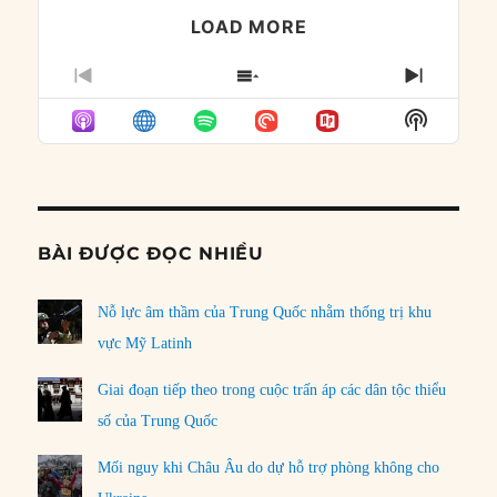
LOAD MORE
PREVIOUS
SHOW
NEXT
EPISODE
EPISODES
EPISO
Show
LIST
Podcast
Informat
BÀI ĐƯỢC ĐỌC NHIỀU
Nỗ lực âm thầm của Trung Quốc nhằm thống trị khu
vực Mỹ Latinh
Giai đoạn tiếp theo trong cuộc trấn áp các dân tộc thiểu
số của Trung Quốc
Mối nguy khi Châu Âu do dự hỗ trợ phòng không cho