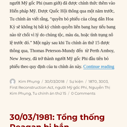
người Mỹ gốc Phi (nam giới) đã được chính thức thêm vào
Hiến pháp Mỹ. Được Quốc Hội thông qua một năm trước,
Tu chính án viết rằng, “quyền bỏ phiếu của công dân Hoa
Kỳ sẽ không bị bất kỳ chính quyền liên bang hay tiểu bang
nào từ chối vì lý do chủng tộc, màu da, hoặc tình trạng nô
lệ trước đó.” Một ngày sau khi Tu chính án thứ 15 được
thông qua, Thomas Peterson-Mundy đến từ Perth Amboy,
New Jersey, đã trở thành người Mỹ gốc Phi đầu tiên bỏ
“30/03
phiếu theo quy định của tu chính án này.
Continue reading
Author
Posted
Categories
Tags
Kim Phụng
30/03/2018
Sự kiện
1870
,
3003
,
on
First Reconstruction Act
,
người Mỹ gốc Phi
,
Nguyễn Thị
Kim Phụng
,
Tu chính án thứ 15
0 Comments
30/03/1981: Tổng thống
Reagan bị bắn