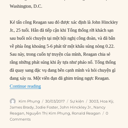
Washington, D.C.
Kẻ tấn công Reagan sau đó được xác định là John Hinckley
Jr., 25 tuổi. Hắn đã tiếp cận khi Tổng thống rời khách sạn
sau buổi nói chuyện tại một hội nghị công đoàn, và đã bắn
về phía ông khoảng 5-6 phát từ một khẩu súng nòng 0.22.
Sau này, trong cuốn tự truyện của mình, Reagan chia sẻ
rằng những phát súng khi ấy tựa như pháo nổ. Tổng thống
đã quay sang đặc vụ đang bên cạnh mình và hỏi chuyện gì
đang xảy ra. Một viên đạn đã ghim trúng ngực Reagan.
“30/03/1981: Tổng thống Reagan bị bắn”
Continue reading
Author
Posted
Categories
Tags
Kim Phụng
30/03/2017
Sự kiện
3003
,
Hoa Kỳ
,
on
James Brady
,
Jodie Foster
,
John Hinckley Jr.
,
Nancy
Reagan
,
Nguyễn Thị Kim Phụng
,
Ronald Reagan
0
Comments