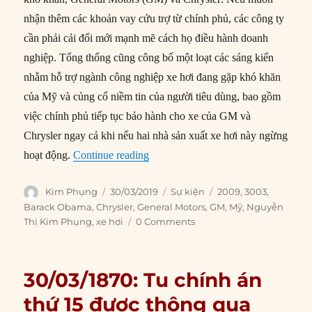
nhận thêm các khoản vay cứu trợ từ chính phủ, các công ty
cần phải cải đổi mới mạnh mẽ cách họ điều hành doanh
nghiệp. Tổng thống cũng công bố một loạt các sáng kiến
nhằm hỗ trợ ngành công nghiệp xe hơi đang gặp khó khăn
của Mỹ và củng cố niềm tin của người tiêu dùng, bao gồm
việc chính phủ tiếp tục bảo hành cho xe của GM và
Chrysler ngay cả khi nếu hai nhà sản xuất xe hơi này ngừng
“30/03/2009: TT Obama tuyên bố cải
hoạt động.
Continue reading
Author
Posted
Categories
Tags
Kim Phụng
30/03/2019
Sự kiện
2009
,
3003
,
on
Barack Obama
,
Chrysler
,
General Motors
,
GM
,
Mỹ
,
Nguyễn
Thị Kim Phụng
,
xe hơi
0 Comments
30/03/1870: Tu chính án
thứ 15 được thông qua