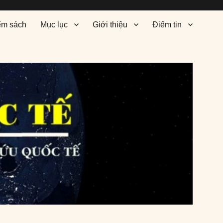
ểm sách
Mục lục
Giới thiệu
Điểm tin