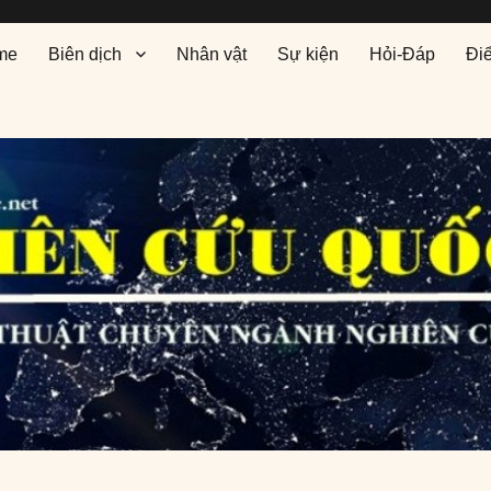
me
Biên dịch
Nhân vật
Sự kiện
Hỏi-Đáp
Đi