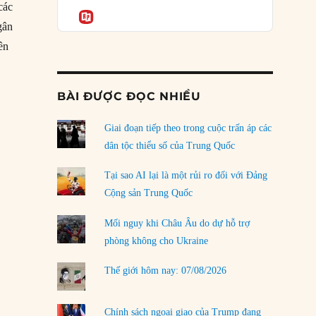
Podcast
các
của phe cánh hữu mới
Informatio
gân
04/08/2026
ên
Tại sao Trung Quốc phủ nhận cuộc gặp với
l”
Ngoại trưởng Nhật Bản?
04/08/2026
BÀI ĐƯỢC ĐỌC NHIỀU
Điểm mù chiến lược của Trump tại Thái Bình
Dương
Giai đoạn tiếp theo trong cuộc trấn áp các
03/08/2026
dân tộc thiểu số của Trung Quốc
Đặt cược vào thất bại: Các quỹ đầu tư mạo
Tại sao AI lại là một rủi ro đối với Đảng
hiểm quốc gia và khía cạnh chính trị của vốn
Cộng sản Trung Quốc
rủi ro
02/08/2026
Mối nguy khi Châu Âu do dự hỗ trợ
phòng không cho Ukraine
Làm thế nào để kết thúc Chiến tranh Iran?
01/08/2026
Thế giới hôm nay: 07/08/2026
Chiến lược kế tiếp của Bắc Kinh ở Biển Đông
31/07/2026
Chính sách ngoại giao của Trump đang