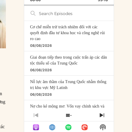
RATE
EPISODE
Search
Episodes
Cơ chế miễn trừ trách nhiệm đối với các
quyết định đầu tư khoa học và công nghệ rủi
ro cao
08/08/2026
Giai đoạn tiếp theo trong cuộc trấn áp các dân
tộc thiểu số của Trung Quốc
06/08/2026
Nỗ lực âm thầm của Trung Quốc nhằm thống
trị khu vực Mỹ Latinh
ân
06/08/2026
ợng
Nợ cho kẻ mộng mơ: Vốn vay chính sách và
giới hạn của việc cho startup vay vốn
PREVIOUS
SHOW
NEXT
05/08/2026
EPISODE
EPISODES
EPISODE
Show
các
LIST
Mỹ Latinh đang trở thành “phòng thí nghiệm”