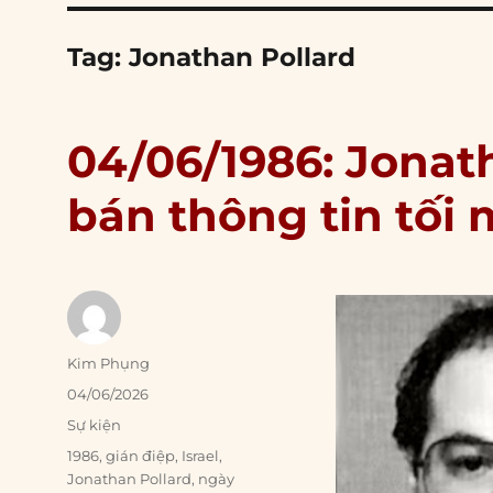
Tag:
Jonathan Pollard
04/06/1986: Jonat
bán thông tin tối 
Author
Kim Phụng
Posted
04/06/2026
on
Categories
Sự kiện
Tags
1986
,
gián điệp
,
Israel
,
Jonathan Pollard
,
ngày