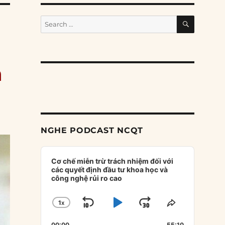
SEARCH
Search
for:
n
NGHE PODCAST NCQT
Audio
Player
Cơ chế miễn trừ trách nhiệm đối với
các quyết định đầu tư khoa học và
công nghệ rủi ro cao
1
X
SKIP
PLAY
JUMP
CHANGE
SHARE
PLAYBACK
THIS
BACKWARD
PAUSE
FORWARD
00:00
55:10