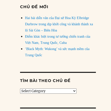
CHỦ ĐỀ MỚI
Hai bài diễn văn của Đại sứ Hoa Kỳ Elbridge
Durbrow trong dịp khởi công và khánh thành xa
lộ Sài Gòn – Biên Hòa
Điểm khác biệt trong tư tưởng chiến tranh của
Việt Nam, Trung Quốc, Cuba
‘Black Myth: Wukong’ và sức mạnh mềm của
Trung Quốc
TÌM BÀI THEO CHỦ ĐỀ
Tìm
bài
theo
chủ