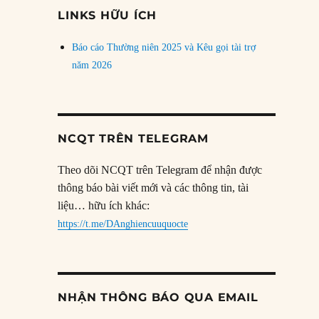
đề
LINKS HỮU ÍCH
Báo cáo Thường niên 2025 và Kêu gọi tài trợ
năm 2026
NCQT TRÊN TELEGRAM
Theo dõi NCQT trên Telegram để nhận được
thông báo bài viết mới và các thông tin, tài
liệu… hữu ích khác:
https://t.me/DAnghiencuuquocte
NHẬN THÔNG BÁO QUA EMAIL