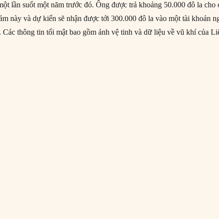
 một lần suốt một năm trước đó. Ông được trả khoảng 50.000 đô la cho 
 cảm này và dự kiến sẽ nhận được tới 300.000 đô la vào một tài khoản n
 Các thông tin tối mật bao gồm ảnh vệ tinh và dữ liệu về vũ khí của Li
04/06/1986: Jonathan Pollard thừa nhận bán thông tin tối mật cho Israe