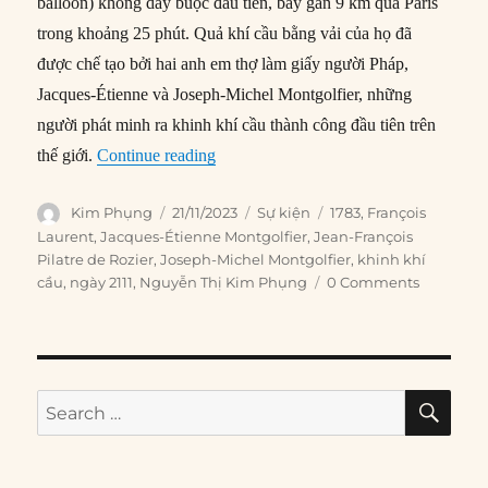
balloon) không dây buộc đầu tiên, bay gần 9 km qua Paris
trong khoảng 25 phút. Quả khí cầu bằng vải của họ đã
được chế tạo bởi hai anh em thợ làm giấy người Pháp,
Jacques-Étienne và Joseph-Michel Montgolfier, những
người phát minh ra khinh khí cầu thành công đầu tiên trên
“21/11/1783: Bay qua Paris bằng khinh
thế giới.
Continue reading
Author
Posted
Categories
Tags
Kim Phụng
21/11/2023
Sự kiện
1783
,
François
on
Laurent
,
Jacques-Étienne Montgolfier
,
Jean-François
Pilatre de Rozier
,
Joseph-Michel Montgolfier
,
khinh khí
cầu
,
ngày 2111
,
Nguyễn Thị Kim Phụng
0 Comments
SE
Search
for: