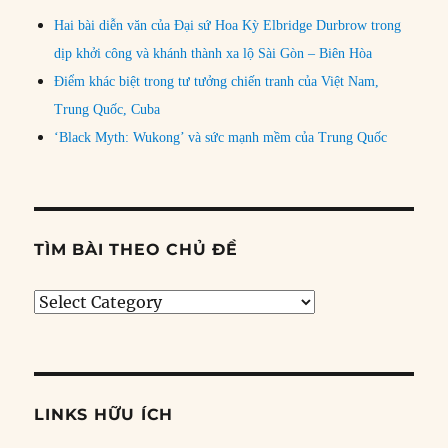
Hai bài diễn văn của Đại sứ Hoa Kỳ Elbridge Durbrow trong
dịp khởi công và khánh thành xa lộ Sài Gòn – Biên Hòa
Điểm khác biệt trong tư tưởng chiến tranh của Việt Nam,
Trung Quốc, Cuba
‘Black Myth: Wukong’ và sức mạnh mềm của Trung Quốc
TÌM BÀI THEO CHỦ ĐỀ
Tìm
bài
theo
chủ
đề
LINKS HỮU ÍCH