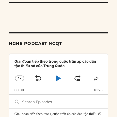
NGHE PODCAST NCQT
Audio
Player
Giai đoạn tiếp theo trong cuộc trấn áp các dân
tộc thiểu số của Trung Quốc
1
X
SKIP
PLAY
JUMP
CHANGE
SHARE
PLAYBACK
THIS
BACKWARD
PAUSE
FORWARD
00:00
RATE
16:25
EPISOD
Search
Episodes
Giai đoạn tiếp theo trong cuộc trấn áp các dân tộc thiểu số