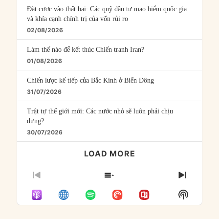
Đặt cược vào thất bại: Các quỹ đầu tư mạo hiểm quốc gia
và khía cạnh chính trị của vốn rủi ro
02/08/2026
Làm thế nào để kết thúc Chiến tranh Iran?
01/08/2026
Chiến lược kế tiếp của Bắc Kinh ở Biển Đông
31/07/2026
Trật tự thế giới mới: Các nước nhỏ sẽ luôn phải chịu
đựng?
30/07/2026
LOAD MORE
PREVIOUS
SHOW
NEXT
EPISODE
EPISODES
EPISO
Show
LIST
Podcast
Informat