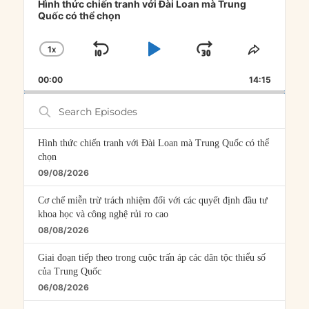
Player
Hình thức chiến tranh với Đài Loan mà Trung
Quốc có thể chọn
1
X
SKIP
PLAY
JUMP
CHANGE
SHARE
PLAYBACK
THIS
BACKWARD
PAUSE
FORWARD
00:00
RATE
14:15
EPISOD
Search
Episodes
Hình thức chiến tranh với Đài Loan mà Trung Quốc có thể
chọn
09/08/2026
Cơ chế miễn trừ trách nhiệm đối với các quyết định đầu tư
khoa học và công nghệ rủi ro cao
08/08/2026
Giai đoạn tiếp theo trong cuộc trấn áp các dân tộc thiểu số
của Trung Quốc
06/08/2026