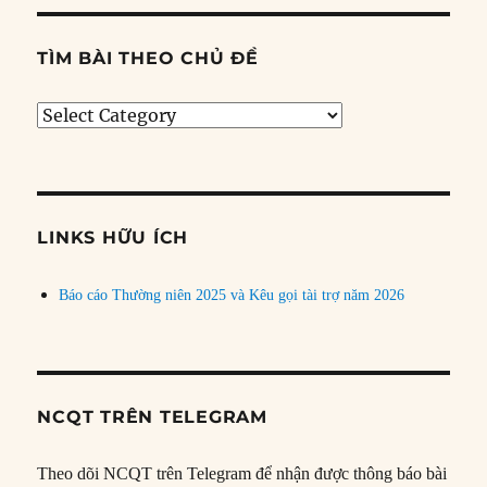
TÌM BÀI THEO CHỦ ĐỀ
Tìm
bài
theo
chủ
đề
LINKS HỮU ÍCH
Báo cáo Thường niên 2025 và Kêu gọi tài trợ năm 2026
NCQT TRÊN TELEGRAM
Theo dõi NCQT trên Telegram để nhận được thông báo bài