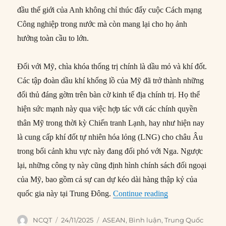
đầu thế giới của Anh không chỉ thúc đẩy cuộc Cách mạng
Công nghiệp trong nước mà còn mang lại cho họ ảnh
hưởng toàn cầu to lớn.
Đối với Mỹ, chìa khóa thống trị chính là dầu mỏ và khí đốt.
Các tập đoàn dầu khí khổng lồ của Mỹ đã trở thành những
đối thủ đáng gờm trên bàn cờ kinh tế địa chính trị. Họ thể
hiện sức mạnh này qua việc hợp tác với các chính quyền
thân Mỹ trong thời kỳ Chiến tranh Lạnh, hay như hiện nay
là cung cấp khí đốt tự nhiên hóa lỏng (LNG) cho châu Âu
trong bối cảnh khu vực này đang đối phó với Nga. Ngược
lại, những công ty này cũng định hình chính sách đối ngoại
của Mỹ, bao gồm cả sự can dự kéo dài hàng thập kỷ của
“Đông Nam Á thè
quốc gia này tại Trung Đông.
Continue reading
Author
Posted
Categories
NCQT
24/11/2025
ASEAN
,
Bình luận
,
Trung Quốc