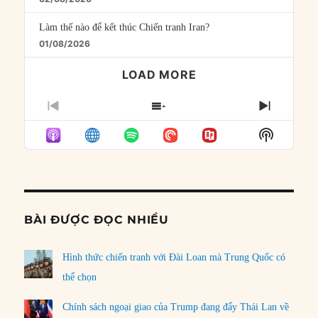
Làm thế nào để kết thúc Chiến tranh Iran?
01/08/2026
LOAD MORE
PREVIOUS
SHOW
NEXT
EPISODE
EPISODES
EPISO
Show
LIST
Podcast
Informat
BÀI ĐƯỢC ĐỌC NHIỀU
Hình thức chiến tranh với Đài Loan mà Trung Quốc có
thể chọn
Chính sách ngoại giao của Trump đang đẩy Thái Lan về