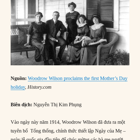
Nguồn:
Woodrow Wilson proclaims the first Mother’s Day
holiday
,
History.com
Biên dịch:
Nguyễn Thị Kim Phụng
Vào ngày này năm 1914, Woodrow Wilson đã đưa ra một
tuyên bố Tổng thống, chính thức thiết lập Ngày của Mẹ –
ngày lễ quốc gia đầu tiên để chúc mừng các bà mẹ người