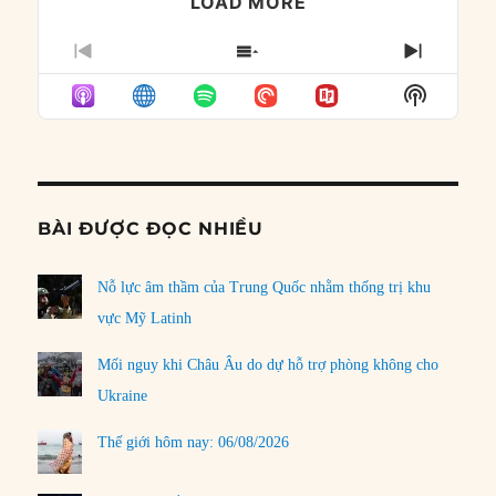
LOAD MORE
PREVIOUS
SHOW
NEXT
EPISODE
EPISODES
EPISO
Show
LIST
Podcast
Informat
BÀI ĐƯỢC ĐỌC NHIỀU
Nỗ lực âm thầm của Trung Quốc nhằm thống trị khu
vực Mỹ Latinh
Mối nguy khi Châu Âu do dự hỗ trợ phòng không cho
Ukraine
Thế giới hôm nay: 06/08/2026