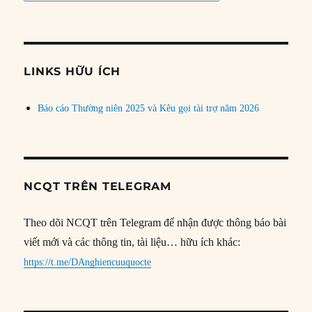
bài
theo
chủ
đề
LINKS HỮU ÍCH
Báo cáo Thường niên 2025 và Kêu gọi tài trợ năm 2026
NCQT TRÊN TELEGRAM
Theo dõi NCQT trên Telegram để nhận được thông báo bài
viết mới và các thông tin, tài liệu… hữu ích khác:
https://t.me/DAnghiencuuquocte