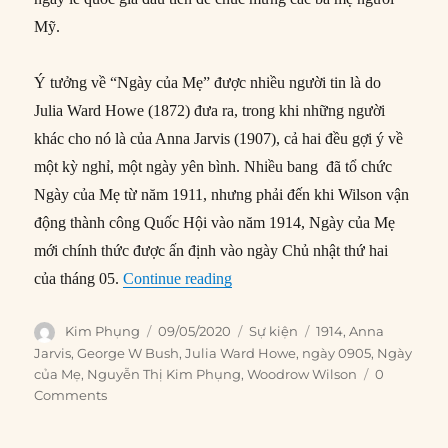
Mỹ.
Ý tưởng về “Ngày của Mẹ” được nhiều người tin là do
Julia Ward Howe (1872) đưa ra, trong khi những người
khác cho nó là của Anna Jarvis (1907), cả hai đều gợi ý về
một kỳ nghỉ, một ngày yên bình. Nhiều bang đã tổ chức
Ngày của Mẹ từ năm 1911, nhưng phải đến khi Wilson vận
động thành công Quốc Hội vào năm 1914, Ngày của Mẹ
mới chính thức được ấn định vào ngày Chủ nhật thứ hai
“09/05/1914: Woodrow Wilson tu
của tháng 05.
Continue reading
Author
Posted
Categories
Tags
Kim Phụng
09/05/2020
Sự kiện
1914
,
Anna
on
Jarvis
,
George W Bush
,
Julia Ward Howe
,
ngày 0905
,
Ngày
của Mẹ
,
Nguyễn Thị Kim Phụng
,
Woodrow Wilson
0
Comments