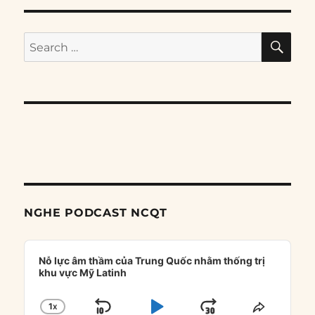
SE
Search
for:
NGHE PODCAST NCQT
Audio
Player
Nỗ lực âm thầm của Trung Quốc nhằm thống trị
khu vực Mỹ Latinh
1
X
CHANGE
SHARE