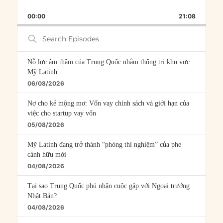
SKIP
PLAY
JUMP
PLAYBACK
THIS
BACKWARD
PAUSE
FORWARD
00:00
RATE
21:08
EPISOD
Search
Episodes
Nỗ lực âm thầm của Trung Quốc nhằm thống trị khu vực
Mỹ Latinh
06/08/2026
Nợ cho kẻ mộng mơ: Vốn vay chính sách và giới hạn của
việc cho startup vay vốn
05/08/2026
Mỹ Latinh đang trở thành “phòng thí nghiệm” của phe
cánh hữu mới
04/08/2026
Tại sao Trung Quốc phủ nhận cuộc gặp với Ngoại trưởng
Nhật Bản?
04/08/2026