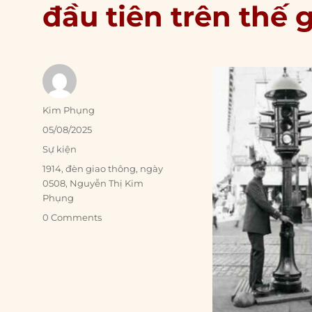
đầu tiên trên thế g
Author
Kim Phụng
Posted
05/08/2025
on
Categories
Sự kiện
Tags
1914
,
đèn giao thông
,
ngày
0508
,
Nguyễn Thị Kim
Phụng
0 Comments