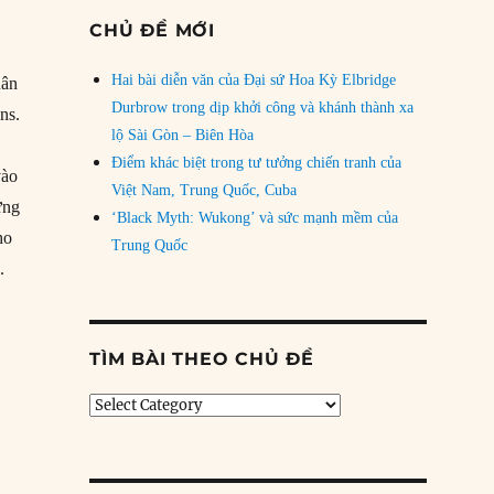
CHỦ ĐỀ MỚI
Hai bài diễn văn của Đại sứ Hoa Kỳ Elbridge
uân
Durbrow trong dịp khởi công và khánh thành xa
ns.
lộ Sài Gòn – Biên Hòa
Điểm khác biệt trong tư tưởng chiến tranh của
vào
Việt Nam, Trung Quốc, Cuba
ững
‘Black Myth: Wukong’ và sức mạnh mềm của
ho
Trung Quốc
.
TÌM BÀI THEO CHỦ ĐỀ
Tìm
bài
n
theo
chủ