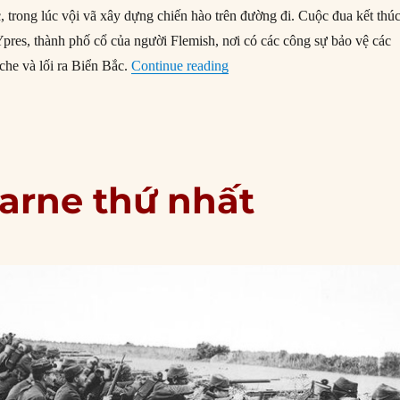
, trong lúc vội vã xây dựng chiến hào trên đường đi. Cuộc đua kết thú
Ypres, thành phố cổ của người Flemish, nơi có các công sự bảo vệ các
“19/10/1914: Trận Ypres thứ n
he và lối ra Biển Bắc.
Continue reading
Marne thứ nhất