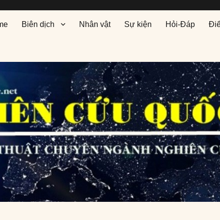
me
Biên dịch
Nhân vật
Sự kiện
Hỏi-Đáp
Đi