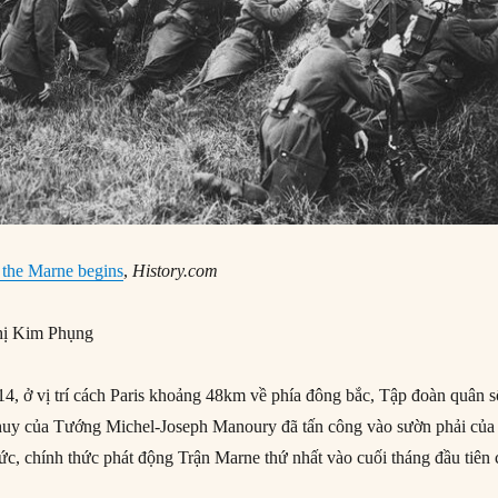
f the Marne begins
,
History.com
ị Kim Phụng
, ở vị trí cách Paris khoảng 48km về phía đông bắc, Tập đoàn quân s
 huy của Tướng Michel-Joseph Manoury đã tấn công vào sườn phải của
c, chính thức phát động Trận Marne thứ nhất vào cuối tháng đầu tiên 