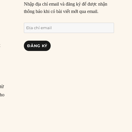
Nhập địa chỉ email và đăng ký để được nhận
thông báo khi có bài viết mới qua email.
Địa
chỉ
email
t
ĐĂNG KÝ
 từ
cho
 đèn giao thông điện đầu tiên trên thế giới”