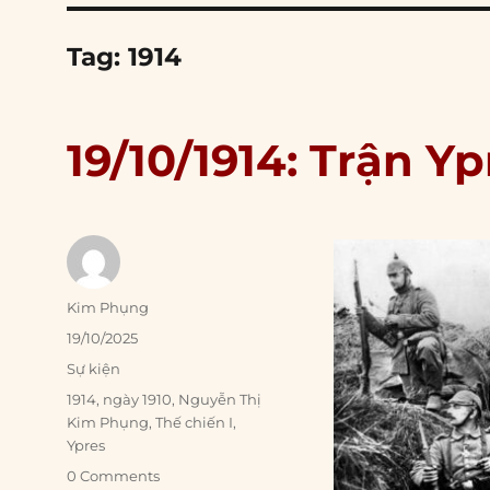
Tag:
1914
19/10/1914: Trận Y
Author
Kim Phụng
Posted
19/10/2025
on
Categories
Sự kiện
Tags
1914
,
ngày 1910
,
Nguyễn Thị
Kim Phụng
,
Thế chiến I
,
Ypres
0 Comments