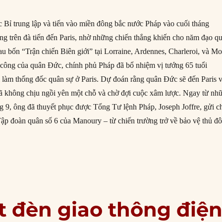
 Bỉ trung lập và tiến vào miền đông bắc nước Pháp vào cuối tháng
g trên đà tiến đến Paris, nhờ những chiến thắng khiến cho năm đạo q
sau bốn “Trận chiến Biên giới” tại Lorraine, Ardennes, Charleroi, và Mo
công của quân Đức, chính phủ Pháp đã bổ nhiệm vị tướng 65 tuổi
 làm thống đốc quân sự ở Paris. Dự đoán rằng quân Đức sẽ đến Paris 
đã không chịu ngồi yên một chỗ và chờ đợi cuộc xâm lược. Ngay từ nh
ng 9, ông đã thuyết phục được Tổng Tư lệnh Pháp, Joseph Joffre, gửi c
ập đoàn quân số 6 của Manoury – từ chiến trường trở về bảo vệ thủ đô
9/1914: Trận Marne thứ nhất”
t đèn giao thông điệ