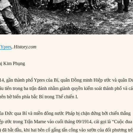
f Ypres
,
History.com
ị Kim Phụng
4, gần thành phố Ypres của Bỉ, quân Đồng minh Hiệp ước và quân Đ
đầu tiên trong ba trận đánh nhằm giành quyền kiểm soát thành phố và cá
 trên bờ biển phía bắc Bỉ trong Thế chiến I.
của Đức qua Bỉ và miền đông nước Pháp bị chặn đứng bởi chiến thắng
ệp ước trong Trận Marne vào cuối tháng 09/1914, cái gọi là “Cuộc đua
) đã bắt đầu, khi hai bên cố gắng tấn công vào sườn của đối phương tr