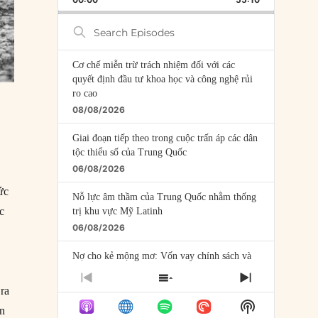
RATE
EPISODE
Search
Episodes
Cơ chế miễn trừ trách nhiệm đối với các
quyết định đầu tư khoa học và công nghệ rủi
ro cao
08/08/2026
Giai đoạn tiếp theo trong cuộc trấn áp các dân
tộc thiểu số của Trung Quốc
06/08/2026
ức
Nỗ lực âm thầm của Trung Quốc nhằm thống
c
trị khu vực Mỹ Latinh
06/08/2026
Nợ cho kẻ mộng mơ: Vốn vay chính sách và
giới hạn của việc cho startup vay vốn
PREVIOUS
SHOW
NEXT
05/08/2026
 ra
EPISODE
EPISODES
EPISODE
Show
LIST
ên
Mỹ Latinh đang trở thành “phòng thí nghiệm”