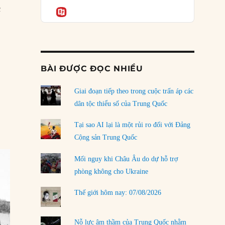
Podcast
của phe cánh hữu mới
c
Informatio
04/08/2026
hất”
Tại sao Trung Quốc phủ nhận cuộc gặp với
Ngoại trưởng Nhật Bản?
04/08/2026
BÀI ĐƯỢC ĐỌC NHIỀU
Điểm mù chiến lược của Trump tại Thái Bình
Dương
Giai đoạn tiếp theo trong cuộc trấn áp các
03/08/2026
dân tộc thiểu số của Trung Quốc
Đặt cược vào thất bại: Các quỹ đầu tư mạo
Tại sao AI lại là một rủi ro đối với Đảng
hiểm quốc gia và khía cạnh chính trị của vốn
Cộng sản Trung Quốc
rủi ro
02/08/2026
Mối nguy khi Châu Âu do dự hỗ trợ
phòng không cho Ukraine
Làm thế nào để kết thúc Chiến tranh Iran?
01/08/2026
Thế giới hôm nay: 07/08/2026
Chiến lược kế tiếp của Bắc Kinh ở Biển Đông
31/07/2026
Nỗ lực âm thầm của Trung Quốc nhằm