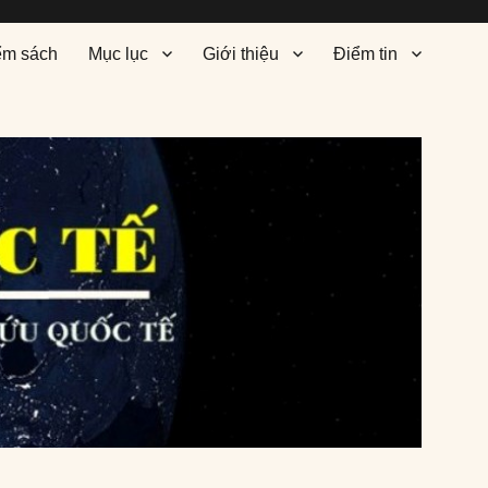
ểm sách
Mục lục
Giới thiệu
Điểm tin