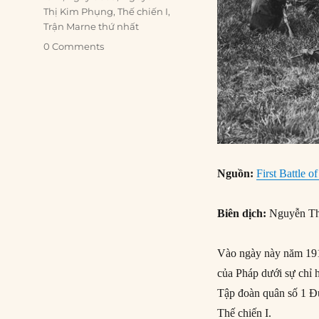
Thị Kim Phụng
,
Thế chiến I
,
Trận Marne thứ nhất
0 Comments
Nguồn:
First Battle o
Biên dịch:
Nguyễn Th
Vào ngày này năm 1914
của Pháp dưới sự chỉ
Tập đoàn quân số 1 Đứ
Thế chiến I.