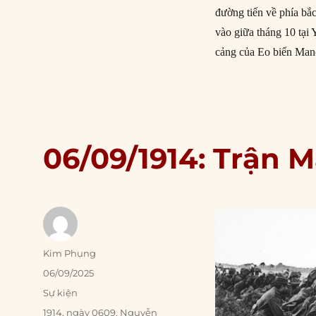
đường tiến về phía bắc
vào giữa tháng 10 tại 
cảng của Eo biển Manc
06/09/1914: Trận 
Author
Kim Phụng
Posted
06/09/2025
on
Categories
Sự kiện
Tags
1914
,
ngày 0609
,
Nguyễn