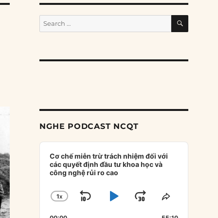
SEARCH
Search
for:
NGHE PODCAST NCQT
Audio
Player
Cơ chế miễn trừ trách nhiệm đối với
các quyết định đầu tư khoa học và
công nghệ rủi ro cao
1
X
SKIP
PLAY
JUMP
CHANGE
SHARE
PLAYBACK
THIS
BACKWARD
PAUSE
FORWARD
00:00
55:10