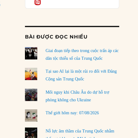
Informatio
04/08/2026
“Quyền có quốc tịch theo nơi sinh là gì?”
g
Điểm mù chiến lược của Trump tại Thái Bình
Dương
03/08/2026
BÀI ĐƯỢC ĐỌC NHIỀU
Đặt cược vào thất bại: Các quỹ đầu tư mạo
hiểm quốc gia và khía cạnh chính trị của vốn
rủi ro
Giai đoạn tiếp theo trong cuộc trấn áp các
02/08/2026
dân tộc thiểu số của Trung Quốc
Làm thế nào để kết thúc Chiến tranh Iran?
Tại sao AI lại là một rủi ro đối với Đảng
01/08/2026
Cộng sản Trung Quốc
Chiến lược kế tiếp của Bắc Kinh ở Biển Đông
Mối nguy khi Châu Âu do dự hỗ trợ
31/07/2026
phòng không cho Ukraine
Trật tự thế giới mới: Các nước nhỏ sẽ luôn
Thế giới hôm nay: 07/08/2026
phải chịu đựng?
30/07/2026
Nỗ lực âm thầm của Trung Quốc nhằm
LOAD MORE