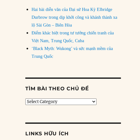
Hai bài diễn văn của Đại sứ Hoa Kỳ Elbridge
Durbrow trong dịp khởi công và khánh thành xa
lộ Sài Gòn – Biên Hòa
Điểm khác biệt trong tư tưởng chiến tranh của
Việt Nam, Trung Quốc, Cuba
‘Black Myth: Wukong’ và sức mạnh mềm của
Trung Quốc
TÌM BÀI THEO CHỦ ĐỀ
Tìm
bài
theo
chủ
đề
LINKS HỮU ÍCH