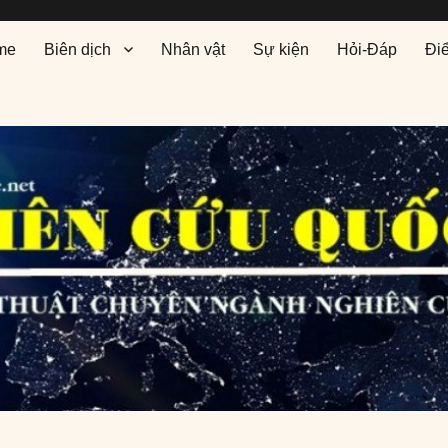
me
Biên dịch
Nhân vật
Sự kiện
Hỏi-Đáp
Đi