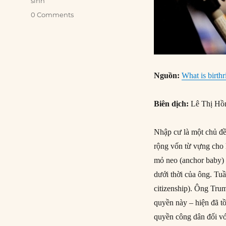
sinh
0 Comments
Nguồn:
What is birthr
Biên dịch:
Lê Thị Hồ
Nhập cư là một chủ đ
rộng vốn từ vựng cho 
mỏ neo (anchor baby) v
dưới thời của ông. Tu
citizenship). Ông Tru
quyền này – hiện đã t
quyền công dân đối vớ