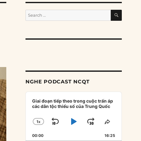
SEARCH
Search
for:
NGHE PODCAST NCQT
Audio
Player
Giai đoạn tiếp theo trong cuộc trấn áp
các dân tộc thiểu số của Trung Quốc
1
X
SKIP
PLAY
JUMP
CHANGE
SHARE
PLAYBACK
THIS
BACKWARD
PAUSE
FORWARD
00:00
RATE
16:25
EPISODE