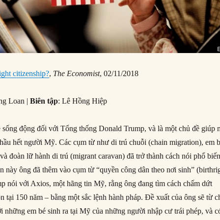
ight citizenship?
,
The Economist
, 02/11/2018
ng Loan |
Biên tập
: Lê Hồng Hiệp
ề sống động đối với Tổng thống Donald Trump, và là một chủ đề giúp
hầu hết người Mỹ. Các cụm từ như di trú chuỗi (chain migration), em 
à đoàn lữ hành di trú (migrant caravan) đã trở thành cách nói phổ biế
ần này ông đã thêm vào cụm từ “quyền công dân theo nơi sinh” (birthri
mp nói với Axios, một hãng tin Mỹ, rằng ông đang tìm cách chấm dứt
ồn tại 150 năm – bằng một sắc lệnh hành pháp. Đề xuất của ông sẽ từ c
i những em bé sinh ra tại Mỹ của những người nhập cư trái phép, và c