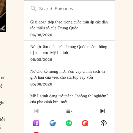
Search
Episodes
Giai đoạn tiếp theo trong cuộc trấn áp các dân
tộc thiểu số của Trung Quốc
06/08/2026
Nỗ lực âm thầm của Trung Quốc nhằm thống
trị khu vực Mỹ Latinh
06/08/2026
Nợ cho kẻ mộng mơ: Vốn vay chính sách và
 mở
giới hạn của việc cho startup vay vốn
05/08/2026
bé
n
Mỹ Latinh đang trở thành “phòng thí nghiệm”
của phe cánh hữu mới
ght
04/08/2026
PREVIOUS
SHOW
NEXT
EPISODE
EPISODES
EPISODE
hối
Tại sao Trung Quốc phủ nhận cuộc gặp với
Show
LIST
Ngoại trưởng Nhật Bản?
ó
Podcast