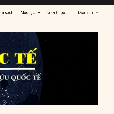
ểm sách
Mục lục
Giới thiệu
Điểm tin