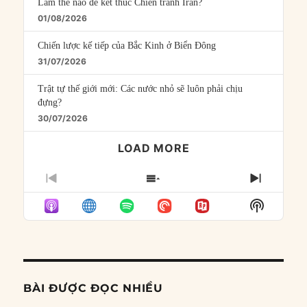
Làm thế nào để kết thúc Chiến tranh Iran?
01/08/2026
Chiến lược kế tiếp của Bắc Kinh ở Biển Đông
31/07/2026
Trật tự thế giới mới: Các nước nhỏ sẽ luôn phải chịu
đựng?
30/07/2026
LOAD MORE
PREVIOUS
SHOW
NEXT
EPISODE
EPISODES
EPISO
Show
LIST
Podcast
Informat
BÀI ĐƯỢC ĐỌC NHIỀU