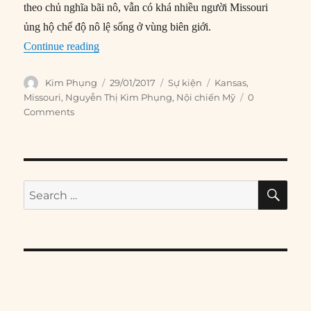
theo chủ nghĩa bãi nô, vẫn có khá nhiều người Missouri
ủng hộ chế độ nô lệ sống ở vùng biên giới.
“29/01/1861: Kansas được sáp nhập vào Mỹ”
Continue reading
Author
Posted
Categories
Tags
Kim Phụng
29/01/2017
Sự kiện
Kansas
,
on
Missouri
,
Nguyễn Thị Kim Phụng
,
Nội chiến Mỹ
0
Comments
SE
Search
for: