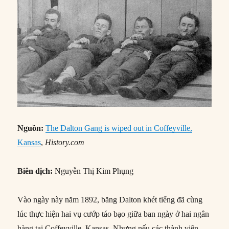
Nguồn:
The Dalton Gang is wiped out in Coffeyville,
Kansas
,
History.com
Biên dịch:
Nguyễn Thị Kim Phụng
Vào ngày này năm 1892, băng Dalton khét tiếng đã cùng
lúc thực hiện hai vụ cướp táo bạo giữa ban ngày ở hai ngân
hàng tại Coffeyville, Kansas. Nhưng nếu các thành viên