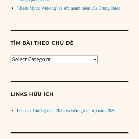
‘Black Myth: Wukong’ và sức mạnh mềm của Trung Quốc
TÌM BÀI THEO CHỦ ĐỀ
Tìm
bài
theo
chủ
đề
LINKS HỮU ÍCH
Báo cáo Thường niên 2025 và Kêu gọi tài trợ năm 2026