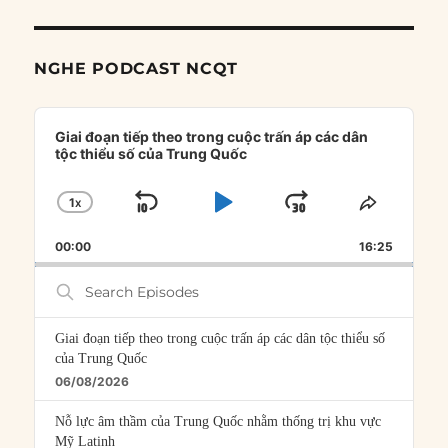
NGHE PODCAST NCQT
Audio
Player
Giai đoạn tiếp theo trong cuộc trấn áp các dân
tộc thiểu số của Trung Quốc
1
X
SKIP
PLAY
JUMP
CHANGE
SHARE
PLAYBACK
THIS
BACKWARD
PAUSE
FORWARD
00:00
RATE
16:25
EPISOD
Search
Episodes
Giai đoạn tiếp theo trong cuộc trấn áp các dân tộc thiểu số
của Trung Quốc
06/08/2026
Nỗ lực âm thầm của Trung Quốc nhằm thống trị khu vực
Mỹ Latinh