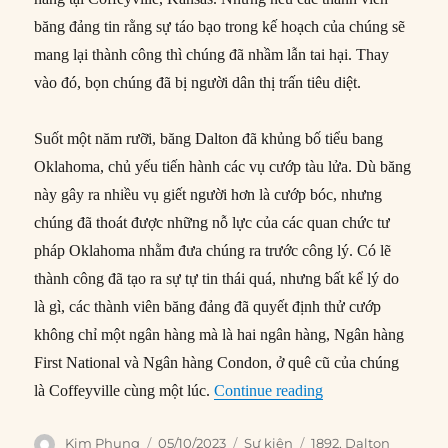
băng đảng tin rằng sự táo bạo trong kế hoạch của chúng sẽ
mang lại thành công thì chúng đã nhầm lẫn tai hại. Thay
vào đó, bọn chúng đã bị người dân thị trấn tiêu diệt.
Suốt một năm rưỡi, băng Dalton đã khủng bố tiểu bang
Oklahoma, chủ yếu tiến hành các vụ cướp tàu lửa. Dù băng
này gây ra nhiều vụ giết người hơn là cướp bóc, nhưng
chúng đã thoát được những nỗ lực của các quan chức tư
pháp Oklahoma nhằm đưa chúng ra trước công lý. Có lẽ
thành công đã tạo ra sự tự tin thái quá, nhưng bất kể lý do
là gì, các thành viên băng đảng đã quyết định thử cướp
không chỉ một ngân hàng mà là hai ngân hàng, Ngân hàng
First National và Ngân hàng Condon, ở quê cũ của chúng
“05/10/1892: Băng D
là Coffeyville cùng một lúc.
Continue reading
Author
Posted
Categories
Tags
Kim Phụng
05/10/2023
Sự kiện
1892
,
Dalton