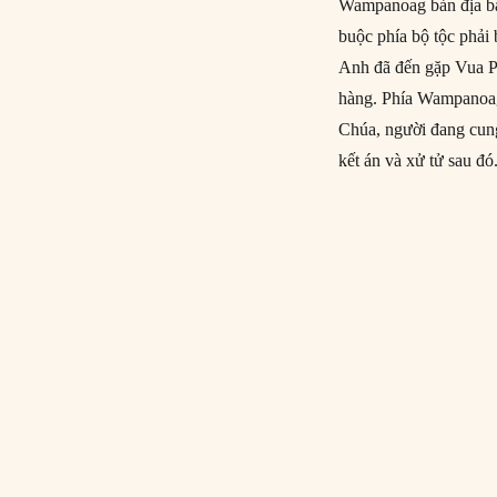
Wampanoag bản địa bắ
buộc phía bộ tộc phải 
Anh đã đến gặp Vua Ph
hàng. Phía Wampanoag
Chúa, người đang cung
kết án và xử tử sau đó