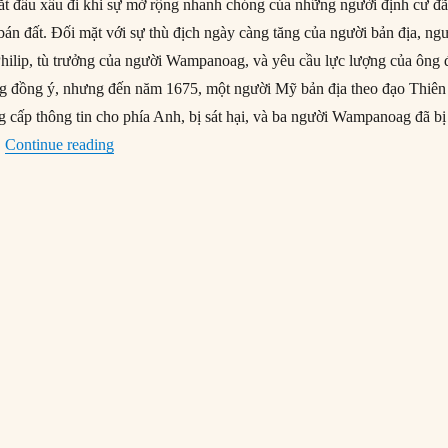
t đầu xấu đi khi sự mở rộng nhanh chóng của những người định cư đ
bán đất. Đối mặt với sự thù địch ngày càng tăng của người bản địa, ng
ilip, tù trưởng của người Wampanoag, và yêu cầu lực lượng của ông 
 đồng ý, nhưng đến năm 1675, một người Mỹ bản địa theo đạo Thiên
 cấp thông tin cho phía Anh, bị sát hại, và ba người Wampanoag đã bị
“24/06/1675: Chiến tranh Vua Philip bắt đầu”
.
Continue reading