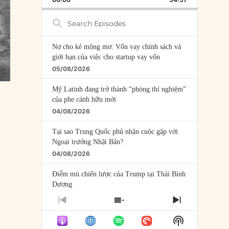
RATE
EPISODE
Search
Episodes
Nợ cho kẻ mộng mơ: Vốn vay chính sách và
giới hạn của việc cho startup vay vốn
05/08/2026
Mỹ Latinh đang trở thành “phòng thí nghiệm”
của phe cánh hữu mới
04/08/2026
Tại sao Trung Quốc phủ nhận cuộc gặp với
Ngoại trưởng Nhật Bản?
04/08/2026
Điểm mù chiến lược của Trump tại Thái Bình
Dương
03/08/2026
PREVIOUS
SHOW
NEXT
EPISODE
EPISODES
EPISODE
Đặt cược vào thất bại: Các quỹ đầu tư mạo
Show
LIST
hiểm quốc gia và khía cạnh chính trị của vốn