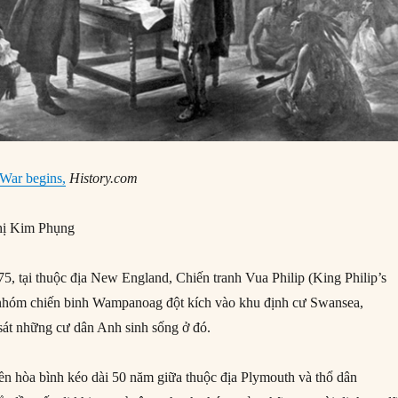
 War begins,
History.com
ị Kim Phụng
, tại thuộc địa New England, Chiến tranh Vua Philip (King Philip’s
 nhóm chiến binh Wampanoag đột kích vào khu định cư Swansea,
 sát những cư dân Anh sinh sống ở đó.
ền hòa bình kéo dài 50 năm giữa thuộc địa Plymouth và thổ dân