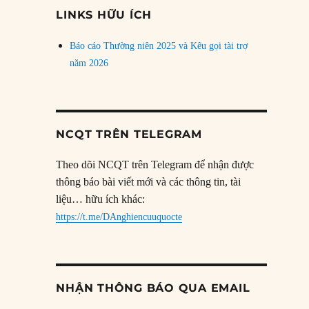
đề
LINKS HỮU ÍCH
Báo cáo Thường niên 2025 và Kêu gọi tài trợ
năm 2026
NCQT TRÊN TELEGRAM
Theo dõi NCQT trên Telegram để nhận được
thông báo bài viết mới và các thông tin, tài
liệu… hữu ích khác:
https://t.me/DAnghiencuuquocte
NHẬN THÔNG BÁO QUA EMAIL