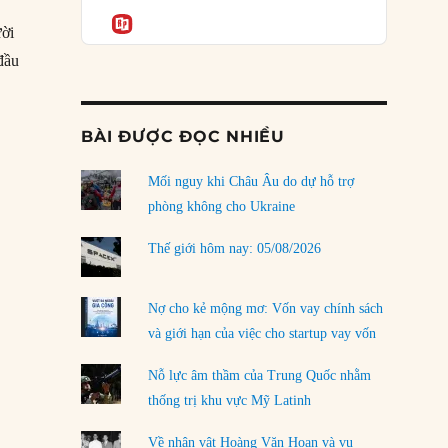
Podcast
ã
rủi ro
Informatio
ười
02/08/2026
đầu
Làm thế nào để kết thúc Chiến tranh Iran?
01/08/2026
BÀI ĐƯỢC ĐỌC NHIỀU
Chiến lược kế tiếp của Bắc Kinh ở Biển Đông
31/07/2026
Mối nguy khi Châu Âu do dự hỗ trợ
Trật tự thế giới mới: Các nước nhỏ sẽ luôn
phòng không cho Ukraine
phải chịu đựng?
30/07/2026
Thế giới hôm nay: 05/08/2026
Tập tìm cách chôn vùi bê bối chấn động vòng
tròn thân cận của mình
Nợ cho kẻ mộng mơ: Vốn vay chính sách
29/07/2026
và giới hạn của việc cho startup vay vốn
Chiến dịch ‘siêu cường drone’ có giúp
Nỗ lực âm thầm của Trung Quốc nhằm
Ukraine xoay chuyển cục diện chiến trường?
thống trị khu vực Mỹ Latinh
29/07/2026
Về nhân vật Hoàng Văn Hoan và vụ