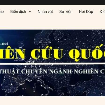
me
Biên dịch
Nhân vật
Sự kiện
Hỏi-Đáp
Đi