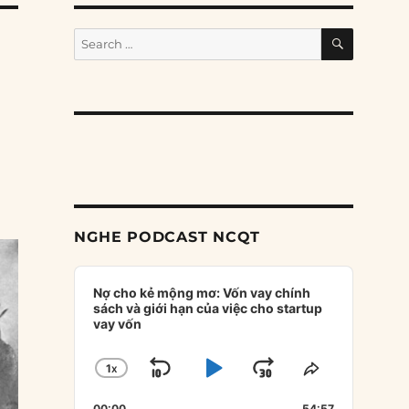
SEARCH
Search
for:
NGHE PODCAST NCQT
Audio
Player
Nợ cho kẻ mộng mơ: Vốn vay chính
sách và giới hạn của việc cho startup
vay vốn
1
X
SKIP
PLAY
JUMP
CHANGE
SHARE
PLAYBACK
THIS
BACKWARD
PAUSE
FORWARD
00:00
54:57