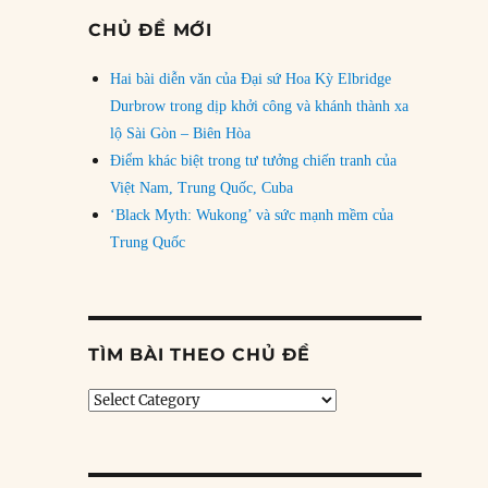
CHỦ ĐỀ MỚI
Hai bài diễn văn của Đại sứ Hoa Kỳ Elbridge
Durbrow trong dịp khởi công và khánh thành xa
lộ Sài Gòn – Biên Hòa
Điểm khác biệt trong tư tưởng chiến tranh của
Việt Nam, Trung Quốc, Cuba
‘Black Myth: Wukong’ và sức mạnh mềm của
Trung Quốc
TÌM BÀI THEO CHỦ ĐỀ
Tìm
bài
theo
chủ