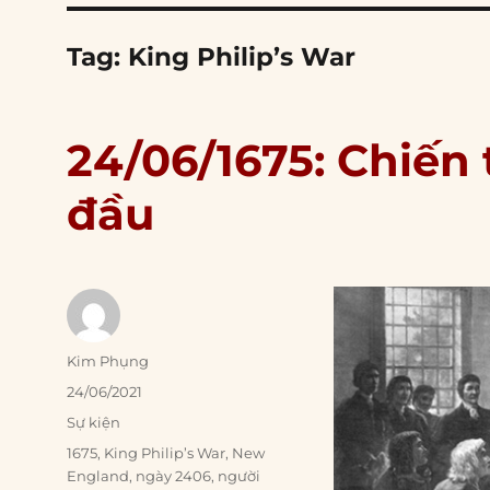
Tag:
King Philip’s War
24/06/1675: Chiến 
đầu
Author
Kim Phụng
Posted
24/06/2021
on
Categories
Sự kiện
Tags
1675
,
King Philip’s War
,
New
England
,
ngày 2406
,
người