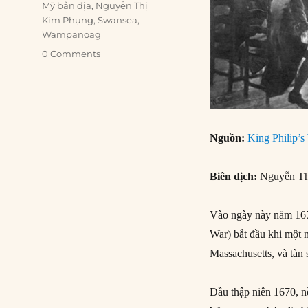
Mỹ bản địa
,
Nguyễn Thị
Kim Phụng
,
Swansea
,
Wampanoag
0 Comments
Nguồn:
King Philip’s
Biên dịch:
Nguyễn Th
Vào ngày này năm 1675
War) bắt đầu khi một
Massachusetts, và tàn
Đầu thập niên 1670, n