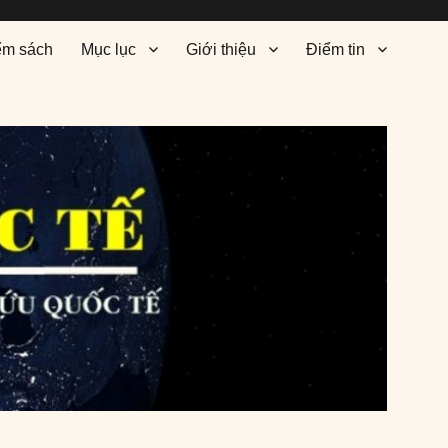
ểm sách
Mục lục
Giới thiệu
Điểm tin