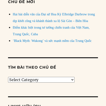
CHỦ ĐỀ MỚI
Hai bài diễn văn của Đại sứ Hoa Kỳ Elbridge Durbrow trong
dịp khởi công và khánh thành xa lộ Sài Gòn – Biên Hòa
Điểm khác biệt trong tư tưởng chiến tranh của Việt Nam,
Trung Quốc, Cuba
‘Black Myth: Wukong’ và sức mạnh mềm của Trung Quốc
TÌM BÀI THEO CHỦ ĐỀ
Tìm
bài
theo
chủ
đề