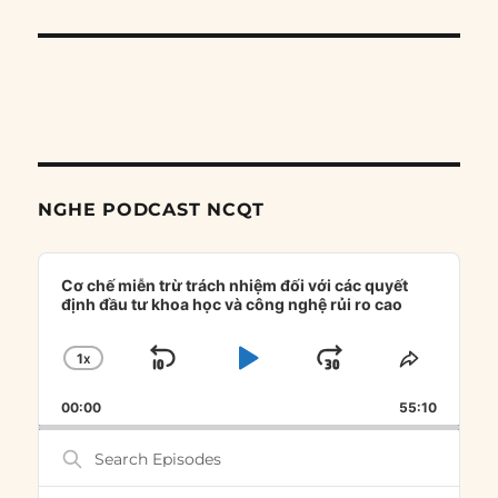
NGHE PODCAST NCQT
Audio
Player
Cơ chế miễn trừ trách nhiệm đối với các quyết
định đầu tư khoa học và công nghệ rủi ro cao
1
X
SKIP
PLAY
JUMP
CHANGE
SHARE
PLAYBACK
THIS
BACKWARD
PAUSE
FORWARD
00:00
RATE
55:10
EPISOD
Search
Episodes