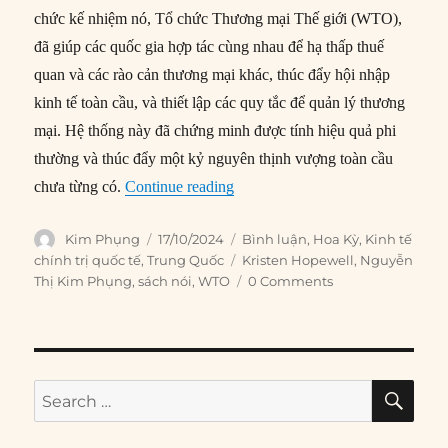
chức kế nhiệm nó, Tổ chức Thương mại Thế giới (WTO),
đã giúp các quốc gia hợp tác cùng nhau để hạ thấp thuế
quan và các rào cản thương mại khác, thúc đẩy hội nhập
kinh tế toàn cầu, và thiết lập các quy tắc để quản lý thương
mại. Hệ thống này đã chứng minh được tính hiệu quả phi
thường và thúc đẩy một kỷ nguyên thịnh vượng toàn cầu
“Thế giới đang từ bỏ WTO”
chưa từng có.
Continue reading
Author
Posted
Categories
Kim Phụng
17/10/2024
Bình luận
,
Hoa Kỳ
,
Kinh tế
on
Tags
chính trị quốc tế
,
Trung Quốc
Kristen Hopewell
,
Nguyễn
Thị Kim Phụng
,
sách nói
,
WTO
0 Comments
SE
Search
for: