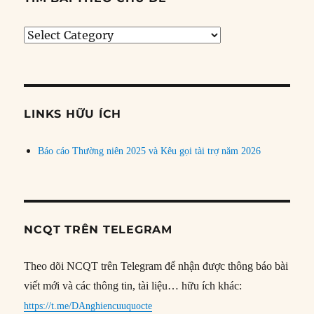
Tìm
bài
theo
chủ
đề
LINKS HỮU ÍCH
Báo cáo Thường niên 2025 và Kêu gọi tài trợ năm 2026
NCQT TRÊN TELEGRAM
Theo dõi NCQT trên Telegram để nhận được thông báo bài
viết mới và các thông tin, tài liệu… hữu ích khác:
https://t.me/DAnghiencuuquocte