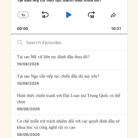
1
X
SKIP
PLAY
JUMP
CHANGE
SHARE
PLAYBACK
THIS
BACKWARD
PAUSE
FORWARD
00:00
RATE
10:21
EPISOD
Search
Episodes
Tại sao Mỹ cứ liên tục đánh đâu thua đó?
10/08/2026
Tại sao Nga vẫn tiếp tục chiến đấu dù suy yếu?
10/08/2026
Hình thức chiến tranh với Đài Loan mà Trung Quốc có thể
chọn
09/08/2026
Cơ chế miễn trừ trách nhiệm đối với các quyết định đầu tư
khoa học và công nghệ rủi ro cao
08/08/2026