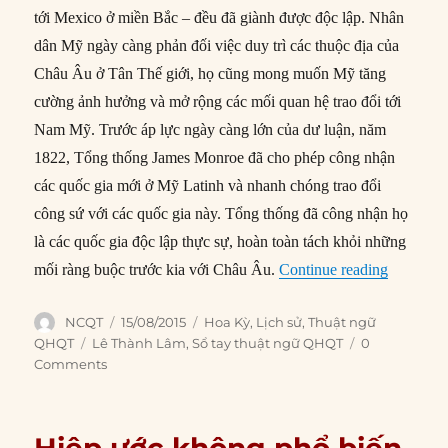
tới Mexico ở miền Bắc – đều đã giành được độc lập. Nhân
dân Mỹ ngày càng phản đối việc duy trì các thuộc địa của
Châu Âu ở Tân Thế giới, họ cũng mong muốn Mỹ tăng
cường ảnh hưởng và mở rộng các mối quan hệ trao đổi tới
Nam Mỹ. Trước áp lực ngày càng lớn của dư luận, năm
1822, Tổng thống James Monroe đã cho phép công nhận
các quốc gia mới ở Mỹ Latinh và nhanh chóng trao đổi
công sứ với các quốc gia này. Tổng thống đã công nhận họ
là các quốc gia độc lập thực sự, hoàn toàn tách khỏi những
“Học thu
mối ràng buộc trước kia với Châu Âu.
Continue reading
Author
Posted
Categories
NCQT
15/08/2015
Hoa Kỳ
,
Lịch sử
,
Thuật ngữ
on
Tags
QHQT
Lê Thành Lâm
,
Sổ tay thuật ngữ QHQT
0
Comments