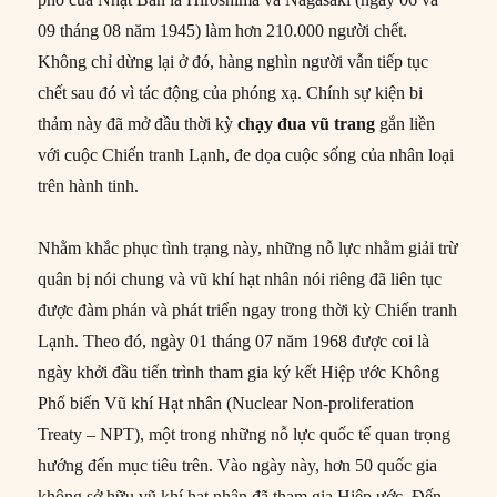
09 tháng 08 năm 1945) làm hơn 210.000 người chết.
Không chỉ dừng lại ở đó, hàng nghìn người vẫn tiếp tục
chết sau đó vì tác động của phóng xạ. Chính sự kiện bi
thảm này đã mở đầu thời kỳ
chạy đua vũ trang
gắn liền
với cuộc Chiến tranh Lạnh, đe dọa cuộc sống của nhân loại
trên hành tinh.
Nhằm khắc phục tình trạng này, những nỗ lực nhằm giải trừ
quân bị nói chung và vũ khí hạt nhân nói riêng đã liên tục
được đàm phán và phát triển ngay trong thời kỳ Chiến tranh
Lạnh. Theo đó, ngày 01 tháng 07 năm 1968 được coi là
ngày khởi đầu tiến trình tham gia ký kết Hiệp ước Không
Phổ biến Vũ khí Hạt nhân (Nuclear Non-proliferation
Treaty – NPT), một trong những nỗ lực quốc tế quan trọng
hướng đến mục tiêu trên. Vào ngày này, hơn 50 quốc gia
không sở hữu vũ khí hạt nhân đã tham gia Hiệp ước. Đến