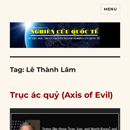
MENU
Nghiên cứu quốc tế
Tag:
Lê Thành Lâm
Trục ác quỷ (Axis of Evil)