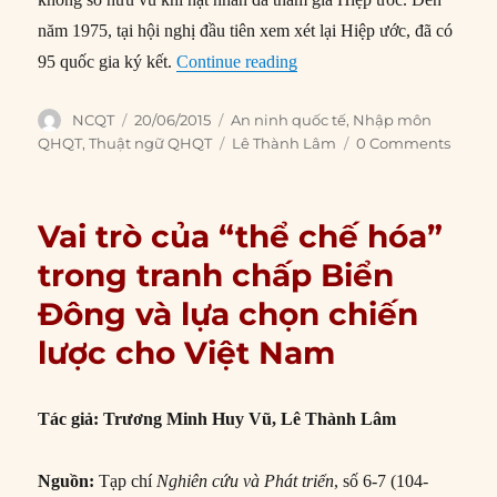
năm 1975, tại hội nghị đầu tiên xem xét lại Hiệp ước, đã có
“Hiệp ước không phổ biến v
95 quốc gia ký kết.
Continue reading
Author
Posted
Categories
NCQT
20/06/2015
An ninh quốc tế
,
Nhập môn
on
Tags
QHQT
,
Thuật ngữ QHQT
Lê Thành Lâm
0 Comments
Vai trò của “thể chế hóa”
trong tranh chấp Biển
Đông và lựa chọn chiến
lược cho Việt Nam
Tác giả: Trương Minh Huy Vũ, Lê Thành Lâm
Nguồn:
Tạp chí
Nghiên cứu và Phát triển
, số 6-7 (104-