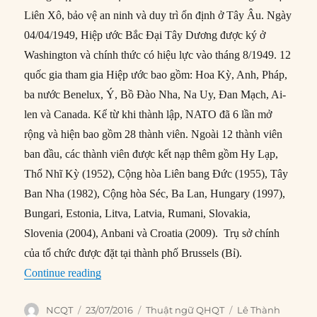
Liên Xô, bảo vệ an ninh và duy trì ổn định ở Tây Âu. Ngày
04/04/1949, Hiệp ước Bắc Đại Tây Dương được ký ở
Washington và chính thức có hiệu lực vào tháng 8/1949. 12
quốc gia tham gia Hiệp ước bao gồm: Hoa Kỳ, Anh, Pháp,
ba nước Benelux, Ý, Bồ Đào Nha, Na Uy, Đan Mạch, Ai-
len và Canada. Kể từ khi thành lập, NATO đã 6 lần mở
rộng và hiện bao gồm 28 thành viên. Ngoài 12 thành viên
ban đầu, các thành viên được kết nạp thêm gồm Hy Lạp,
Thổ Nhĩ Kỳ (1952), Cộng hòa Liên bang Đức (1955), Tây
Ban Nha (1982), Cộng hòa Séc, Ba Lan, Hungary (1997),
Bungari, Estonia, Litva, Latvia, Rumani, Slovakia,
Slovenia (2004), Anbani và Croatia (2009). Trụ sở chính
của tổ chức được đặt tại thành phố Brussels (Bỉ).
“Tổ chức Hiệp ước Bắc Đại Tây Dương (NAT
Continue reading
Author
Posted
Categories
Tags
NCQT
23/07/2016
Thuật ngữ QHQT
Lê Thành