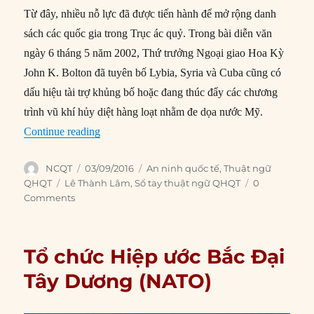
Từ đây, nhiều nỗ lực đã được tiến hành để mở rộng danh
sách các quốc gia trong Trục ác quỷ. Trong bài diễn văn
ngày 6 tháng 5 năm 2002, Thứ trưởng Ngoại giao Hoa Kỳ
John K. Bolton đã tuyên bố Lybia, Syria và Cuba cũng có
dấu hiệu tài trợ khủng bố hoặc đang thúc đẩy các chương
trình vũ khí hủy diệt hàng loạt nhằm đe dọa nước Mỹ.
“Trục ác quỷ (Axis of Evil)”
Continue reading
Author
Posted
Categories
NCQT
03/09/2016
An ninh quốc tế
,
Thuật ngữ
on
Tags
QHQT
Lê Thành Lâm
,
Sổ tay thuật ngữ QHQT
0
Comments
Tổ chức Hiệp ước Bắc Đại
Tây Dương (NATO)