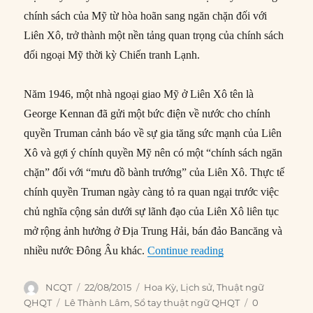
chính sách của Mỹ từ hòa hoãn sang ngăn chặn đối với
Liên Xô, trở thành một nền tảng quan trọng của chính sách
đối ngoại Mỹ thời kỳ Chiến tranh Lạnh.
Năm 1946, một nhà ngoại giao Mỹ ở Liên Xô tên là
George Kennan đã gửi một bức điện về nước cho chính
quyền Truman cảnh báo về sự gia tăng sức mạnh của Liên
Xô và gợi ý chính quyền Mỹ nên có một “chính sách ngăn
chặn” đối với “mưu đồ bành trướng” của Liên Xô. Thực tế
chính quyền Truman ngày càng tỏ ra quan ngại trước việc
chủ nghĩa cộng sản dưới sự lãnh đạo của Liên Xô liên tục
mở rộng ảnh hưởng ở Địa Trung Hải, bán đảo Bancăng và
“Học thuyết Truman
nhiều nước Đông Âu khác.
Continue reading
Author
Posted
Categories
NCQT
22/08/2015
Hoa Kỳ
,
Lịch sử
,
Thuật ngữ
on
Tags
QHQT
Lê Thành Lâm
,
Sổ tay thuật ngữ QHQT
0