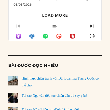
03/08/2026
LOAD MORE
PREVIOUS
SHOW
NEXT
EPISODE
EPISODES
EPISO
Show
LIST
Podcast
Informat
BÀI ĐƯỢC ĐỌC NHIỀU
Hình thức chiến tranh với Đài Loan mà Trung Quốc có
thể chọn
Tại sao Nga vẫn tiếp tục chiến đấu dù suy yếu?
Tại sao Mỹ cứ liên tục đánh đâu thua đó?