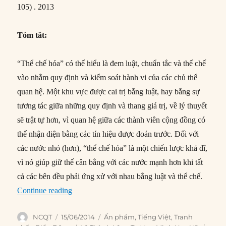
105) . 2013
Tóm tắt:
“Thể chế hóa” có thể hiểu là đem luật, chuẩn tắc và thể chế
vào nhằm quy định và kiểm soát hành vi của các chủ thể
quan hệ. Một khu vực được cai trị bằng luật, hay bằng sự
tương tác giữa những quy định và thang giá trị, về lý thuyết
sẽ trật tự hơn, vì quan hệ giữa các thành viên cộng đồng có
thể nhận diện bằng các tín hiệu được đoán trước. Đối với
các nước nhỏ (hơn), “thể chế hóa” là một chiến lược khả dĩ,
vì nó giúp giữ thế cân bằng với các nước mạnh hơn khi tất
cả các bên đều phải ứng xử với nhau bằng luật và thể chế.
“Vai trò của “thể chế hóa” trong tranh chấp Bi
Continue reading
Author
Posted
Categories
NCQT
15/06/2014
Ấn phẩm
,
Tiếng Việt
,
Tranh