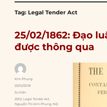
Tag:
Legal Tender Act
25/02/1862: Đạo lu
được thông qua
Author
Kim Phụng
Posted
25/02/2018
on
Categories
Sự kiện
Tags
2502
,
Legal Tender Act
,
Nguyễn Thị Kim Phụng
,
Nội