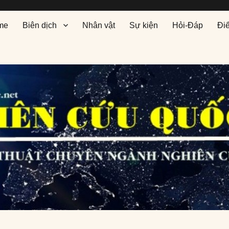
me
Biên dịch
Nhân vật
Sự kiện
Hỏi-Đáp
Đi