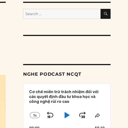
SEARCH
Search
for:
NGHE PODCAST NCQT
Audio
Player
Cơ chế miễn trừ trách nhiệm đối với
các quyết định đầu tư khoa học và
công nghệ rủi ro cao
1
X
SKIP
PLAY
JUMP
CHANGE
SHARE
PLAYBACK
THIS
BACKWARD
PAUSE
FORWARD
00:00
55:10