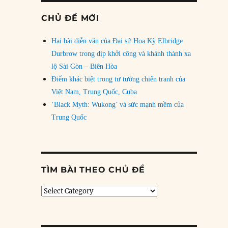
CHỦ ĐỀ MỚI
Hai bài diễn văn của Đại sứ Hoa Kỳ Elbridge
Durbrow trong dịp khởi công và khánh thành xa
lộ Sài Gòn – Biên Hòa
Điểm khác biệt trong tư tưởng chiến tranh của
Việt Nam, Trung Quốc, Cuba
‘Black Myth: Wukong’ và sức mạnh mềm của
Trung Quốc
TÌM BÀI THEO CHỦ ĐỀ
Tìm
bài
theo
chủ