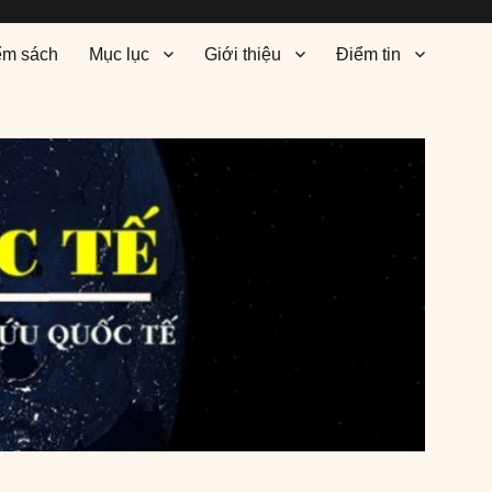
ểm sách
Mục lục
Giới thiệu
Điểm tin