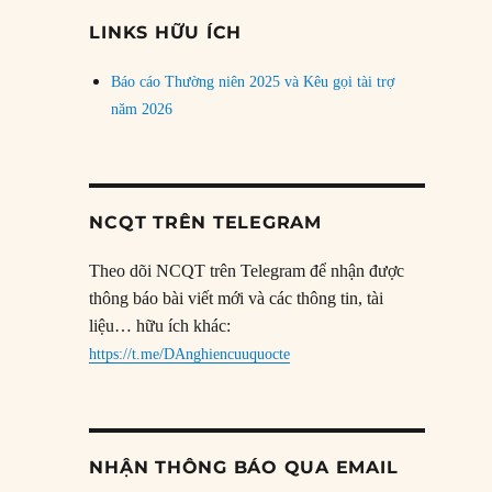
đề
LINKS HỮU ÍCH
Báo cáo Thường niên 2025 và Kêu gọi tài trợ
năm 2026
NCQT TRÊN TELEGRAM
Theo dõi NCQT trên Telegram để nhận được
thông báo bài viết mới và các thông tin, tài
liệu… hữu ích khác:
https://t.me/DAnghiencuuquocte
NHẬN THÔNG BÁO QUA EMAIL