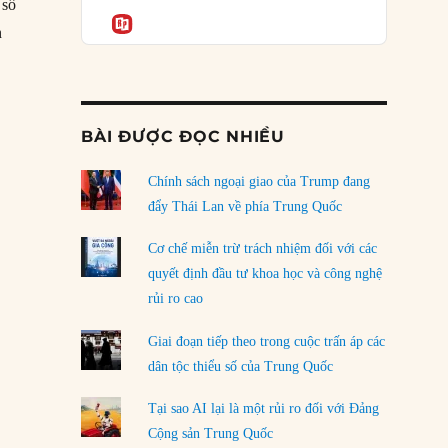
Podcast
 số
của phe cánh hữu mới
Informatio
n
04/08/2026
2: Đạo luật Tiền Pháp định được thông qua”
Tại sao Trung Quốc phủ nhận cuộc gặp với
Ngoại trưởng Nhật Bản?
04/08/2026
BÀI ĐƯỢC ĐỌC NHIỀU
Điểm mù chiến lược của Trump tại Thái Bình
Dương
Chính sách ngoại giao của Trump đang
03/08/2026
đẩy Thái Lan về phía Trung Quốc
Đặt cược vào thất bại: Các quỹ đầu tư mạo
Cơ chế miễn trừ trách nhiệm đối với các
hiểm quốc gia và khía cạnh chính trị của vốn
quyết định đầu tư khoa học và công nghệ
rủi ro
rủi ro cao
02/08/2026
Giai đoạn tiếp theo trong cuộc trấn áp các
Làm thế nào để kết thúc Chiến tranh Iran?
dân tộc thiểu số của Trung Quốc
01/08/2026
Tại sao AI lại là một rủi ro đối với Đảng
Chiến lược kế tiếp của Bắc Kinh ở Biển Đông
Cộng sản Trung Quốc
31/07/2026