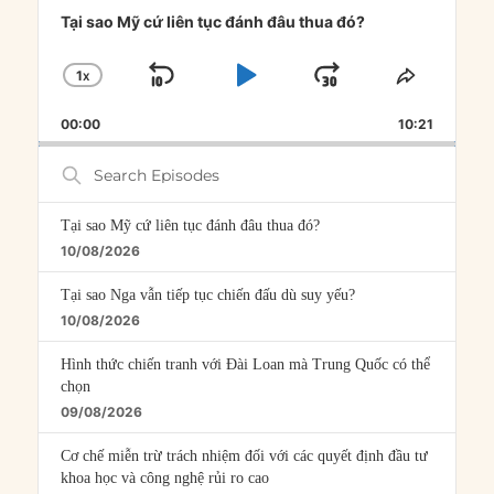
Player
Tại sao Mỹ cứ liên tục đánh đâu thua đó?
1
X
SKIP
PLAY
JUMP
CHANGE
SHARE
PLAYBACK
THIS
BACKWARD
PAUSE
FORWARD
00:00
RATE
10:21
EPISOD
Search
Episodes
Tại sao Mỹ cứ liên tục đánh đâu thua đó?
10/08/2026
Tại sao Nga vẫn tiếp tục chiến đấu dù suy yếu?
10/08/2026
Hình thức chiến tranh với Đài Loan mà Trung Quốc có thể
chọn
09/08/2026
Cơ chế miễn trừ trách nhiệm đối với các quyết định đầu tư
khoa học và công nghệ rủi ro cao