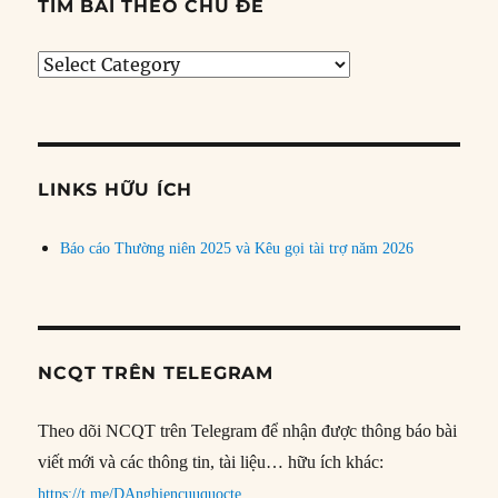
TÌM BÀI THEO CHỦ ĐỀ
Tìm
bài
theo
chủ
đề
LINKS HỮU ÍCH
Báo cáo Thường niên 2025 và Kêu gọi tài trợ năm 2026
NCQT TRÊN TELEGRAM
Theo dõi NCQT trên Telegram để nhận được thông báo bài
viết mới và các thông tin, tài liệu… hữu ích khác:
https://t.me/DAnghiencuuquocte