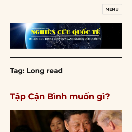
MENU
Nghiên cứu quốc tế
Tag:
Long read
Tập Cận Bình muốn gì?