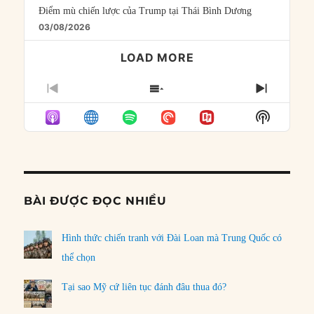
Điểm mù chiến lược của Trump tại Thái Bình Dương
03/08/2026
LOAD MORE
PREVIOUS
SHOW
NEXT
EPISODE
EPISODES
EPISO
Show
LIST
Podcast
Informat
BÀI ĐƯỢC ĐỌC NHIỀU
Hình thức chiến tranh với Đài Loan mà Trung Quốc có
thể chọn
Tại sao Mỹ cứ liên tục đánh đâu thua đó?