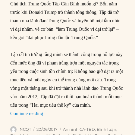
Chủ tịch Trung Quốc Tập Cận Bình muốn gì? Bốn năm
trước khi Donald Trump trở thành tổng thống, Tập đã trở
thành nhà lãnh đạo Trung Quốc và tuyên bố một tầm nhìn
vĩ đại nhằm, về cơ bản, “làm Trung Quốc vĩ đại trở lại” –
kêu gọi “đại phục hưng dân tộc Trung Quốc.”
Tập rất tin tưởng rằng mình sẽ thành công trong nỗ lực này
đến mức ông đã vi phạm trắng trợn một nguyên tắc trọng
yếu trong cuộc sinh tồn chính trị: Không bao giờ đặt ra một
mục tiêu và một ngày cụ thể trong cùng một câu. Trong
vòng một tháng sau khi trở thành nhà lãnh đạo Trung Quốc
vào năm 2012, Tập đã đặt ra thời hạn hoàn thành mỗi mục
tiêu trong “Hai mục tiêu thế kỷ” của mình.
“Tập Cận Bình muốn gì?”
Continue reading
Author
Posted
Categories
NCQT
20/06/2017
An ninh CA-TBD
,
Bình luận
,