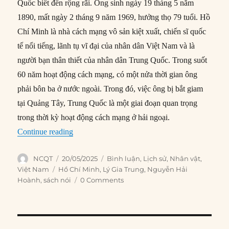
Quốc biết đến rộng rãi. Ông sinh ngày 19 tháng 5 năm
1890, mất ngày 2 tháng 9 năm 1969, hưởng thọ 79 tuổi. Hồ
Chí Minh là nhà cách mạng vô sản kiệt xuất, chiến sĩ quốc
tế nổi tiếng, lãnh tụ vĩ đại của nhân dân Việt Nam và là
người bạn thân thiết của nhân dân Trung Quốc. Trong suốt
60 năm hoạt động cách mạng, có một nửa thời gian ông
phải bôn ba ở nước ngoài. Trong đó, việc ông bị bắt giam
tại Quảng Tây, Trung Quốc là một giai đoạn quan trọng
trong thời kỳ hoạt động cách mạng ở hải ngoại.
“Một giai đoạn quan trọng trong cuộc đời Chủ 
Continue reading
Author
Posted
Categories
NCQT
20/05/2025
Bình luận
,
Lịch sử
,
Nhân vật
,
on
Tags
Việt Nam
Hồ Chí Minh
,
Lý Gia Trung
,
Nguyễn Hải
Hoành
,
sách nói
0 Comments