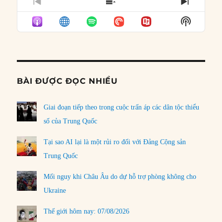
PREVIOUS
SHOW
NEXT
EPISODE
EPISODES
EPISO
Show
LIST
Podcast
Informat
BÀI ĐƯỢC ĐỌC NHIỀU
Giai đoạn tiếp theo trong cuộc trấn áp các dân tộc thiểu
số của Trung Quốc
Tại sao AI lại là một rủi ro đối với Đảng Cộng sản
Trung Quốc
Mối nguy khi Châu Âu do dự hỗ trợ phòng không cho
Ukraine
Thế giới hôm nay: 07/08/2026