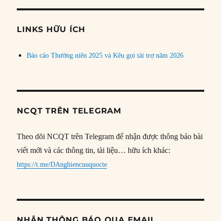
theo
chủ
đề
LINKS HỮU ÍCH
Báo cáo Thường niên 2025 và Kêu gọi tài trợ năm 2026
NCQT TRÊN TELEGRAM
Theo dõi NCQT trên Telegram để nhận được thông báo bài
viết mới và các thông tin, tài liệu… hữu ích khác:
https://t.me/DAnghiencuuquocte
NHẬN THÔNG BÁO QUA EMAIL