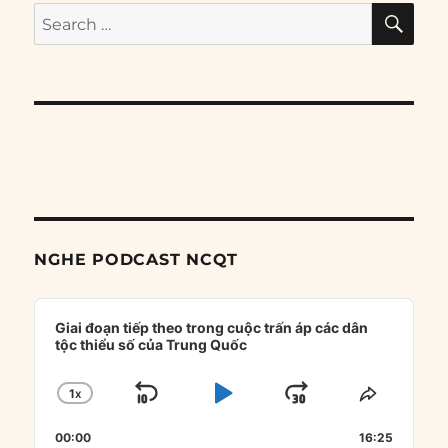
SE
Search
for:
NGHE PODCAST NCQT
Audio
Player
Giai đoạn tiếp theo trong cuộc trấn áp các dân
tộc thiểu số của Trung Quốc
1
X
SKIP
PLAY
JUMP
CHANGE
SHARE
PLAYBACK
THIS
BACKWARD
PAUSE
FORWARD
00:00
RATE
16:25
EPISOD