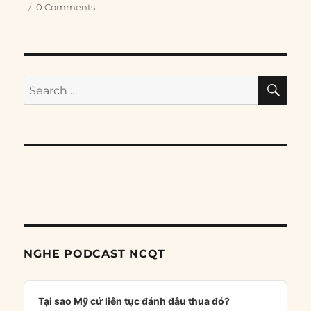
0 Comments
SE
Search
for:
NGHE PODCAST NCQT
Audio
Player
Tại sao Mỹ cứ liên tục đánh đâu thua đó?