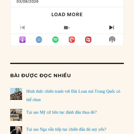
03/08/2026
LOAD MORE
PREVIOUS
SHOW
NEXT
EPISODE
EPISODES
EPISO
Show
LIST
Podcast
Informat
BÀI ĐƯỢC ĐỌC NHIỀU
Hình thức chiến tranh với Đài Loan mà Trung Quốc có
thể chọn
Tại sao Mỹ cứ liên tục đánh đâu thua đó?
Tại sao Nga vẫn tiếp tục chiến đấu dù suy yếu?