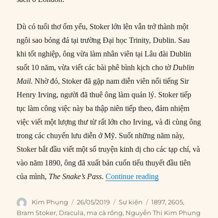
Dù có tuổi thơ ốm yếu, Stoker lớn lên vẫn trở thành một
ngôi sao bóng đá tại trường Đại học Trinity, Dublin. Sau
khi tốt nghiệp, ông vừa làm nhân viên tại Lâu đài Dublin
suốt 10 năm, vừa viết các bài phê bình kịch cho tờ
Dublin
Mail
. Nhờ đó, Stoker đã gặp nam diễn viên nổi tiếng Sir
Henry Irving, người đã thuê ông làm quản lý. Stoker tiếp
tục làm công việc này ba thập niên tiếp theo, đảm nhiệm
việc viết một lượng thư từ rất lớn cho Irving, và đi cùng ông
trong các chuyến lưu diễn ở Mỹ. Suốt những năm này,
Stoker bắt đầu viết một số truyện kinh dị cho các tạp chí, và
vào năm 1890, ông đã xuất bản cuốn tiểu thuyết đầu tiên
“26/05/1897: Tiểu 
của mình,
The Snake’s Pass
.
Continue reading
Author
Posted
Categories
Tags
Kim Phụng
26/05/2019
Sự kiện
1897
,
2605
,
on
Bram Stoker
,
Dracula
,
ma cà rồng
,
Nguyễn Thị Kim Phụng