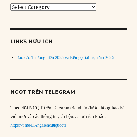
Tìm
bài
theo
chủ
đề
LINKS HỮU ÍCH
Báo cáo Thường niên 2025 và Kêu gọi tài trợ năm 2026
NCQT TRÊN TELEGRAM
Theo dõi NCQT trên Telegram để nhận được thông báo bài
viết mới và các thông tin, tài liệu… hữu ích khác:
https://t.me/DAnghiencuuquocte