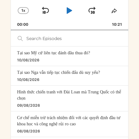
1
X
SKIP
PLAY
JUMP
CHANGE
SHARE
PLAYBACK
THIS
BACKWARD
PAUSE
FORWARD
00:00
RATE
10:21
EPISOD
Search
Episodes
Tại sao Mỹ cứ liên tục đánh đâu thua đó?
10/08/2026
Tại sao Nga vẫn tiếp tục chiến đấu dù suy yếu?
10/08/2026
Hình thức chiến tranh với Đài Loan mà Trung Quốc có thể
chọn
09/08/2026
Cơ chế miễn trừ trách nhiệm đối với các quyết định đầu tư
khoa học và công nghệ rủi ro cao
08/08/2026