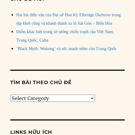
Hai bài diễn văn của Đại sứ Hoa Kỳ Elbridge Durbrow trong
dịp khởi công và khánh thành xa lộ Sài Gòn – Biên Hòa
Điểm khác biệt trong tư tưởng chiến tranh của Việt Nam,
Trung Quốc, Cuba
‘Black Myth: Wukong’ và sức mạnh mềm của Trung Quốc
TÌM BÀI THEO CHỦ ĐỀ
Tìm
bài
theo
chủ
đề
LINKS HỮU ÍCH