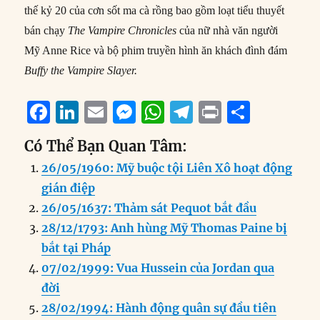
thế kỷ 20 của cơn sốt ma cà rồng bao gồm loạt tiểu thuyết
bán chạy
The Vampire Chronicles
của nữ nhà văn người
Mỹ Anne Rice và bộ phim truyền hình ăn khách đình đám
Buffy the Vampire Slayer.
F
Li
E
M
W
T
P
S
a
n
m
e
h
el
ri
h
Có Thể Bạn Quan Tâm:
c
k
ai
ss
at
e
n
a
26/05/1960: Mỹ buộc tội Liên Xô hoạt động
e
e
l
e
s
g
t
re
gián điệp
b
d
n
A
r
26/05/1637: Thảm sát Pequot bắt đầu
o
I
g
p
a
28/12/1793: Anh hùng Mỹ Thomas Paine bị
o
n
er
p
m
bắt tại Pháp
k
07/02/1999: Vua Hussein của Jordan qua
đời
28/02/1994: Hành động quân sự đầu tiên