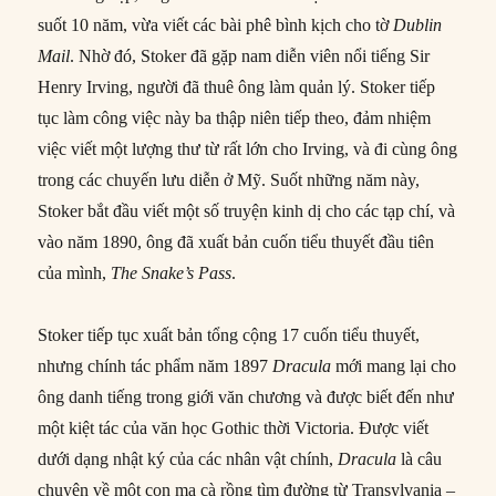
suốt 10 năm, vừa viết các bài phê bình kịch cho tờ
Dublin
Mail
. Nhờ đó, Stoker đã gặp nam diễn viên nổi tiếng Sir
Henry Irving, người đã thuê ông làm quản lý. Stoker tiếp
tục làm công việc này ba thập niên tiếp theo, đảm nhiệm
việc viết một lượng thư từ rất lớn cho Irving, và đi cùng ông
trong các chuyến lưu diễn ở Mỹ. Suốt những năm này,
Stoker bắt đầu viết một số truyện kinh dị cho các tạp chí, và
vào năm 1890, ông đã xuất bản cuốn tiểu thuyết đầu tiên
của mình,
The Snake’s Pass
.
Stoker tiếp tục xuất bản tổng cộng 17 cuốn tiểu thuyết,
nhưng chính tác phẩm năm 1897
Dracula
mới mang lại cho
ông danh tiếng trong giới văn chương và được biết đến như
một kiệt tác của văn học Gothic thời Victoria. Được viết
dưới dạng nhật ký của các nhân vật chính,
Dracula
là câu
chuyện về một con ma cà rồng tìm đường từ Transylvania –