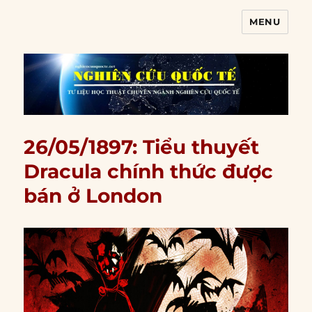
MENU
Nghiên cứu quốc tế
26/05/1897: Tiểu thuyết
Dracula chính thức được
bán ở London