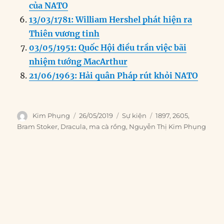
của NATO
13/03/1781: William Hershel phát hiện ra
Thiên vương tinh
03/05/1951: Quốc Hội điều trần việc bãi
nhiệm tướng MacArthur
21/06/1963: Hải quân Pháp rút khỏi NATO
Author
Posted
Categories
Tags
Kim Phụng
26/05/2019
Sự kiện
1897
,
2605
,
on
Bram Stoker
,
Dracula
,
ma cà rồng
,
Nguyễn Thị Kim Phụng