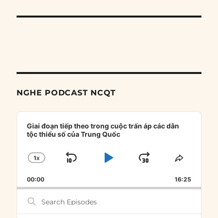
NGHE PODCAST NCQT
Audio
Player
Giai đoạn tiếp theo trong cuộc trấn áp các dân
tộc thiểu số của Trung Quốc
1
X
SKIP
PLAY
JUMP
CHANGE
SHARE
PLAYBACK
THIS
BACKWARD
PAUSE
FORWARD
00:00
RATE
16:25
EPISOD
Search
Episodes