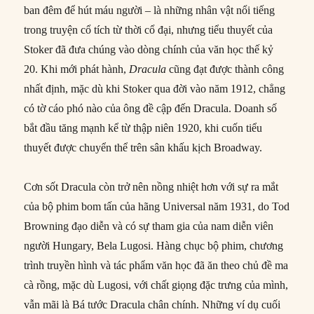
ban đêm để hút máu người – là những nhân vật nổi tiếng
trong truyện cổ tích từ thời cổ đại, nhưng tiểu thuyết của
Stoker đã đưa chúng vào dòng chính của văn học thế kỷ
20. Khi mới phát hành,
Dracula
cũng đạt được thành công
nhất định, mặc dù khi Stoker qua đời vào năm 1912, chẳng
có tờ cáo phó nào của ông đề cập đến Dracula. Doanh số
bắt đầu tăng mạnh kể từ thập niên 1920, khi cuốn tiểu
thuyết được chuyển thể trên sân khấu kịch Broadway.
Cơn sốt Dracula còn trở nên nồng nhiệt hơn với sự ra mắt
của bộ phim bom tấn của hãng Universal năm 1931, do Tod
Browning đạo diễn và có sự tham gia của nam diễn viên
người Hungary, Bela Lugosi. Hàng chục bộ phim, chương
trình truyền hình và tác phẩm văn học đã ăn theo chủ đề ma
cà rồng, mặc dù Lugosi, với chất giọng đặc trưng của mình,
vẫn mãi là Bá tước Dracula chân chính. Những ví dụ cuối