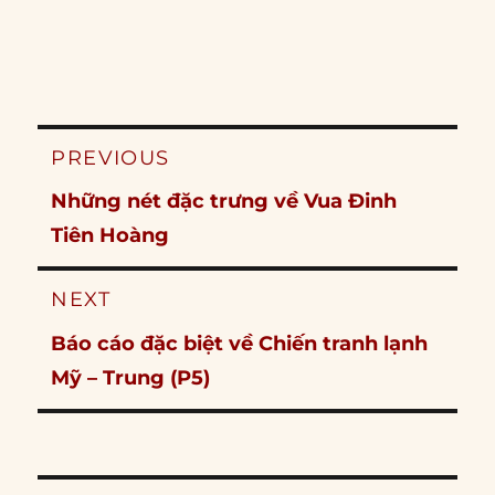
Post
PREVIOUS
navigation
Previous
Những nét đặc trưng về Vua Đinh
post:
Tiên Hoàng
NEXT
Next
Báo cáo đặc biệt về Chiến tranh lạnh
post:
Mỹ – Trung (P5)