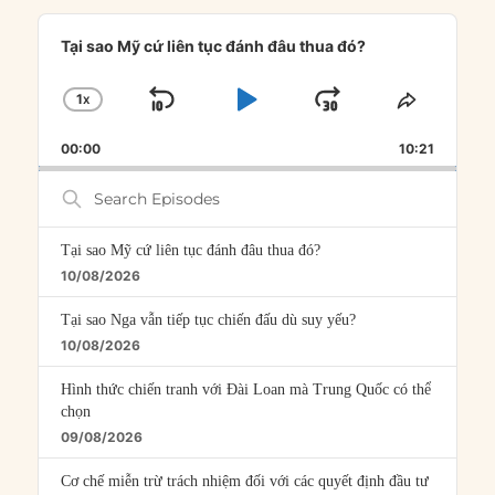
Audio
Player
Tại sao Mỹ cứ liên tục đánh đâu thua đó?
1
X
SKIP
PLAY
JUMP
CHANGE
SHARE
PLAYBACK
THIS
BACKWARD
PAUSE
FORWARD
00:00
RATE
10:21
EPISOD
Search
Episodes
Tại sao Mỹ cứ liên tục đánh đâu thua đó?
10/08/2026
Tại sao Nga vẫn tiếp tục chiến đấu dù suy yếu?
10/08/2026
Hình thức chiến tranh với Đài Loan mà Trung Quốc có thể
chọn
09/08/2026
Cơ chế miễn trừ trách nhiệm đối với các quyết định đầu tư