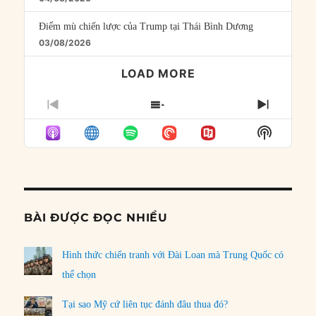
Điểm mù chiến lược của Trump tại Thái Bình Dương
03/08/2026
LOAD MORE
PREVIOUS
SHOW
NEXT
EPISODE
EPISODES
EPISO
Show
LIST
Podcast
Informat
BÀI ĐƯỢC ĐỌC NHIỀU
Hình thức chiến tranh với Đài Loan mà Trung Quốc có
thể chọn
Tại sao Mỹ cứ liên tục đánh đâu thua đó?