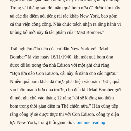
Trong vài tháng sau đó, năm quả bom nữa đã được tìm thấy
tại các địa điểm nổi tiếng rải rác khắp New York, bao gồm
cả thư viện công cộng. Nhà chức trách nhận ra rằng hành vi
khủng bố mới này là tác phẩm của “Mad Bomber.”
Trải nghiệm đầu tiên của cư dân New York với “Mad
Bomber” là vào ngày 16/11/1940, khi một quả bom ống
được để lại trong tòa nhà Edison với một ghi chú rằng,
“Bọn lừa đảo Con Edison, cái này là dành cho các ngươi.”
Nhiều quả bom khác đã được phát hiện vào năm 1941, quả
sau luôn mạnh hơn quả trước, cho đến khi Mad Bomber gửi
đi một ghi chú vào tháng 12 rằng “tôi sẽ không tạo thêm
bom trong thời gian diễn ra Thế chiến nữa.” Hắn cũng tiếp
rằng công lý sẽ được thực thi với Con Edison, công ty điện
“29/03/1951:
lực New York, trong thời gian tới.
Continue reading