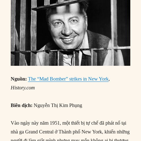
Nguồn:
The “Mad Bomber” strikes in New York
,
History.com
Biên dịch:
Nguyễn Thị Kim Phụng
Vào ngày này năm 1951, một thiết bị tự chế đã phát nổ tại
nhà ga Grand Central ở Thành phố New York, khiến những
người đi làm giật mình nhưng may mắn không ai bị thương.