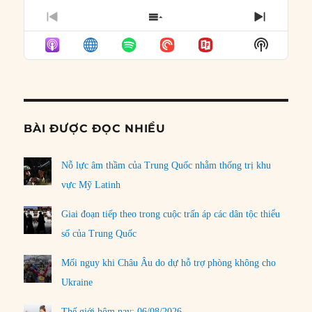
PREVIOUS
SHOW
NEXT
EPISODE
EPISODES
EPISO
Show
LIST
Podcast
Informat
BÀI ĐƯỢC ĐỌC NHIỀU
Nỗ lực âm thầm của Trung Quốc nhằm thống trị khu
vực Mỹ Latinh
Giai đoạn tiếp theo trong cuộc trấn áp các dân tộc thiểu
số của Trung Quốc
Mối nguy khi Châu Âu do dự hỗ trợ phòng không cho
Ukraine
Thế giới hôm nay: 06/08/2026