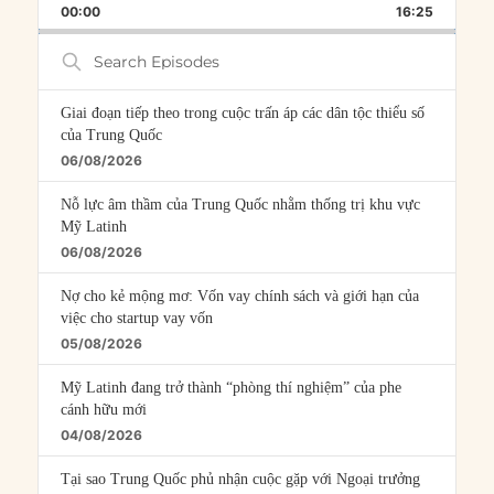
BACKWARD
PAUSE
FORWARD
00:00
RATE
16:25
EPISOD
Search
Episodes
Giai đoạn tiếp theo trong cuộc trấn áp các dân tộc thiểu số
của Trung Quốc
06/08/2026
Nỗ lực âm thầm của Trung Quốc nhằm thống trị khu vực
Mỹ Latinh
06/08/2026
Nợ cho kẻ mộng mơ: Vốn vay chính sách và giới hạn của
việc cho startup vay vốn
05/08/2026
Mỹ Latinh đang trở thành “phòng thí nghiệm” của phe
cánh hữu mới
04/08/2026
Tại sao Trung Quốc phủ nhận cuộc gặp với Ngoại trưởng