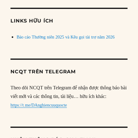
theo
chủ
đề
LINKS HỮU ÍCH
Báo cáo Thường niên 2025 và Kêu gọi tài trợ năm 2026
NCQT TRÊN TELEGRAM
Theo dõi NCQT trên Telegram để nhận được thông báo bài
viết mới và các thông tin, tài liệu… hữu ích khác:
https://t.me/DAnghiencuuquocte