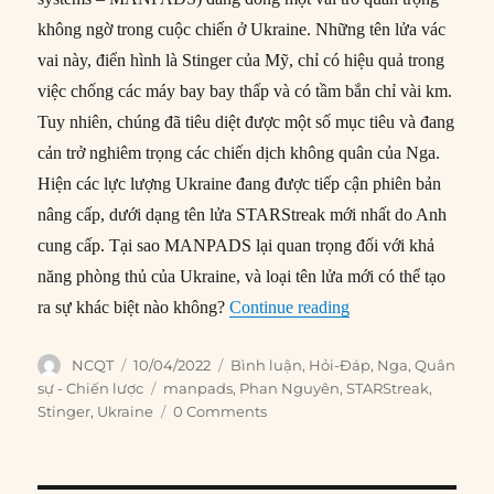
không ngờ trong cuộc chiến ở Ukraine. Những tên lửa vác
vai này, điển hình là Stinger của Mỹ, chỉ có hiệu quả trong
việc chống các máy bay bay thấp và có tầm bắn chỉ vài km.
Tuy nhiên, chúng đã tiêu diệt được một số mục tiêu và đang
cản trở nghiêm trọng các chiến dịch không quân của Nga.
Hiện các lực lượng Ukraine đang được tiếp cận phiên bản
nâng cấp, dưới dạng tên lửa STARStreak mới nhất do Anh
cung cấp. Tại sao MANPADS lại quan trọng đối với khả
năng phòng thủ của Ukraine, và loại tên lửa mới có thể tạo
“Tên lửa vác vai đa
ra sự khác biệt nào không?
Continue reading
Author
Posted
Categories
NCQT
10/04/2022
Bình luận
,
Hỏi-Đáp
,
Nga
,
Quân
on
Tags
sự - Chiến lược
manpads
,
Phan Nguyên
,
STARStreak
,
Stinger
,
Ukraine
0 Comments