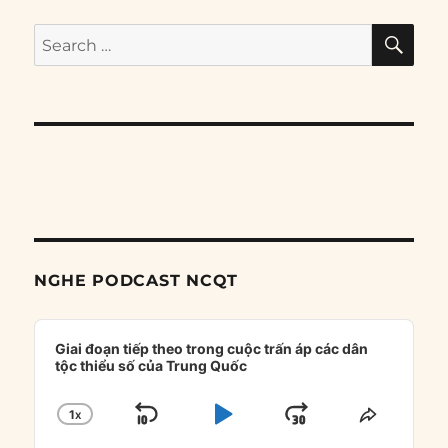
SE
Search
for:
NGHE PODCAST NCQT
Audio
Player
Giai đoạn tiếp theo trong cuộc trấn áp các dân
tộc thiểu số của Trung Quốc
1
X
SKIP
PLAY
JUMP
CHANGE
SHARE
PLAYBACK
THIS