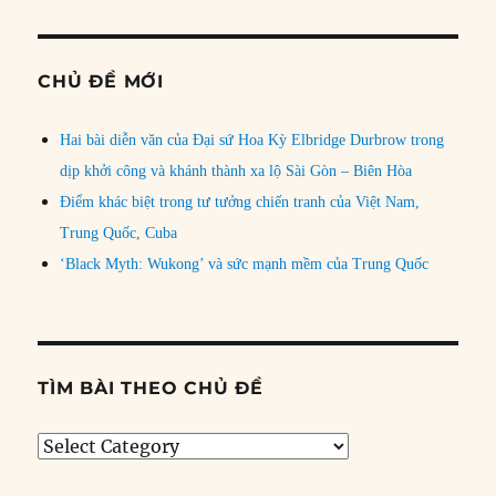
CHỦ ĐỀ MỚI
Hai bài diễn văn của Đại sứ Hoa Kỳ Elbridge Durbrow trong
dịp khởi công và khánh thành xa lộ Sài Gòn – Biên Hòa
Điểm khác biệt trong tư tưởng chiến tranh của Việt Nam,
Trung Quốc, Cuba
‘Black Myth: Wukong’ và sức mạnh mềm của Trung Quốc
TÌM BÀI THEO CHỦ ĐỀ
Tìm
bài