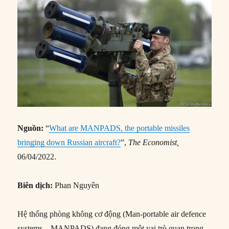
Nguồn:
“
What are MANPADS, the portable missiles
bringing down Russian aircraft?
”,
The Economist,
06/04/2022.
Biên dịch:
Phan Nguyên
Hệ thống phòng không cơ động (Man-portable air defence
systems – MANPADS) đang đóng một vai trò quan trọng