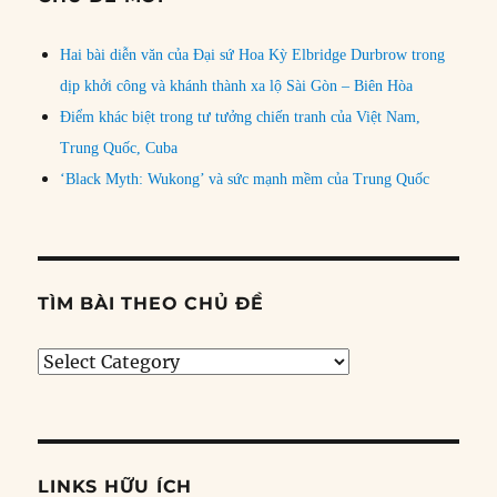
Hai bài diễn văn của Đại sứ Hoa Kỳ Elbridge Durbrow trong
dịp khởi công và khánh thành xa lộ Sài Gòn – Biên Hòa
Điểm khác biệt trong tư tưởng chiến tranh của Việt Nam,
Trung Quốc, Cuba
‘Black Myth: Wukong’ và sức mạnh mềm của Trung Quốc
TÌM BÀI THEO CHỦ ĐỀ
Tìm
bài
theo
chủ
đề
LINKS HỮU ÍCH