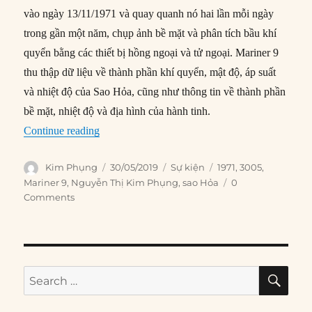
vào ngày 13/11/1971 và quay quanh nó hai lần mỗi ngày
trong gần một năm, chụp ảnh bề mặt và phân tích bầu khí
quyển bằng các thiết bị hồng ngoại và tử ngoại. Mariner 9
thu thập dữ liệu về thành phần khí quyển, mật độ, áp suất
và nhiệt độ của Sao Hỏa, cũng như thông tin về thành phần
bề mặt, nhiệt độ và địa hình của hành tinh.
“30/05/1971: Mariner 9 khởi hành đến Sao Hỏa
Continue reading
Author
Posted
Categories
Tags
Kim Phụng
30/05/2019
Sự kiện
1971
,
3005
,
on
Mariner 9
,
Nguyễn Thị Kim Phụng
,
sao Hỏa
0
Comments
SE
Search
for: