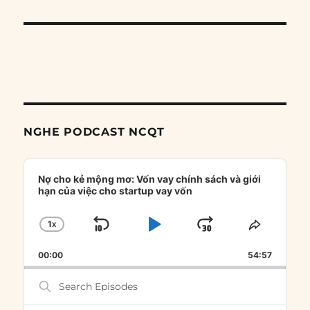
NGHE PODCAST NCQT
Audio
Player
Nợ cho kẻ mộng mơ: Vốn vay chính sách và giới
hạn của việc cho startup vay vốn
1
X
SKIP
PLAY
JUMP
CHANGE
SHARE
PLAYBACK
THIS
BACKWARD
PAUSE
FORWARD
00:00
RATE
54:57
EPISOD
Search
Episodes