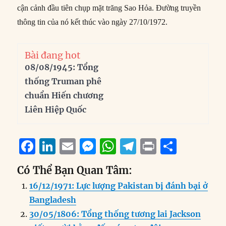
cận cảnh đầu tiên chụp mặt trăng Sao Hỏa. Đường truyền
thông tin của nó kết thúc vào ngày 27/10/1972.
Bài đang hot
08/08/1945: Tổng
thống Truman phê
chuẩn Hiến chương
Liên Hiệp Quốc
F
Li
E
M
W
T
P
S
a
n
m
e
h
el
ri
h
Có Thể Bạn Quan Tâm:
c
k
ai
ss
at
e
n
a
16/12/1971: Lực lượng Pakistan bị đánh bại ở
e
e
l
e
s
g
t
re
Bangladesh
b
d
n
A
r
30/05/1806: Tổng thống tương lai Jackson