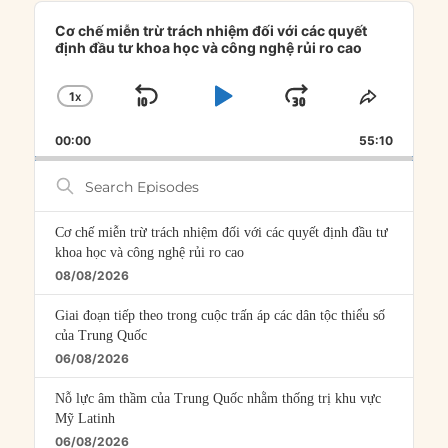
Audio
Player
Cơ chế miễn trừ trách nhiệm đối với các quyết
định đầu tư khoa học và công nghệ rủi ro cao
1
X
SKIP
PLAY
JUMP
CHANGE
SHARE
PLAYBACK
THIS
BACKWARD
PAUSE
FORWARD
00:00
RATE
55:10
EPISOD
Search
Episodes
Cơ chế miễn trừ trách nhiệm đối với các quyết định đầu tư
khoa học và công nghệ rủi ro cao
08/08/2026
Giai đoạn tiếp theo trong cuộc trấn áp các dân tộc thiểu số
của Trung Quốc
06/08/2026
Nỗ lực âm thầm của Trung Quốc nhằm thống trị khu vực
Mỹ Latinh
06/08/2026