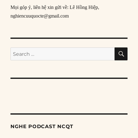
Mọi góp ý, liên hệ xin gửi về: Lê Hồng Hiệp,
nghiencuuquocte@gmail.com
SE
Search
for:
NGHE PODCAST NCQT