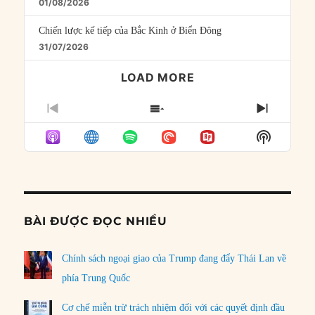
01/08/2026
Chiến lược kế tiếp của Bắc Kinh ở Biển Đông
31/07/2026
LOAD MORE
PREVIOUS
SHOW
NEXT
EPISODE
EPISODES
EPISO
Show
LIST
Podcast
Informat
BÀI ĐƯỢC ĐỌC NHIỀU
Chính sách ngoại giao của Trump đang đẩy Thái Lan về
phía Trung Quốc
Cơ chế miễn trừ trách nhiệm đối với các quyết định đầu