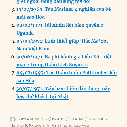
o
I
g
p
a
giết người bằng đấu súng tay đôi
o
n
er
p
m
15/07/1965: Tàu Mariner 4 nghiên cứu bề
k
mặt sao Hỏa
02/02/1971: Idi Amin lên nắm quyền ở
Uganda
05/03/1971: Lính thiết giáp ‘Hắc Mã’ rời
Nam Việt Nam
30/06/1971: Ba phi hành gia Liên Xô thiệt
mạng trong thảm kịch Soyuz 11
04/07/1997: Tàu thám hiểm Pathfinder đến
sao Hỏa
30/07/1971: Máy bay chiến đấu đụng máy
bay chở khách tại Nhật
Author
Posted
Categories
Tags
Kim Phụng
30/05/2019
Sự kiện
1971
,
3005
,
on
Mariner 9
,
Nguyễn Thị Kim Phụng
,
sao Hỏa