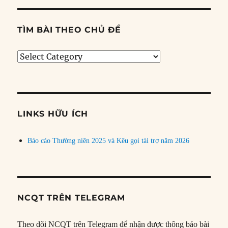
TÌM BÀI THEO CHỦ ĐỀ
Tìm
bài
theo
chủ
đề
LINKS HỮU ÍCH
Báo cáo Thường niên 2025 và Kêu gọi tài trợ năm 2026
NCQT TRÊN TELEGRAM
Theo dõi NCQT trên Telegram để nhận được thông báo bài