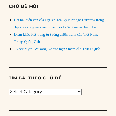
CHỦ ĐỀ MỚI
Hai bài diễn văn của Đại sứ Hoa Kỳ Elbridge Durbrow trong
dịp khởi công và khánh thành xa lộ Sài Gòn – Biên Hòa
Điểm khác biệt trong tư tưởng chiến tranh của Việt Nam,
Trung Quốc, Cuba
‘Black Myth: Wukong’ và sức mạnh mềm của Trung Quốc
TÌM BÀI THEO CHỦ ĐỀ
Tìm
bài
theo
chủ