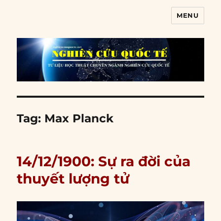
MENU
Nghiên cứu quốc tế
Tag:
Max Planck
14/12/1900: Sự ra đời của
thuyết lượng tử