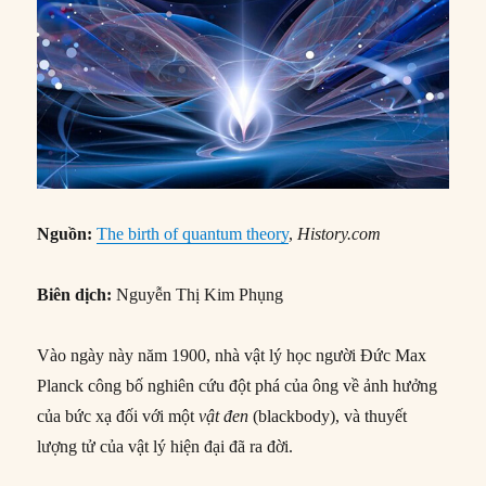
Nguồn:
The birth of quantum theory
,
History.com
Biên dịch:
Nguyễn Thị Kim Phụng
Vào ngày này năm 1900, nhà vật lý học người Đức Max
Planck công bố nghiên cứu đột phá của ông về ảnh hưởng
của bức xạ đối với một
vật đen
(blackbody), và thuyết
lượng tử của vật lý hiện đại đã ra đời.