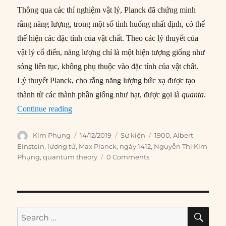
Thông qua các thí nghiệm vật lý, Planck đã chứng minh
rằng năng lượng, trong một số tình huống nhất định, có thể
thể hiện các đặc tính của vật chất. Theo các lý thuyết của
vật lý cổ điển, năng lượng chỉ là một hiện tượng giống như
sóng liên tục, không phụ thuộc vào đặc tính của vật chất.
Lý thuyết Planck, cho rằng năng lượng bức xạ được tạo
thành từ các thành phần giống như hạt, được gọi là
quanta
.
“14/12/1900: Sự ra đời của thuyết lượng tử”
Continue reading
Author
Posted
Categories
Tags
Kim Phụng
14/12/2019
Sự kiện
1900
,
Albert
on
Einstein
,
lượng tử
,
Max Planck
,
ngày 1412
,
Nguyễn Thị Kim
Phụng
,
quantum theory
0 Comments
SE
Search