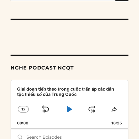
for:
NGHE PODCAST NCQT
Audio
Player
Giai đoạn tiếp theo trong cuộc trấn áp các dân
tộc thiểu số của Trung Quốc
1
X
SKIP
PLAY
JUMP
CHANGE
SHARE
PLAYBACK
THIS
BACKWARD
PAUSE
FORWARD
00:00
RATE
16:25
EPISOD
Search