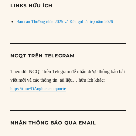
đề
LINKS HỮU ÍCH
Báo cáo Thường niên 2025 và Kêu gọi tài trợ năm 2026
NCQT TRÊN TELEGRAM
Theo dõi NCQT trên Telegram để nhận được thông báo bài
viết mới và các thông tin, tài liệu… hữu ích khác:
https://t.me/DAnghiencuuquocte
NHẬN THÔNG BÁO QUA EMAIL