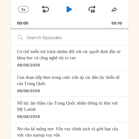
1
X
SKIP
PLAY
JUMP
CHANGE
SHARE
PLAYBACK
THIS
BACKWARD
PAUSE
FORWARD
00:00
RATE
55:10
EPISOD
Search
Episodes
Cơ chế miễn trừ trách nhiệm đối với các quyết định đầu tư
khoa học và công nghệ rủi ro cao
08/08/2026
Giai đoạn tiếp theo trong cuộc trấn áp các dân tộc thiểu số
của Trung Quốc
06/08/2026
Nỗ lực âm thầm của Trung Quốc nhằm thống trị khu vực
Mỹ Latinh
06/08/2026
Nợ cho kẻ mộng mơ: Vốn vay chính sách và giới hạn của
việc cho startup vay vốn