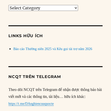
Tìm
bài
theo
chủ
đề
LINKS HỮU ÍCH
Báo cáo Thường niên 2025 và Kêu gọi tài trợ năm 2026
NCQT TRÊN TELEGRAM
Theo dõi NCQT trên Telegram để nhận được thông báo bài
viết mới và các thông tin, tài liệu… hữu ích khác:
https://t.me/DAnghiencuuquocte