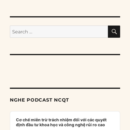
SE
Search
for:
NGHE PODCAST NCQT
Audio
Player
Cơ chế miễn trừ trách nhiệm đối với các quyết
định đầu tư khoa học và công nghệ rủi ro cao