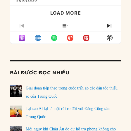
31/07/2026
LOAD MORE
PREVIOUS
SHOW
NEXT
EPISODE
EPISODES
EPISO
Show
LIST
Podcast
Informat
BÀI ĐƯỢC ĐỌC NHIỀU
Giai đoạn tiếp theo trong cuộc trấn áp các dân tộc thiểu
số của Trung Quốc
Tại sao AI lại là một rủi ro đối với Đảng Cộng sản
Trung Quốc
Mối nguy khi Châu Âu do dự hỗ trợ phòng không cho