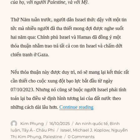
của họ, với người Palestine, và với Mỹ.
Thứ Năm tuần trước, người dân Israel thức dậy với một tin
tức mà nhiều người đã tha thiết mong đợi được nghe suốt
hai năm qua: Chính phủ Israel và Hamas đã đồng ý một
thỏa thuận nhằm trao trả tất cả con tin Israel và chấm dứt
chiến tranh ở Gaza.
Nếu thỏa thuận này được duy trì, nó sẽ mang lại kết thúc rất
cần thiết cho cuộc xung đột bạo lực bắt đầu từ ngày
07/10/2023. Nhưng nó cũng sẽ buộc người Israel phải tính
toán lại ba điều sẽ định hình tương lai của đất nước theo
“Ba điều mà Thỏa thuận
những cách dài lâu hơn.
Continue reading
Author
Posted
Categories
Kim Phụng
16/10/2025
An ninh quốc tế
,
Bình
on
Tags
luận
,
Tây Á - Châu Phi
Israel
,
Michael J. Koplow
,
Nguyễn
Thị Kim Phụng
,
Palestine
0 Comments