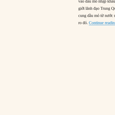
vào dầu mỏ nhập khẩu 
giới lãnh đạo Trung Q
cung dầu mỏ từ nước n
ro đó.
Continue readi