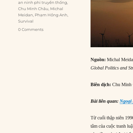
Tags
an ninh phi truyền thống
,
Chu Minh Châu
,
Michal
Meidan
,
Phạm Hồng Anh
,
Survival
0 Comments
Nguồn:
Michal Meidan
Global Politics and St
Biên dịch:
Chu Minh 
Bài liên quan:
Ngoại 
Từ cuối thập niên 199
tâm của cuộc tranh lu