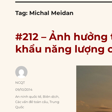
Tag:
Michal Meidan
#212 – Ảnh hưởng 
khẩu năng lượng 
Author
NCQT
Posted
09/10/2014
on
Categories
An ninh quốc tế
,
Biên dịch
,
Các vấn đề toàn cầu
,
Trung
Quốc