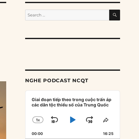
SEARCH
Search
for:
NGHE PODCAST NCQT
Audio
Player
Giai đoạn tiếp theo trong cuộc trấn áp
các dân tộc thiểu số của Trung Quốc
1
X
SKIP
PLAY
JUMP
CHANGE
SHARE
PLAYBACK
THIS
BACKWARD
PAUSE
FORWARD
00:00
RATE
16:25
EPISODE