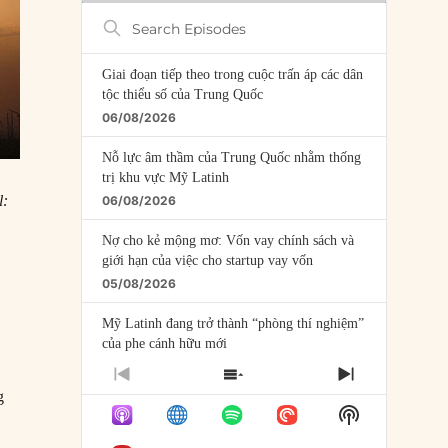
Search
Episodes
Giai đoạn tiếp theo trong cuộc trấn áp các dân
tộc thiểu số của Trung Quốc
06/08/2026
Nỗ lực âm thầm của Trung Quốc nhằm thống
trị khu vực Mỹ Latinh
l:
06/08/2026
Nợ cho kẻ mộng mơ: Vốn vay chính sách và
giới hạn của việc cho startup vay vốn
05/08/2026
Mỹ Latinh đang trở thành “phòng thí nghiệm”
của phe cánh hữu mới
04/08/2026
PREVIOUS
SHOW
NEXT
g
EPISODE
EPISODES
EPISODE
Tại sao Trung Quốc phủ nhận cuộc gặp với
Show
LIST
y
Ngoại trưởng Nhật Bản?
Podcast