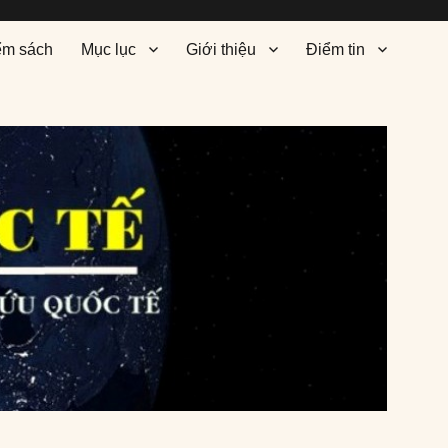
ểm sách
Mục lục
Giới thiệu
Điểm tin