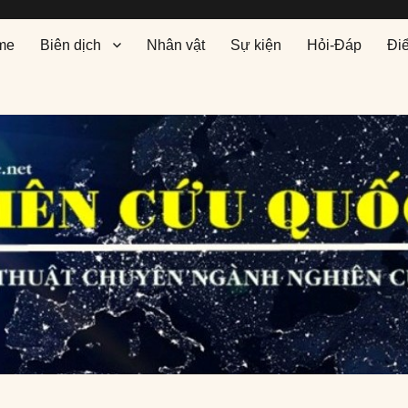
me
Biên dịch
Nhân vật
Sự kiện
Hỏi-Đáp
Đi