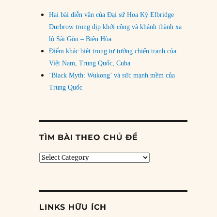
Hai bài diễn văn của Đại sứ Hoa Kỳ Elbridge
Durbrow trong dịp khởi công và khánh thành xa
lộ Sài Gòn – Biên Hòa
Điểm khác biệt trong tư tưởng chiến tranh của
Việt Nam, Trung Quốc, Cuba
‘Black Myth: Wukong’ và sức mạnh mềm của
Trung Quốc
TÌM BÀI THEO CHỦ ĐỀ
Tìm
bài
theo
chủ
đề
LINKS HỮU ÍCH