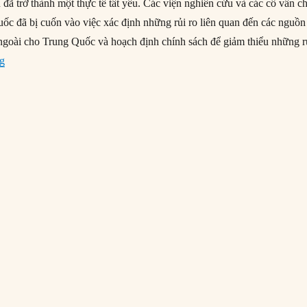
đã trở thành một thực tế tất yếu. Các viện nghiên cứu và các cố vấn c
uốc đã bị cuốn vào việc xác định những rủi ro liên quan đến các nguồn
goài cho Trung Quốc và hoạch định chính sách để giảm thiểu những r
“#212 – Ảnh hưởng từ sự bùng nổ nhập khẩu năng lượng của TQ”
ng