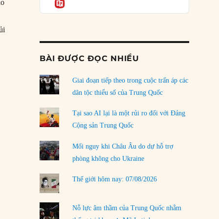
Informatio
04/08/2026
ho
Điểm mù chiến lược của Trump tại Thái Bình
ủi
Dương
03/08/2026
BÀI ĐƯỢC ĐỌC NHIỀU
Đặt cược vào thất bại: Các quỹ đầu tư mạo
hiểm quốc gia và khía cạnh chính trị của vốn
rủi ro
Giai đoạn tiếp theo trong cuộc trấn áp các
02/08/2026
dân tộc thiểu số của Trung Quốc
Làm thế nào để kết thúc Chiến tranh Iran?
Tại sao AI lại là một rủi ro đối với Đảng
01/08/2026
Cộng sản Trung Quốc
Chiến lược kế tiếp của Bắc Kinh ở Biển Đông
Mối nguy khi Châu Âu do dự hỗ trợ
31/07/2026
phòng không cho Ukraine
Trật tự thế giới mới: Các nước nhỏ sẽ luôn
Thế giới hôm nay: 07/08/2026
phải chịu đựng?
30/07/2026
Nỗ lực âm thầm của Trung Quốc nhằm
LOAD MORE