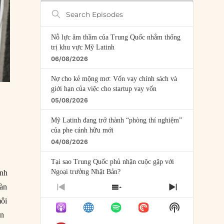
Search
Episodes
Nỗ lực âm thầm của Trung Quốc nhằm thống
trị khu vực Mỹ Latinh
06/08/2026
Nợ cho kẻ mộng mơ: Vốn vay chính sách và
giới hạn của việc cho startup vay vốn
05/08/2026
Mỹ Latinh đang trở thành “phòng thí nghiệm”
của phe cánh hữu mới
04/08/2026
Tại sao Trung Quốc phủ nhận cuộc gặp với
Ngoại trưởng Nhật Bản?
ính
04/08/2026
oàn
PREVIOUS
SHOW
NEXT
EPISODE
EPISODES
EPISODE
môi
Điểm mù chiến lược của Trump tại Thái Bình
Show
LIST
Dương
ên
Podcast