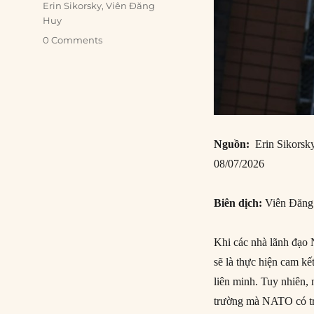
Erin Sikorsky
,
Viên Đăng
Huy
0 Comments
Nguồn:
Erin Sikorsky
08/07/2026
Biên dịch:
Viên Đăn
Khi các nhà lãnh đạo
sẽ là thực hiện cam k
liên minh. Tuy nhiên, 
trường mà NATO có trá