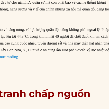
đầu tư cho năng lực quân sự mà còn phải bảo vệ các hệ thống lương
 thông, năng lượng và y tế của chính những xã hội mà quân đội đang ho
 vì nắng nóng, và lực lượng quân đội cũng không phải ngoại lệ. Phá
lục lên tới 44,3°C, trong khi ít nhất 40 người đã chết đuối khi tìm cách
quá cao cũng buộc nhiều tuyến đường sắt và nhà máy điện hạt nhân phả
Tây Ban Nha, Ý, Đức và Anh cũng lần lượt phá vỡ các kỷ lục nhiệt đ
“Mối đe dọa chiến lược mới của NATO là nhiệt độ tăng ca
nue reading
g tranh chấp nguồn