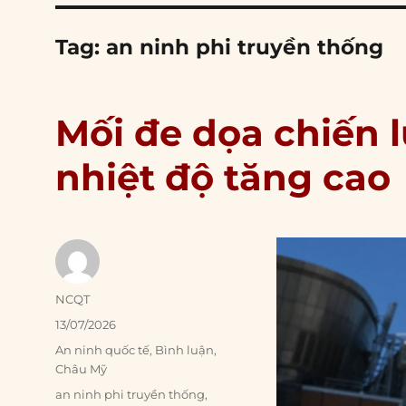
Tag:
an ninh phi truyền thống
Mối đe dọa chiến 
nhiệt độ tăng cao
Author
NCQT
Posted
13/07/2026
on
Categories
An ninh quốc tế
,
Bình luận
,
Châu Mỹ
Tags
an ninh phi truyền thống
,