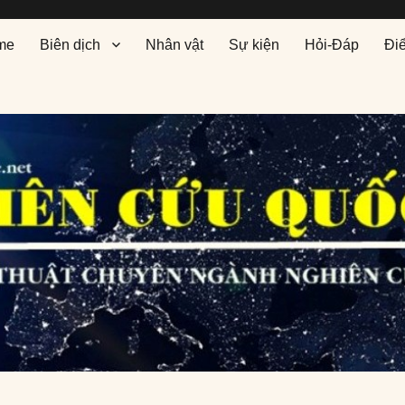
me
Biên dịch
Nhân vật
Sự kiện
Hỏi-Đáp
Đi