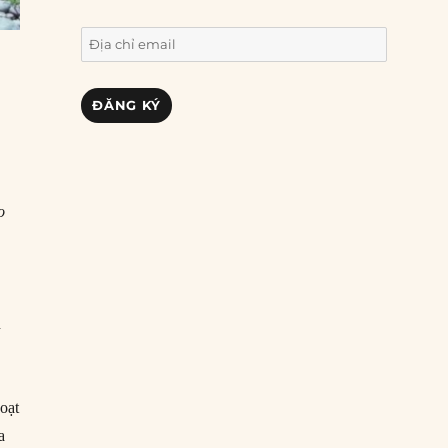
Địa
chỉ
email
ĐĂNG KÝ
o
h
oạt
a