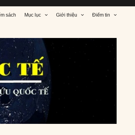
ểm sách
Mục lục
Giới thiệu
Điểm tin