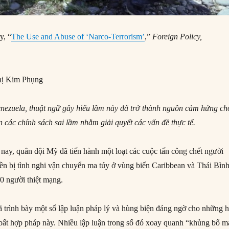
y, “
The Use and Abuse of ‘Narco-Terrorism’
,”
Foreign Policy,
ị Kim Phụng
nezuela, thuật ngữ gây hiểu lầm này đã trở thành nguồn
cảm hứng ch
ện các chính sách sai lầm nhằm giải quyết
các vấn đề thực tế.
 nay, quân đội Mỹ đã tiến hành một loạt các cuộc tấn công chết người
ền bị tình nghi vận chuyển ma túy ở vùng biển Caribbean và Thái Bìn
70 người thiệt mạng.
trình bày một số lập luận pháp lý và hùng biện đáng ngờ cho những h
 bất hợp pháp này. Nhiều lập luận trong số đó xoay quanh “khủng bố m