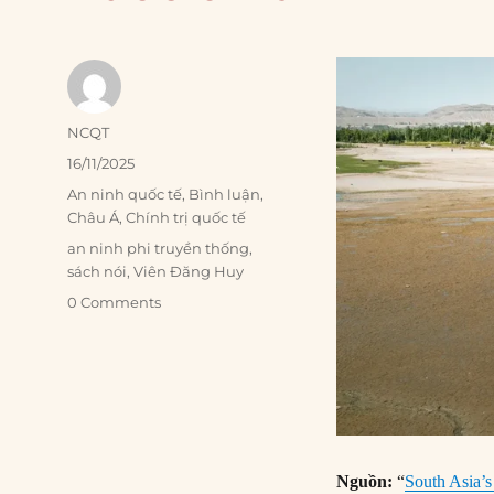
Author
NCQT
Posted
16/11/2025
on
Categories
An ninh quốc tế
,
Bình luận
,
Châu Á
,
Chính trị quốc tế
Tags
an ninh phi truyền thống
,
sách nói
,
Viên Đăng Huy
0 Comments
Nguồn:
“
South Asia’s