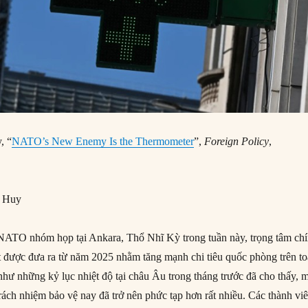
, “
NATO’s New Enemy Is the Thermometer
”,
Foreign Policy
,
g Huy
 NATO nhóm họp tại Ankara, Thổ Nhĩ Kỳ trong tuần này, trọng tâm ch
ết được đưa ra từ năm 2025 nhằm tăng mạnh chi tiêu quốc phòng trên t
như những kỷ lục nhiệt độ tại châu Âu trong tháng trước đã cho thấy, 
ch nhiệm bảo vệ nay đã trở nên phức tạp hơn rất nhiều. Các thành vi