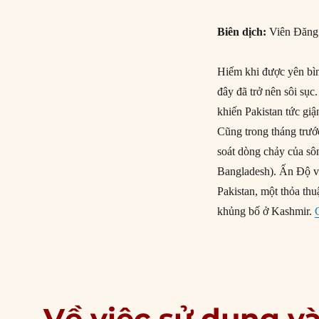
Biên dịch:
Viên Đăn
Hiếm khi được yên bìn
đây đã trở nên sôi sụ
khiến Pakistan tức giậ
Cũng trong tháng trướ
soát dòng chảy của sô
Bangladesh). Ấn Độ v
Pakistan, một thỏa thu
khủng bố ở Kashmir.
Về việc sử dụng v