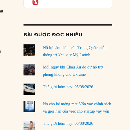
Informatio
03/08/2026
ạt
Đặt cược vào thất bại: Các quỹ đầu tư mạo
hiểm quốc gia và khía cạnh chính trị của vốn
rủi ro
02/08/2026
BÀI ĐƯỢC ĐỌC NHIỀU
p
Làm thế nào để kết thúc Chiến tranh Iran?
Nỗ lực âm thầm của Trung Quốc nhằm
01/08/2026
i
thống trị khu vực Mỹ Latinh
ộ
Chiến lược kế tiếp của Bắc Kinh ở Biển Đông
31/07/2026
o”
Mối nguy khi Châu Âu do dự hỗ trợ
phòng không cho Ukraine
Trật tự thế giới mới: Các nước nhỏ sẽ luôn
phải chịu đựng?
Thế giới hôm nay: 05/08/2026
30/07/2026
Tập tìm cách chôn vùi bê bối chấn động vòng
Nợ cho kẻ mộng mơ: Vốn vay chính sách
tròn thân cận của mình
và giới hạn của việc cho startup vay vốn
29/07/2026
Thế giới hôm nay: 06/08/2026
LOAD MORE