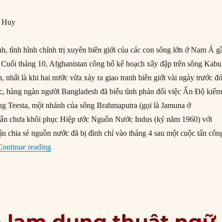
g Huy
h, tình hình chính trị xuyên biên giới của các con sông lớn ở Nam Á g
c. Cuối tháng 10, Afghanistan công bố kế hoạch xây đập trên sông Kabu
n, nhất là khi hai nước vừa xảy ra giao tranh biên giới vài ngày trước đó
c, hàng ngàn người Bangladesh đã biểu tình phản đối việc Ấn Độ kiể
ng Teesta, một nhánh của sông Brahmaputra (gọi là Jamuna ở
ẫn chưa khôi phục Hiệp ước Nguồn Nước Indus (ký năm 1960) với
ận chia sẻ nguồn nước đã bị đình chỉ vào tháng 4 sau một cuộc tấn côn
“Hệ lụy từ gia tăng tranh chấp nguồn nước ở Nam Á”
Continue reading
à lạm dụng thuật ngữ