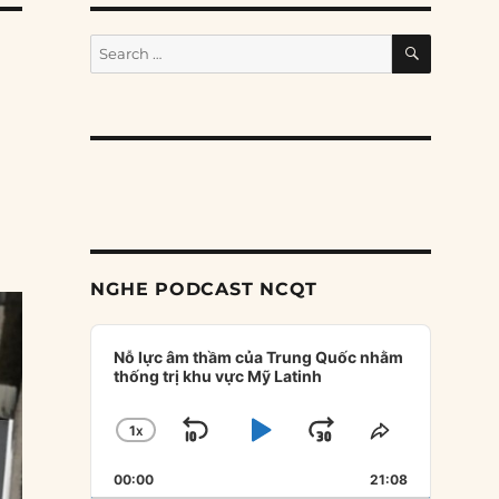
SEARCH
Search
for:
NGHE PODCAST NCQT
Audio
Player
Nỗ lực âm thầm của Trung Quốc nhằm
thống trị khu vực Mỹ Latinh
1
X
SKIP
PLAY
JUMP
CHANGE
SHARE
PLAYBACK
THIS
BACKWARD
PAUSE
FORWARD
00:00
RATE
21:08
EPISODE