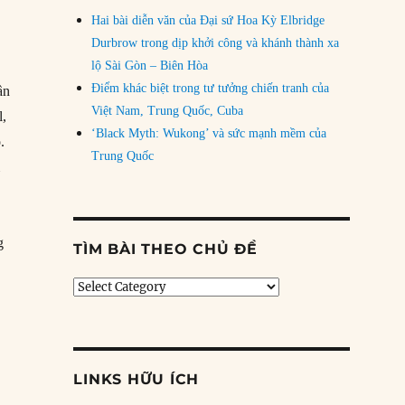
Hai bài diễn văn của Đại sứ Hoa Kỳ Elbridge
Durbrow trong dịp khởi công và khánh thành xa
lộ Sài Gòn – Biên Hòa
Điểm khác biệt trong tư tưởng chiến tranh của
ần
Việt Nam, Trung Quốc, Cuba
l,
‘Black Myth: Wukong’ và sức mạnh mềm của
.
Trung Quốc
m
g
TÌM BÀI THEO CHỦ ĐỀ
Tìm
bài
theo
chủ
đề
LINKS HỮU ÍCH