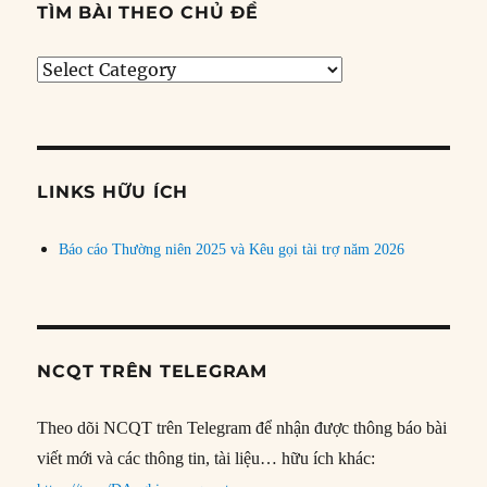
TÌM BÀI THEO CHỦ ĐỀ
Tìm
bài
theo
chủ
đề
LINKS HỮU ÍCH
Báo cáo Thường niên 2025 và Kêu gọi tài trợ năm 2026
NCQT TRÊN TELEGRAM
Theo dõi NCQT trên Telegram để nhận được thông báo bài
viết mới và các thông tin, tài liệu… hữu ích khác: