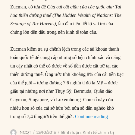
Zucman, có tựa đề
C
ủ
a c
ả
i c
ấ
t gi
ấ
u c
ủ
a các qu
ố
c gia: Tai
ho
ạ
thiên
đườ
ng thu
ế
(The Hidden Wealth of Nations: The
Scourge of Tax Havens),
lần đầu tiên tiết lộ vai trò của
chúng lớn đến đâu trong nền kinh tế toàn cầu.
Zucman kiểm tra sự chênh lệch trong các tài khoản thanh
toán quốc tế để cung cấp những số liệu chính xác và đáng
tin cậy nhất có thể có được về số tiền được cất trữ tại các
thiên đường thuế. Ông ước tính khoảng 8% của cải tiền bạc
của thế giới – tương đương 7,6 nghìn tỉ đô la Mỹ – được
giấu tại những nơi như Thụy Sỹ, Bermuda, Quần đảo
Cayman, Singapore, và Luxembourg. Con số này còn
nhiều hơn số của cải sở hữu bởi nửa số dân nghèo khó
“Cách triệt ti
trong số 7,4 tỉ người trên thế giới.
Continue reading
Author
Posted
Categories
NCQT
25/10/2015
Bình luận
,
Kinh tế chính trị