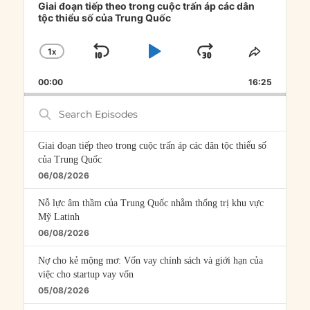
Player
Giai đoạn tiếp theo trong cuộc trấn áp các dân
tộc thiểu số của Trung Quốc
1
X
SKIP
PLAY
JUMP
CHANGE
SHARE
PLAYBACK
THIS
BACKWARD
PAUSE
FORWARD
00:00
RATE
16:25
EPISOD
Search
Episodes
Giai đoạn tiếp theo trong cuộc trấn áp các dân tộc thiểu số
của Trung Quốc
06/08/2026
Nỗ lực âm thầm của Trung Quốc nhằm thống trị khu vực
Mỹ Latinh
06/08/2026
Nợ cho kẻ mộng mơ: Vốn vay chính sách và giới hạn của
việc cho startup vay vốn
05/08/2026