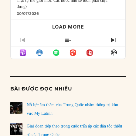
Trật tự thế giới mới: Các nước nhỏ sẽ luôn phải chịu
đựng?
30/07/2026
LOAD MORE
PREVIOUS
SHOW
NEXT
EPISODE
EPISODES
EPISO
Show
LIST
Podcast
Informat
BÀI ĐƯỢC ĐỌC NHIỀU
Nỗ lực âm thầm của Trung Quốc nhằm thống trị khu
vực Mỹ Latinh
Giai đoạn tiếp theo trong cuộc trấn áp các dân tộc thiểu
số của Trung Quốc