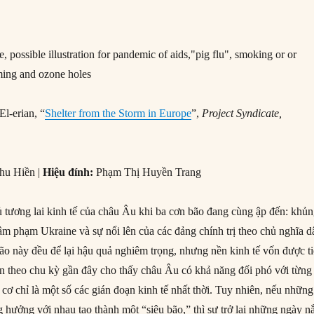
l-erian, “
Shelter from the Storm in Europe
”,
Project Syndicate,
hu Hiền |
Hiệu đính:
Phạm Thị Huyền Trang
tương lai kinh tế của châu Âu khi ba cơn bão đang cùng ập đến: khủ
 phạm Ukraine và sự nổi lên của các đảng chính trị theo chủ nghĩa d
ão này đều để lại hậu quả nghiêm trọng, nhưng nền kinh tế vốn được t
iện theo chu kỳ gần đây cho thấy châu Âu có khả năng đối phó với từng
cơ chỉ là một số các gián đoạn kinh tế nhất thời. Tuy nhiên, nếu những
 hưởng với nhau tạo thành một “siêu bão,” thì sự trở lại những ngày n