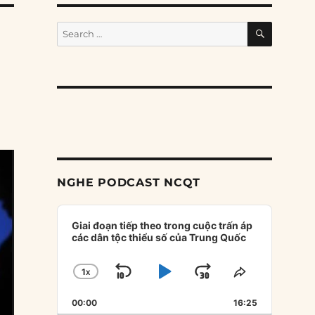
SEARCH
Search
for:
NGHE PODCAST NCQT
Audio
Player
Giai đoạn tiếp theo trong cuộc trấn áp
các dân tộc thiểu số của Trung Quốc
1
X
SKIP
PLAY
JUMP
CHANGE
SHARE
PLAYBACK
THIS
BACKWARD
PAUSE
FORWARD
00:00
RATE
16:25
EPISODE