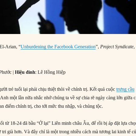
l-Arian, “
Unburdening the Facebook Generation
”,
Project Syndicate
,
Phước |
Hiệu đính
: Lê Hồng Hiệp
i trẻ tuổi lại phải chịu thiệt thòi về chính trị. Kết quả cuộc
trưng cầu
Anh một lần nữa nhắc nhở chúng ta về sự chia rẽ ngày càng lớn giữa 
uan điểm chính trị, cho tới mức thu nhập, và chủng tộc.
ổi từ 18-24 đã bầu “Ở lại” Liên minh châu Âu, để rồi bị áp đặt lựa chọ
tri già hơn. Và đây chỉ là một trong nhiều cách mà tương lai kinh tế c