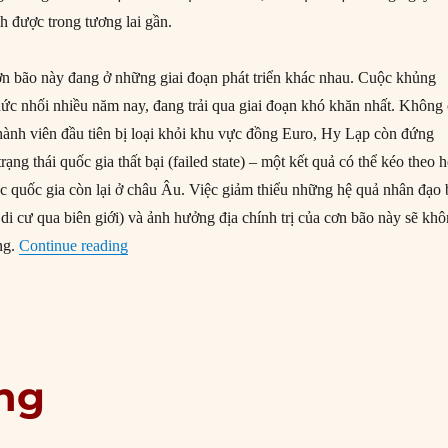
h được trong tương lai gần.
ơn bão này đang ở những giai đoạn phát triển khác nhau. Cuộc khủng
c nhối nhiều năm nay, đang trải qua giai đoạn khó khăn nhất. Không 
thành viên đầu tiên bị loại khỏi khu vực đồng Euro, Hy Lạp còn đứng
rạng thái quốc gia thất bại (failed state) – một kết quả có thể kéo theo 
ác quốc gia còn lại ở châu Âu. Việc giảm thiểu những hệ quả nhân đạo 
c di cư qua biên giới) và ảnh hưởng địa chính trị của cơn bão này sẽ kh
“Ba thách thức lớn nhất đối với Châu Âu hiện nay
àng.
Continue reading
ng