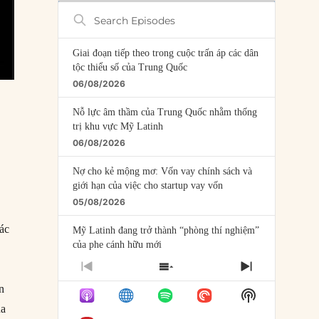
Search
Episodes
Giai đoạn tiếp theo trong cuộc trấn áp các dân
tộc thiểu số của Trung Quốc
06/08/2026
Nỗ lực âm thầm của Trung Quốc nhằm thống
trị khu vực Mỹ Latinh
06/08/2026
Nợ cho kẻ mộng mơ: Vốn vay chính sách và
giới hạn của việc cho startup vay vốn
05/08/2026
các
Mỹ Latinh đang trở thành “phòng thí nghiệm”
của phe cánh hữu mới
04/08/2026
PREVIOUS
SHOW
NEXT
EPISODE
EPISODES
EPISODE
n
Tại sao Trung Quốc phủ nhận cuộc gặp với
Show
LIST
Ngoại trưởng Nhật Bản?
Podcast
ủa