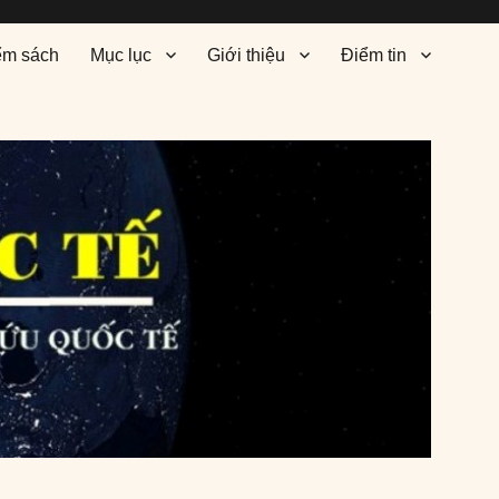
ểm sách
Mục lục
Giới thiệu
Điểm tin