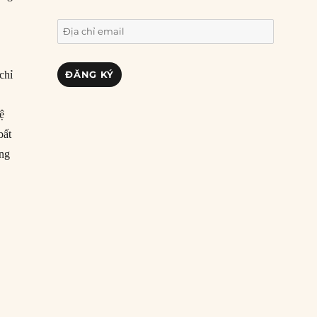
Địa
chỉ
email
ĐĂNG KÝ
chỉ
hệ
bất
ông
”