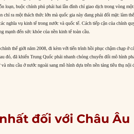
n loạn, buộc chính phủ phải hai lần đình chỉ giao dịch trong vòng một
n chỉ ra một thách thức lớn mà quốc gia này đang phải đối mặt: làm th
các nghĩa vụ kinh tế trong nước và quốc tế. Cách tiếp cận của chính qu
ộng mạnh đến sức khỏe của nền kinh tế toàn cầu.
chính thế giới năm 2008, đi kèm với tiến trình hồi phục chậm chạp ở c
n sau đó, đã khiến Trung Quốc phải nhanh chóng chuyển đổi mô hình ph
ừ và nhu cầu ở nước ngoài sang mô hình dựa trên nền tảng tiêu thụ nội đ
thách lớn đối với nền tài chính Trung Quốc”
 nhất đối với Châu Âu