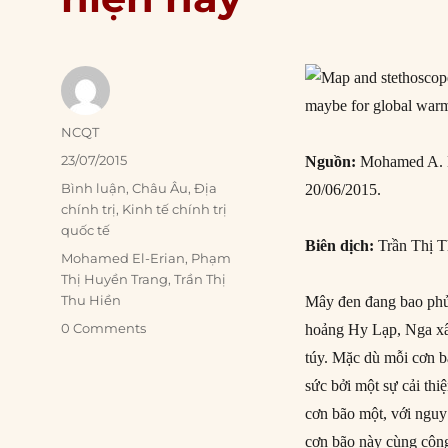
Author
NCQT
Posted
23/07/2015
Nguồn:
Mohamed A. E
on
Categories
Bình luận
,
Châu Âu
,
Địa
20/06/2015.
chính trị
,
Kinh tế chính trị
quốc tế
Biên dịch:
Trần Thị T
Tags
Mohamed El-Erian
,
Phạm
Thị Huyền Trang
,
Trần Thị
Thu Hiền
Mây đen đang bao phủ 
0 Comments
hoảng Hy Lạp, Nga xâm
túy. Mặc dù mỗi cơn b
sức bởi một sự cải th
cơn bão một, với nguy 
cơn bão này cùng cộng