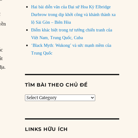
Hai bài diễn văn của Đại sứ Hoa Kỳ Elbridge
Durbrow trong dịp khởi công và khánh thành xa
ế
lộ Sài Gòn – Biên Hòa
yền
Điểm khác biệt trong tư tưởng chiến tranh của
Việt Nam, Trung Quốc, Cuba
‘Black Myth: Wukong’ và sức mạnh mềm của
ác
Trung Quốc
át
ịa.
TÌM BÀI THEO CHỦ ĐỀ
Tìm
bài
theo
chủ
đề
LINKS HỮU ÍCH