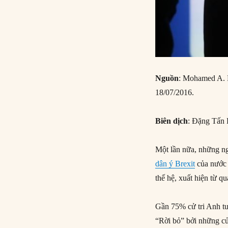
Nguồn
: Mohamed A. E
18/07/2016.
Biên dịch
: Đặng Tấn 
Một lần nữa, những ngườ
dân ý Brexit
của nước 
thế hệ, xuất hiện từ q
Gần 75% cử tri Anh tu
“Rời bỏ” bởi những cử 