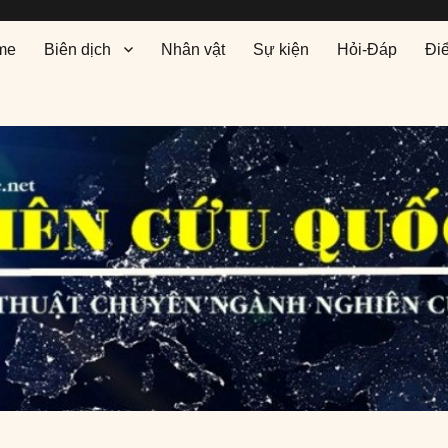
me
Biên dịch
Nhân vật
Sự kiện
Hỏi-Đáp
Đi