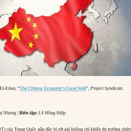
l-Erian, “
The Chinese Economy’s Great Wall
”,
Project Syndicate
,
ị Nhung |
Biên tập:
Lê Hồng Hiệp
) của Trung Quốc gần đây bị rớt giá không chỉ khiến thị trường chứ