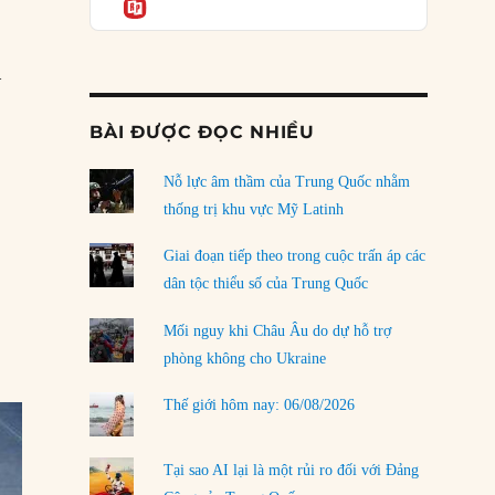
Informatio
04/08/2026
Điểm mù chiến lược của Trump tại Thái Bình
Dương
–
03/08/2026
rút gánh nặng khỏi Thế Hệ Facebook”
BÀI ĐƯỢC ĐỌC NHIỀU
Đặt cược vào thất bại: Các quỹ đầu tư mạo
hiểm quốc gia và khía cạnh chính trị của vốn
rủi ro
Nỗ lực âm thầm của Trung Quốc nhằm
02/08/2026
thống trị khu vực Mỹ Latinh
Làm thế nào để kết thúc Chiến tranh Iran?
Giai đoạn tiếp theo trong cuộc trấn áp các
01/08/2026
dân tộc thiểu số của Trung Quốc
Chiến lược kế tiếp của Bắc Kinh ở Biển Đông
Mối nguy khi Châu Âu do dự hỗ trợ
31/07/2026
phòng không cho Ukraine
Trật tự thế giới mới: Các nước nhỏ sẽ luôn
Thế giới hôm nay: 06/08/2026
phải chịu đựng?
30/07/2026
Tại sao AI lại là một rủi ro đối với Đảng
LOAD MORE