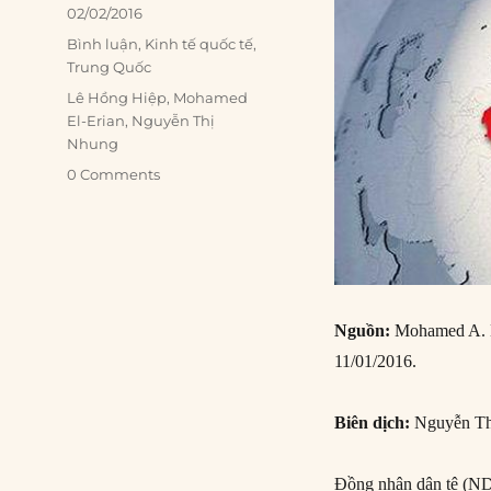
Posted
02/02/2016
on
Categories
Bình luận
,
Kinh tế quốc tế
,
Trung Quốc
Tags
Lê Hồng Hiệp
,
Mohamed
El-Erian
,
Nguyễn Thị
Nhung
0 Comments
Nguồn:
Mohamed A. E
11/01/2016.
Biên dịch:
Nguyễn Th
Đồng nhân dân tệ (NDT