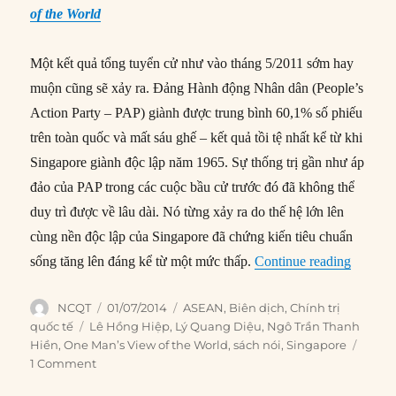
of the World
Một kết quả tổng tuyển cử như vào tháng 5/2011 sớm hay
muộn cũng sẽ xảy ra. Đảng Hành động Nhân dân (People’s
Action Party – PAP) giành được trung bình 60,1% số phiếu
trên toàn quốc và mất sáu ghế – kết quả tồi tệ nhất kể từ khi
Singapore giành độc lập năm 1965. Sự thống trị gần như áp
đảo của PAP trong các cuộc bầu cử trước đó đã không thể
duy trì được về lâu dài. Nó từng xảy ra do thế hệ lớn lên
cùng nền độc lập của Singapore đã chứng kiến tiêu chuẩn
“#179 –
sống tăng lên đáng kể từ một mức thấp.
Continue reading
Author
Posted
Categories
NCQT
01/07/2014
ASEAN
,
Biên dịch
,
Chính trị
on
Tags
quốc tế
Lê Hồng Hiệp
,
Lý Quang Diệu
,
Ngô Trần Thanh
Hiền
,
One Man’s View of the World
,
sách nói
,
Singapore
1 Comment