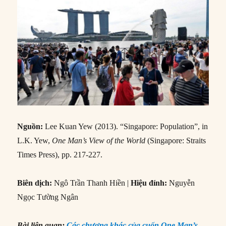
Nguồn:
Lee Kuan Yew (2013). “Singapore: Population”, in
L.K. Yew,
One Man’s View of the World
(Singapore: Straits
Times Press), pp. 217-227.
Biên dịch:
Ngô Trần Thanh Hiền |
Hiệu đính:
Nguyễn
Ngọc Tường Ngân
Bài liên quan:
Các chương khác của cuốn One Man’s