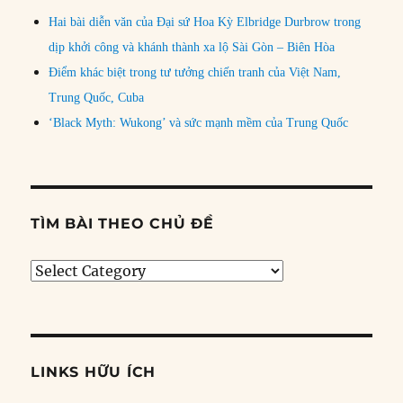
Hai bài diễn văn của Đại sứ Hoa Kỳ Elbridge Durbrow trong
dịp khởi công và khánh thành xa lộ Sài Gòn – Biên Hòa
Điểm khác biệt trong tư tưởng chiến tranh của Việt Nam,
Trung Quốc, Cuba
‘Black Myth: Wukong’ và sức mạnh mềm của Trung Quốc
TÌM BÀI THEO CHỦ ĐỀ
Tìm
bài
theo
chủ
đề
LINKS HỮU ÍCH