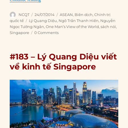
Author
Posted
Categories
NCQT
24/07/2014
ASEAN
,
Biên dịch
,
Chính trị
on
Tags
quốc tế
Lý Quang Diệu
,
Ngô Trần Thanh Hiền
,
Nguyễn
Ngọc Tường Ngân
,
One Man’s View of the World
,
sách nói
,
Singapore
0 Comments
#183 – Lý Quang Diệu viết
về kinh tế Singapore