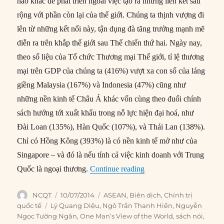
nào khác để phát triển ngoài việc tạo ra những liên kết sâu
rộng với phần còn lại của thế giới. Chúng ta thịnh vượng đi
lên từ những kết nối này, tận dụng đà tăng trưởng mạnh mẽ
diễn ra trên khắp thế giới sau Thế chiến thứ hai. Ngày nay,
theo số liệu của Tổ chức Thương mại Thế giới, tỉ lệ thương
mại trên GDP của chúng ta (416%) vượt xa con số của láng
giềng Malaysia (167%) và Indonesia (47%) cũng như
những nền kinh tế Châu Á khác vốn cùng theo đuổi chính
sách hướng tới xuất khẩu trong nỗ lực hiện đại hoá, như
Đài Loan (135%), Hàn Quốc (107%), và Thái Lan (138%).
Chỉ có Hồng Kông (393%) là có nền kinh tế mở như của
Singapore – và đó là nếu tính cả việc kinh doanh với Trung
“#183 – Lý Quang Diệu v
Quốc là ngoại thương.
Continue reading
Author
Posted
Categories
NCQT
10/07/2014
ASEAN
,
Biên dịch
,
Chính trị
on
Tags
quốc tế
Lý Quang Diệu
,
Ngô Trần Thanh Hiền
,
Nguyễn
Ngọc Tường Ngân
,
One Man’s View of the World
,
sách nói
,