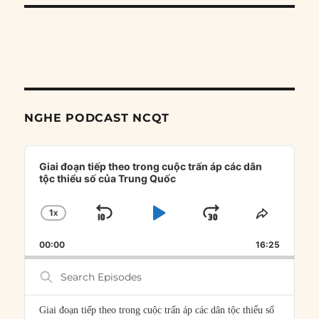
NGHE PODCAST NCQT
Audio
Player
Giai đoạn tiếp theo trong cuộc trấn áp các dân
tộc thiểu số của Trung Quốc
1
X
SKIP
PLAY
JUMP
CHANGE
SHARE
PLAYBACK
THIS
BACKWARD
PAUSE
FORWARD
00:00
RATE
16:25
EPISOD
Search
Episodes
Giai đoạn tiếp theo trong cuộc trấn áp các dân tộc thiểu số