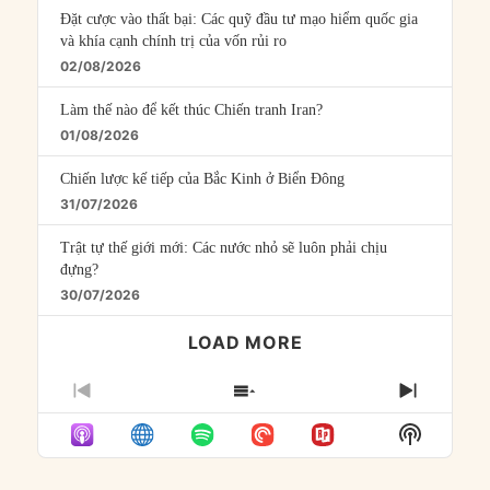
Đặt cược vào thất bại: Các quỹ đầu tư mạo hiểm quốc gia
và khía cạnh chính trị của vốn rủi ro
02/08/2026
Làm thế nào để kết thúc Chiến tranh Iran?
01/08/2026
Chiến lược kế tiếp của Bắc Kinh ở Biển Đông
31/07/2026
Trật tự thế giới mới: Các nước nhỏ sẽ luôn phải chịu
đựng?
30/07/2026
LOAD MORE
PREVIOUS
SHOW
NEXT
EPISODE
EPISODES
EPISO
Show
LIST
Podcast
Informat