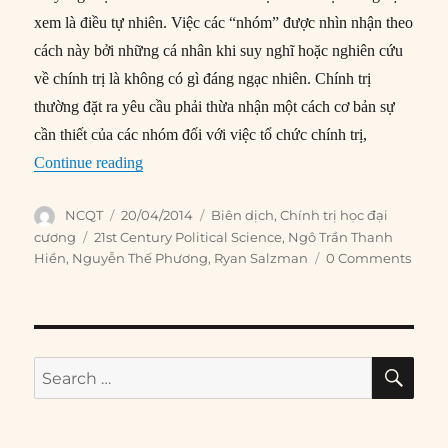
xem là điều tự nhiên. Việc các “nhóm” được nhìn nhận theo
cách này bởi những cá nhân khi suy nghĩ hoặc nghiên cứu
về chính trị là không có gì đáng ngạc nhiên. Chính trị
thường đặt ra yêu cầu phải thừa nhận một cách cơ bản sự
cần thiết của các nhóm đối với việc tổ chức chính trị,
“#148 – Xã hội dân sự là gì?”
Continue reading
Author
Posted
Categories
NCQT
20/04/2014
Biên dịch
,
Chính trị học đại
on
Tags
cương
21st Century Political Science
,
Ngô Trần Thanh
Hiền
,
Nguyễn Thế Phương
,
Ryan Salzman
0 Comments
SE
Search
for: