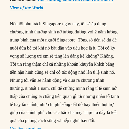
View of the World
Nếu tôi phụ trách Singapore ngày nay, tôi sẽ áp dụng
chương trình thưởng sinh nở tương đương với 2 năm lương
trung bình của một người Singapore. Tổng số tiền sẽ đủ để
nuôi đứa bé tới khi nó bắt đầu vào tiểu học là ít. Tôi có kỳ
vọng số lượng trẻ em sẽ tăng lên đáng kể không? Không.
Tôi tin rằng thậm chí cả những khoản khuyến khích bằng
tiền hậu hĩnh cũng sẽ chỉ có tác động nhỏ lên tỉ lệ sinh nở.
Nhưng tôi vẫn sẽ hành động và đưa ra chương trình
thưởng, ít nhất 1 năm, chỉ để chứng minh rằng tỉ lệ sinh nở
thấp của chúng ta chẳng liên quan gì tới những nhân tố kinh
tế hay tài chính, như chi phí sống đắt đỏ hay thiếu hụt trợ
giúp của chính phủ cho các bậc cha mẹ. Thực ra đây là kết
quả của phong cách sống và nếp nghĩ thay đổi.
“#189 – Lý Quang Diệu viết về vấn đề dân số c
Continue reading