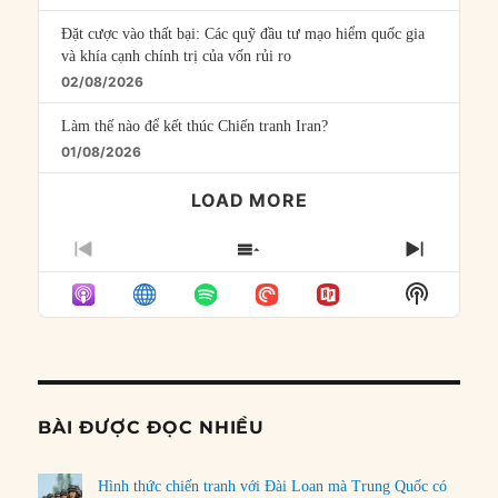
Đặt cược vào thất bại: Các quỹ đầu tư mạo hiểm quốc gia
và khía cạnh chính trị của vốn rủi ro
02/08/2026
Làm thế nào để kết thúc Chiến tranh Iran?
01/08/2026
LOAD MORE
PREVIOUS
SHOW
NEXT
EPISODE
EPISODES
EPISO
Show
LIST
Podcast
Informat
BÀI ĐƯỢC ĐỌC NHIỀU
Hình thức chiến tranh với Đài Loan mà Trung Quốc có