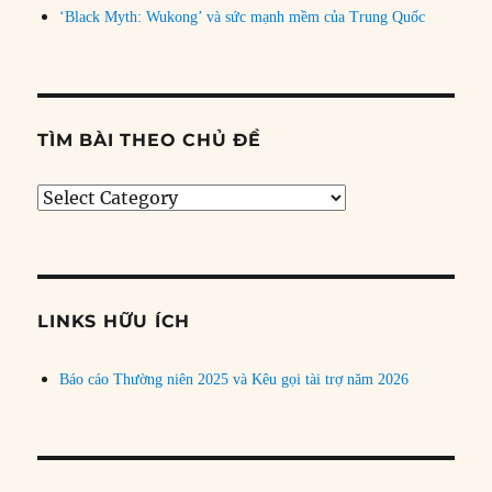
‘Black Myth: Wukong’ và sức mạnh mềm của Trung Quốc
TÌM BÀI THEO CHỦ ĐỀ
Tìm
bài
theo
chủ
đề
LINKS HỮU ÍCH
Báo cáo Thường niên 2025 và Kêu gọi tài trợ năm 2026