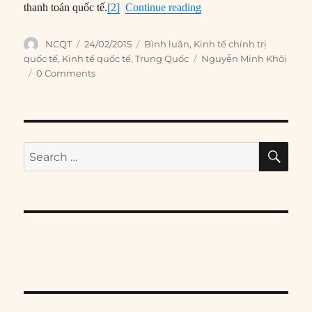
“TQ quốc tế hóa đồng N
thanh toán quốc tế.
[2]
Continue reading
Author
Posted
Categories
NCQT
24/02/2015
Bình luận
,
Kinh tế chính trị
on
Tags
quốc tế
,
Kinh tế quốc tế
,
Trung Quốc
Nguyễn Minh Khôi
0 Comments
SE
Search
for: