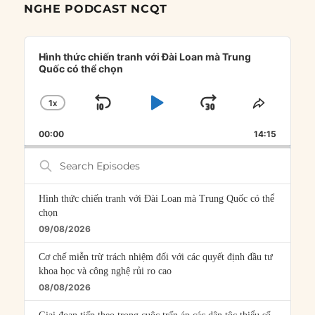
NGHE PODCAST NCQT
Audio
Player
Hình thức chiến tranh với Đài Loan mà Trung
Quốc có thể chọn
1
X
SKIP
PLAY
JUMP
CHANGE
SHARE
PLAYBACK
THIS
BACKWARD
PAUSE
FORWARD
00:00
RATE
14:15
EPISOD
Search
Episodes
Hình thức chiến tranh với Đài Loan mà Trung Quốc có thể
chọn
09/08/2026
Cơ chế miễn trừ trách nhiệm đối với các quyết định đầu tư
khoa học và công nghệ rủi ro cao
08/08/2026