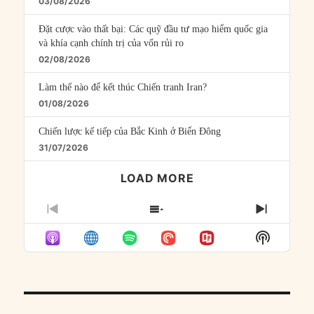
03/08/2026
Đặt cược vào thất bại: Các quỹ đầu tư mạo hiểm quốc gia
và khía cạnh chính trị của vốn rủi ro
02/08/2026
Làm thế nào để kết thúc Chiến tranh Iran?
01/08/2026
Chiến lược kế tiếp của Bắc Kinh ở Biển Đông
31/07/2026
LOAD MORE
PREVIOUS
SHOW
NEXT
EPISODE
EPISODES
EPISO
Show
LIST
Podcast
Informat