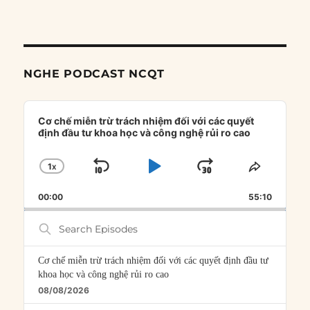
NGHE PODCAST NCQT
Audio
Player
Cơ chế miễn trừ trách nhiệm đối với các quyết
định đầu tư khoa học và công nghệ rủi ro cao
1
X
SKIP
PLAY
JUMP
CHANGE
SHARE
PLAYBACK
THIS
BACKWARD
PAUSE
FORWARD
00:00
RATE
55:10
EPISOD
Search
Episodes
Cơ chế miễn trừ trách nhiệm đối với các quyết định đầu tư
khoa học và công nghệ rủi ro cao
08/08/2026