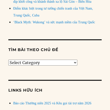
dịp khởi công và khánh thành xa lộ Sài Gòn – Biên Hòa
Điểm khác biệt trong tư tưởng chiến tranh của Việt Nam,
Trung Quốc, Cuba
‘Black Myth: Wukong’ và sức mạnh mềm của Trung Quốc
TÌM BÀI THEO CHỦ ĐỀ
Tìm
bài
theo
chủ
đề
LINKS HỮU ÍCH
Báo cáo Thường niên 2025 và Kêu gọi tài trợ năm 2026