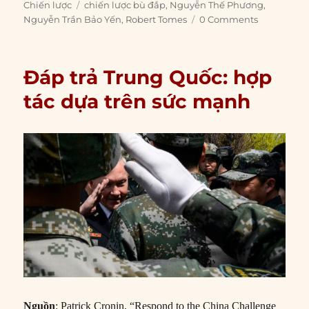
on
Tags
Chiến lược
chiến lược bù đắp
,
Nguyễn Thế Phương
,
Nguyễn Trần Bảo Yến
,
Robert Tomes
0 Comments
Đáp trả Trung Quốc: hợp
tác dựa trên sức mạnh
Nguồn
: Patrick Cronin, “Respond to the China Challenge