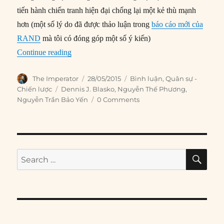
tiến hành chiến tranh hiện đại chống lại một kẻ thù mạnh
hơn (một số lý do đã được thảo luận trong
báo cáo mới của
RAND
mà tôi có đóng góp một số ý kiến)
“10 lý do khiến Trung Quốc gặp khó khăn trong 
Continue reading
Author
Posted
Categories
The Imperator
28/05/2015
Bình luận
,
Quân sự -
on
Tags
Chiến lược
Dennis J. Blasko
,
Nguyễn Thế Phương
,
Nguyễn Trần Bảo Yến
0 Comments
SE
Search
for: