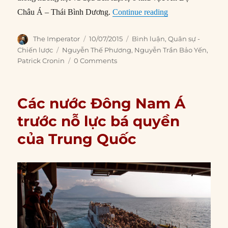
“Đáp trả Trung Qu
Châu Á – Thái Bình Dương.
Continue reading
Author
Posted
Categories
The Imperator
10/07/2015
Bình luận
,
Quân sự -
on
Tags
Chiến lược
Nguyễn Thế Phương
,
Nguyễn Trần Bảo Yến
,
Patrick Cronin
0 Comments
Các nước Đông Nam Á
trước nỗ lực bá quyền
của Trung Quốc