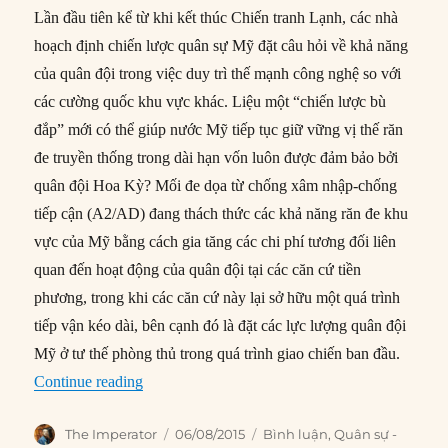
Lần đầu tiên kể từ khi kết thúc Chiến tranh Lạnh, các nhà
hoạch định chiến lược quân sự Mỹ đặt câu hỏi về khả năng
của quân đội trong việc duy trì thế mạnh công nghệ so với
các cường quốc khu vực khác. Liệu một “chiến lược bù
đắp” mới có thể giúp nước Mỹ tiếp tục giữ vững vị thế răn
đe truyền thống trong dài hạn vốn luôn được đảm bảo bởi
quân đội Hoa Kỳ? Mối đe dọa từ chống xâm nhập-chống
tiếp cận (A2/AD) đang thách thức các khả năng răn đe khu
vực của Mỹ bằng cách gia tăng các chi phí tương đối liên
quan đến hoạt động của quân đội tại các căn cứ tiền
phương, trong khi các căn cứ này lại sở hữu một quá trình
tiếp vận kéo dài, bên cạnh đó là đặt các lực lượng quân đội
Mỹ ở tư thế phòng thủ trong quá trình giao chiến ban đầu.
“Thời gian và không gian trong chiến lược bù đ
Continue reading
Author
Posted
Categories
The Imperator
06/08/2015
Bình luận
,
Quân sự -