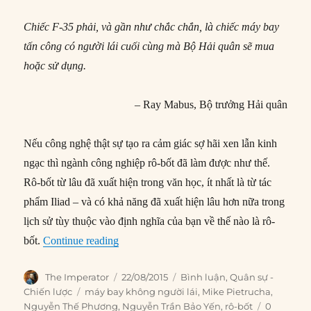
Chiếc F-35 phải, và gần như chắc chắn, là chiếc máy bay
tấn công có người lái cuối cùng mà Bộ Hải quân sẽ mua
hoặc sử dụng.
– Ray Mabus, Bộ trưởng Hải quân
Nếu công nghệ thật sự tạo ra cảm giác sợ hãi xen lẫn kinh
ngạc thì ngành công nghiệp rô-bốt đã làm được như thế.
Rô-bốt từ lâu đã xuất hiện trong văn học, ít nhất là từ tác
phẩm Iliad – và có khả năng đã xuất hiện lâu hơn nữa trong
lịch sử tùy thuộc vào định nghĩa của bạn về thế nào là rô-
“Tại sao các thế hệ máy bay chiến đấu tiếp 
bốt.
Continue reading
Author
Posted
Categories
The Imperator
22/08/2015
Bình luận
,
Quân sự -
on
Tags
Chiến lược
máy bay không người lái
,
Mike Pietrucha
,
Nguyễn Thế Phương
,
Nguyễn Trần Bảo Yến
,
rô-bốt
0