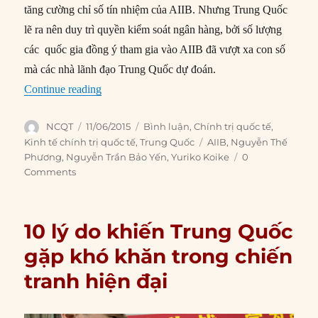
tăng cường chỉ số tín nhiệm của AIIB. Nhưng Trung Quốc
lẽ ra nên duy trì quyền kiểm soát ngân hàng, bởi số lượng
các quốc gia đồng ý tham gia vào AIIB đã vượt xa con số
mà các nhà lãnh đạo Trung Quốc dự đoán.
“AIIB và chiến lược của Trung Quốc”
Continue reading
Author
Posted
Categories
NCQT
11/06/2015
Bình luận
,
Chính trị quốc tế
,
on
Tags
Kinh tế chính trị quốc tế
,
Trung Quốc
AIIB
,
Nguyễn Thế
Phương
,
Nguyễn Trần Bảo Yến
,
Yuriko Koike
0
Comments
10 lý do khiến Trung Quốc
gặp khó khăn trong chiến
tranh hiện đại