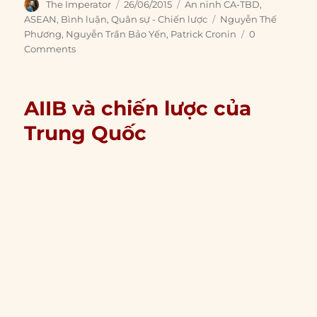
Author
Posted
Categories
The Imperator
26/06/2015
An ninh CA-TBD
,
on
Tags
ASEAN
,
Bình luận
,
Quân sự - Chiến lược
Nguyễn Thế
Phương
,
Nguyễn Trần Bảo Yến
,
Patrick Cronin
0
Comments
AIIB và chiến lược của
Trung Quốc