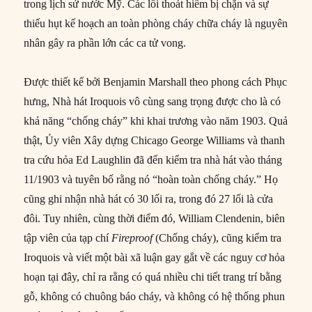
trong lịch sử nước Mỹ. Các lối thoát hiểm bị chặn và sự
thiếu hụt kế hoạch an toàn phòng cháy chữa cháy là nguyên
nhân gây ra phần lớn các ca tử vong.
Được thiết kế bởi Benjamin Marshall theo phong cách Phục
hưng, Nhà hát Iroquois vô cùng sang trọng được cho là có
khả năng “chống cháy” khi khai trương vào năm 1903. Quả
thật, Ủy viên Xây dựng Chicago George Williams và thanh
tra cứu hỏa Ed Laughlin đã đến kiểm tra nhà hát vào tháng
11/1903 và tuyên bố rằng nó “hoàn toàn chống cháy.” Họ
cũng ghi nhận nhà hát có 30 lối ra, trong đó 27 lối là cửa
đôi. Tuy nhiên, cùng thời điểm đó, William Clendenin, biên
tập viên của tạp chí
Fireproof
(Chống cháy), cũng kiểm tra
Iroquois và viết một bài xã luận gay gắt về các nguy cơ hỏa
hoạn tại đây, chỉ ra rằng có quá nhiều chi tiết trang trí bằng
gỗ, không có chuông báo cháy, và không có hệ thống phun