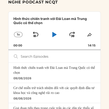
NGHE PODCAST NCQT
Audio
Player
Hình thức chiến tranh với Đài Loan mà Trung
Quốc có thể chọn
1
X
SKIP
PLAY
JUMP
CHANGE
SHARE
PLAYBACK
THIS
BACKWARD
PAUSE
FORWARD
00:00
RATE
14:15
EPISOD
Search
Episodes
Hình thức chiến tranh với Đài Loan mà Trung Quốc có thể
chọn
09/08/2026
Cơ chế miễn trừ trách nhiệm đối với các quyết định đầu tư
khoa học và công nghệ rủi ro cao
08/08/2026
Giai đoạn tiếp theo trong cuộc trấn áp các dân tộc thiểu số