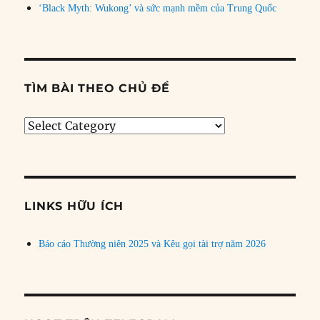
‘Black Myth: Wukong’ và sức mạnh mềm của Trung Quốc
TÌM BÀI THEO CHỦ ĐỀ
Tìm
bài
theo
chủ
đề
LINKS HỮU ÍCH
Báo cáo Thường niên 2025 và Kêu gọi tài trợ năm 2026