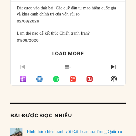
Đặt cược vào thất bại: Các quỹ đầu tư mạo hiểm quốc gia
và khía cạnh chính trị của vốn rủi ro
02/08/2026
Làm thế nào để kết thúc Chiến tranh Iran?
01/08/2026
LOAD MORE
PREVIOUS
SHOW
NEXT
EPISODE
EPISODES
EPISO
Show
LIST
Podcast
Informat
BÀI ĐƯỢC ĐỌC NHIỀU
Hình thức chiến tranh với Đài Loan mà Trung Quốc có