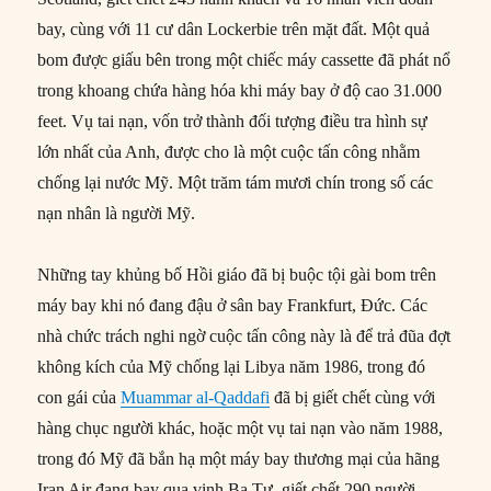
bay, cùng với 11 cư dân Lockerbie trên mặt đất. Một quả
bom được giấu bên trong một chiếc máy cassette đã phát nổ
trong khoang chứa hàng hóa khi máy bay ở độ cao 31.000
feet. Vụ tai nạn, vốn trở thành đối tượng điều tra hình sự
lớn nhất của Anh, được cho là một cuộc tấn công nhằm
chống lại nước Mỹ. Một trăm tám mươi chín trong số các
nạn nhân là người Mỹ.
Những tay khủng bố Hồi giáo đã bị buộc tội gài bom trên
máy bay khi nó đang đậu ở sân bay Frankfurt, Đức. Các
nhà chức trách nghi ngờ cuộc tấn công này là để trả đũa đợt
không kích của Mỹ chống lại Libya năm 1986, trong đó
con gái của
Muammar al-Qaddafi
đã bị giết chết cùng với
hàng chục người khác, hoặc một vụ tai nạn vào năm 1988,
trong đó Mỹ đã bắn hạ một máy bay thương mại của hãng
Iran Air đang bay qua vịnh Ba Tư, giết chết 290 người.