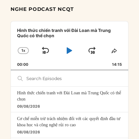
NGHE PODCAST NCQT
Audio
Player
Hình thức chiến tranh với Đài Loan mà Trung
Quốc có thể chọn
1
X
SKIP
PLAY
JUMP
CHANGE
SHARE
PLAYBACK
THIS
BACKWARD
PAUSE
FORWARD
00:00
RATE
14:15
EPISOD
Search
Episodes
Hình thức chiến tranh với Đài Loan mà Trung Quốc có thể
chọn
09/08/2026
Cơ chế miễn trừ trách nhiệm đối với các quyết định đầu tư
khoa học và công nghệ rủi ro cao
08/08/2026