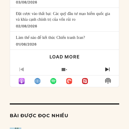
03/08/2026
Đặt cược vào thất bại: Các quỹ đầu tư mạo hiểm quốc gia
và khía cạnh chính trị của vốn rủi ro
02/08/2026
Làm thế nào để kết thúc Chiến tranh Iran?
01/08/2026
LOAD MORE
PREVIOUS
SHOW
NEXT
EPISODE
EPISODES
EPISO
Show
LIST
Podcast
Informat
BÀI ĐƯỢC ĐỌC NHIỀU