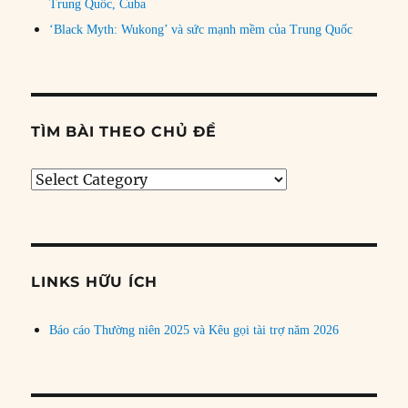
Trung Quốc, Cuba
‘Black Myth: Wukong’ và sức mạnh mềm của Trung Quốc
TÌM BÀI THEO CHỦ ĐỀ
Tìm
bài
theo
chủ
đề
LINKS HỮU ÍCH
Báo cáo Thường niên 2025 và Kêu gọi tài trợ năm 2026