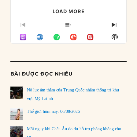
LOAD MORE
PREVIOUS
SHOW
NEXT
EPISODE
EPISODES
EPISO
Show
LIST
Podcast
Informat
BÀI ĐƯỢC ĐỌC NHIỀU
Nỗ lực âm thầm của Trung Quốc nhằm thống trị khu
vực Mỹ Latinh
Thế giới hôm nay: 06/08/2026
Mối nguy khi Châu Âu do dự hỗ trợ phòng không cho