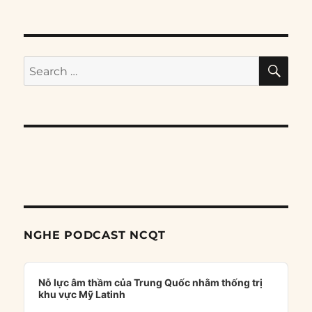
SE
Search
for:
NGHE PODCAST NCQT
Audio
Player
Nỗ lực âm thầm của Trung Quốc nhằm thống trị
khu vực Mỹ Latinh