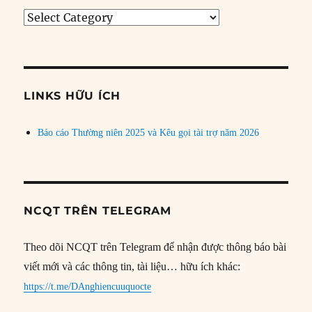
Tìm
bài
theo
chủ
đề
LINKS HỮU ÍCH
Báo cáo Thường niên 2025 và Kêu gọi tài trợ năm 2026
NCQT TRÊN TELEGRAM
Theo dõi NCQT trên Telegram để nhận được thông báo bài
viết mới và các thông tin, tài liệu… hữu ích khác:
https://t.me/DAnghiencuuquocte