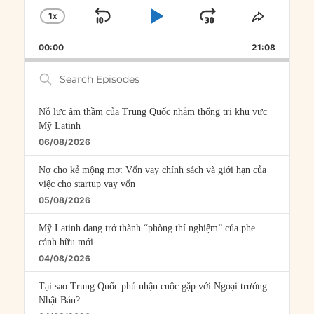
1
X
SKIP
PLAY
JUMP
CHANGE
SHARE
PLAYBACK
THIS
BACKWARD
PAUSE
FORWARD
00:00
RATE
21:08
EPISOD
Search
Episodes
Nỗ lực âm thầm của Trung Quốc nhằm thống trị khu vực
Mỹ Latinh
06/08/2026
Nợ cho kẻ mộng mơ: Vốn vay chính sách và giới hạn của
việc cho startup vay vốn
05/08/2026
Mỹ Latinh đang trở thành “phòng thí nghiệm” của phe
cánh hữu mới
04/08/2026
Tại sao Trung Quốc phủ nhận cuộc gặp với Ngoại trưởng
Nhật Bản?