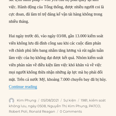
việc. Hành động của Tổng thống, được nhiều người coi là
cực đoan, đã làm trì trệ đáng kể vận tải hàng không trong
nhiều tháng.
Hai ngày trước đó, vào ngày 03/08, gần 13.000 kiểm soát
viên không lưu đã đình công sau khi các cuộc đàm phán
với chính phủ liên bang nhằm tăng lương và rút ngắn tuần
làm việc của họ không đạt được kết quả. Nhóm kiểm soát
viên phàn nàn về điều kiện làm việc khó khăn và về việc
mọi người không thừa nhận những áp lực mà họ phải đối
mặt. Trên cả nước Mỹ, khoảng 7.000 chuyến bay đã bị hủy.
“05/08/1981: Ronald Reagan sa thải 11.359 kiể
Continue reading
Author
Posted
Categories
Tags
Kim Phụng
05/08/2021
Sự kiện
1981
,
kiểm soát
on
không lưu
,
ngày 0508
,
Nguyễn Thị Kim Phụng
,
PATCO
,
Robert Poli
,
Ronald Reagan
0 Comments