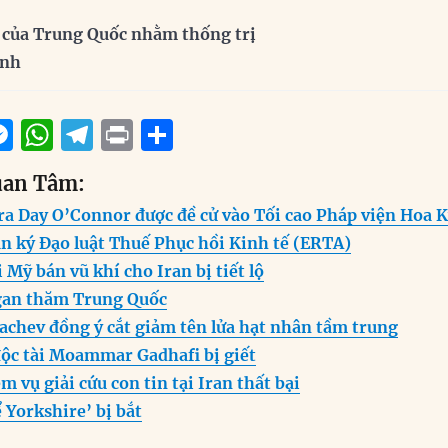
 của Trung Quốc nhằm thống trị
inh
M
W
T
P
S
m
e
h
el
ri
h
uan Tâm:
i
ss
at
e
n
a
ra Day O’Connor được đề cử vào Tối cao Pháp viện Hoa 
e
s
g
t
re
n ký Đạo luật Thuế Phục hồi Kinh tế (ERTA)
n
A
r
Mỹ bán vũ khí cho Iran bị tiết lộ
g
p
a
gan thăm Trung Quốc
er
p
m
achev đồng ý cắt giảm tên lửa hạt nhân tầm trung
độc tài Moammar Gadhafi bị giết
 vụ giải cứu con tin tại Iran thất bại
 Yorkshire’ bị bắt