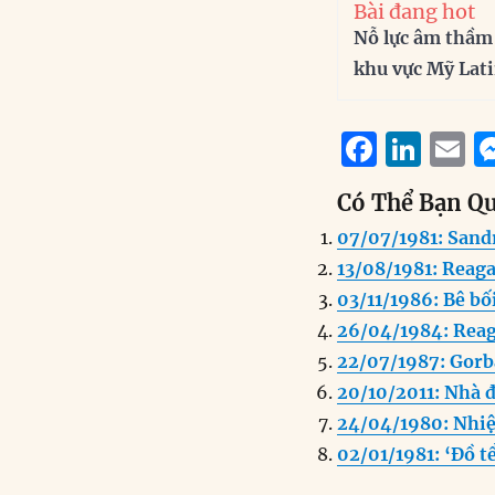
Bài đang hot
Nỗ lực âm thầm
khu vực Mỹ Lat
F
Li
E
a
n
Có Thể Bạn Q
c
k
a
07/07/1981: Sand
e
e
l
13/08/1981: Reaga
b
d
03/11/1986: Bê bối 
o
I
26/04/1984: Rea
o
n
22/07/1987: Gorb
k
20/10/2011: Nhà 
24/04/1980: Nhiệm
02/01/1981: ‘Đồ tể