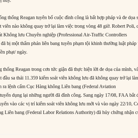
ị hủy.
ng thống Reagan tuyên bố cuộc đình công là bất hợp pháp và đe dọa 
át viên nào không quay trở lại làm việc trong vòng 48 giờ. Robert Poli, 
át Không lưu Chuyên nghiệp (Professional Air-Traffic Controllers
đã bị một thẩm phán liên bang tuyên phạm tội khinh thường luật pháp
ền phạt/ ngày.
 thống Reagan trong cơn tức giận đã thực hiện lời đe dọa của mình, v
t đầu sa thải 11.359 kiểm soát viên không lưu đã không quay trở lại là
òn ra lệnh cấm Cục Hàng không Liên bang (Federal Aviation
tuyển dụng lại những người đã đình công. Sang ngày 17/08, FAA bắt 
uyển vào các vị trí kiểm soát viên không lưu mới và vào ngày 22/10, C
 Liên bang (Federal Labor Relations Authority) đã hủy chứng nhận c