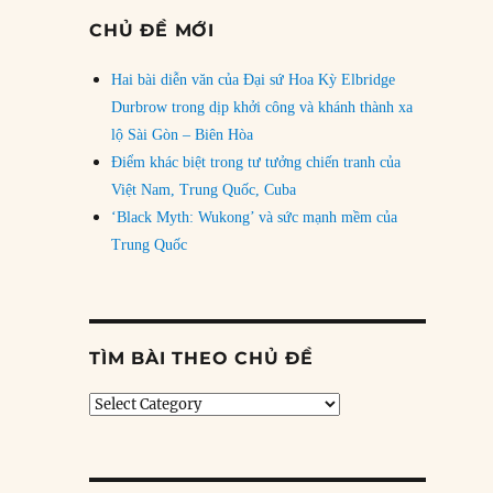
CHỦ ĐỀ MỚI
Hai bài diễn văn của Đại sứ Hoa Kỳ Elbridge
Durbrow trong dịp khởi công và khánh thành xa
lộ Sài Gòn – Biên Hòa
Điểm khác biệt trong tư tưởng chiến tranh của
Việt Nam, Trung Quốc, Cuba
‘Black Myth: Wukong’ và sức mạnh mềm của
Trung Quốc
TÌM BÀI THEO CHỦ ĐỀ
Tìm
bài
theo
chủ