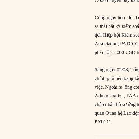
7.000 chuyến bay đã b
Cùng ngày hôm đó, Tổ
sa thải bất kỳ kiểm so
tịch Hiệp hội Kiểm so
Association, PATCO), 
phải nộp 1.000 USD ti
Sang ngày 05/08, Tổng
chính phủ liên bang bắ
việc. Ngoài ra, ông c
Administration, FAA) 
chấp nhận hồ sơ ứng t
quan Quan hệ Lao động
PATCO.