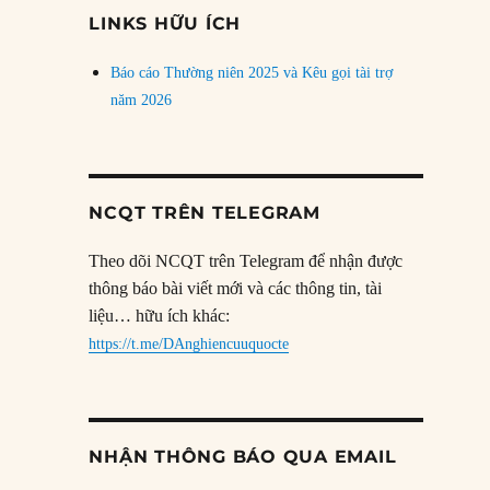
đề
LINKS HỮU ÍCH
Báo cáo Thường niên 2025 và Kêu gọi tài trợ
năm 2026
NCQT TRÊN TELEGRAM
Theo dõi NCQT trên Telegram để nhận được
thông báo bài viết mới và các thông tin, tài
liệu… hữu ích khác:
https://t.me/DAnghiencuuquocte
NHẬN THÔNG BÁO QUA EMAIL