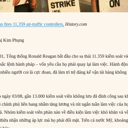
fires 11,359 air-traffic controllers,
History.com
ị Kim Phụng
, Tổng thống Ronald Reagan bắt đầu cho sa thải 11.359 kiểm soát vi
sắc lệnh hành pháp – vốn yêu cầu họ phải quay lại làm việc. Hành độ
hiều người coi là cực đoan, đã làm trì trệ đáng kể vận tải hàng không
o ngày 03/08, gần 13.000 kiểm soát viên không lưu đã đình công sau k
 chính phủ liên bang nhằm tăng lương và rút ngắn tuần làm việc của h
ả. Nhóm kiểm soát viên phàn nàn về điều kiện làm việc khó khăn và v
 thừa nhận những áp lực mà họ phải đối mặt. Trên cả nước Mỹ, khoản