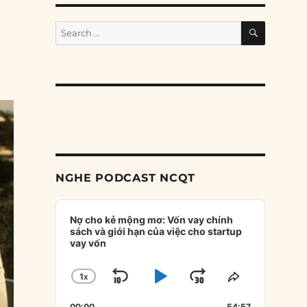
SEARCH
Search
for:
NGHE PODCAST NCQT
Audio
Player
Nợ cho kẻ mộng mơ: Vốn vay chính
sách và giới hạn của việc cho startup
vay vốn
1
X
SKIP
PLAY
JUMP
CHANGE
SHARE
PLAYBACK
THIS
BACKWARD
PAUSE
FORWARD
00:00
54:57