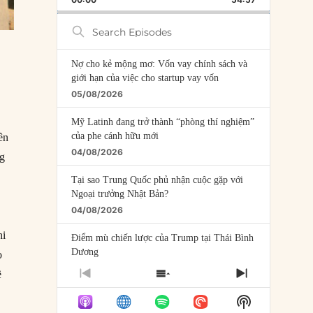
RATE
EPISODE
Search
Episodes
Nợ cho kẻ mộng mơ: Vốn vay chính sách và
giới hạn của việc cho startup vay vốn
05/08/2026
Mỹ Latinh đang trở thành “phòng thí nghiệm”
của phe cánh hữu mới
ên
04/08/2026
ng
Tại sao Trung Quốc phủ nhận cuộc gặp với
Ngoại trưởng Nhật Bản?
04/08/2026
hi
Điểm mù chiến lược của Trump tại Thái Bình
Dương
ọ
03/08/2026
ề
PREVIOUS
SHOW
NEXT
EPISODE
EPISODES
EPISODE
g
Đặt cược vào thất bại: Các quỹ đầu tư mạo
Show
LIST
hiểm quốc gia và khía cạnh chính trị của vốn