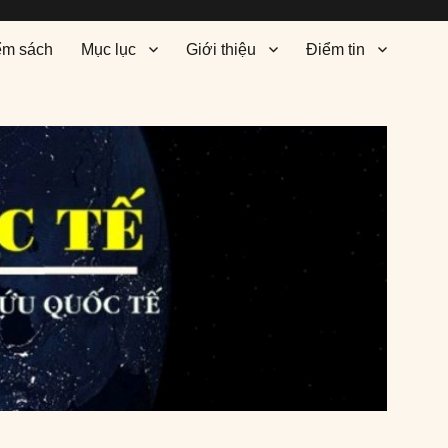
ểm sách
Mục lục
Giới thiệu
Điểm tin