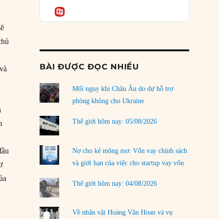
Podcast
rủi ro
Informatio
02/08/2026
sẽ
Làm thế nào để kết thúc Chiến tranh Iran?
chủ
01/08/2026
BÀI ĐƯỢC ĐỌC NHIỀU
 và
Chiến lược kế tiếp của Bắc Kinh ở Biển Đông
31/07/2026
Mối nguy khi Châu Âu do dự hỗ trợ
Trật tự thế giới mới: Các nước nhỏ sẽ luôn
phòng không cho Ukraine
à
phải chịu đựng?
30/07/2026
Thế giới hôm nay: 05/08/2026
m
Tập tìm cách chôn vùi bê bối chấn động vòng
đầu
tròn thân cận của mình
Nợ cho kẻ mộng mơ: Vốn vay chính sách
29/07/2026
và giới hạn của việc cho startup vay vốn
ơ
ủa
Chiến dịch ‘siêu cường drone’ có giúp
Thế giới hôm nay: 04/08/2026
Ukraine xoay chuyển cục diện chiến trường?
29/07/2026
Về nhân vật Hoàng Văn Hoan và vụ