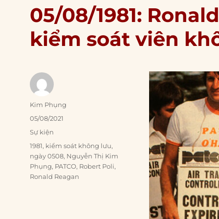
05/08/1981: Ronald
kiểm soát viên kh
Author
Kim Phụng
Posted
05/08/2021
on
Categories
Sự kiện
Tags
1981
,
kiểm soát không lưu
,
ngày 0508
,
Nguyễn Thị Kim
Phụng
,
PATCO
,
Robert Poli
,
Ronald Reagan