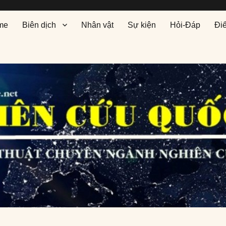
me
Biên dịch
Nhân vật
Sự kiện
Hỏi-Đáp
Đi