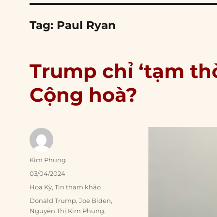
Tag:
Paul Ryan
Trump chỉ ‘tạm th
Cộng hoà?
Author
Kim Phụng
Posted
03/04/2024
on
Categories
Hoa Kỳ
,
Tin tham khảo
Tags
Donald Trump
,
Joe Biden
,
Nguyễn Thị Kim Phụng
,