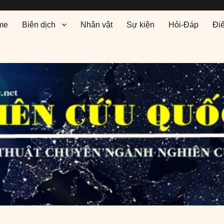
me
Biên dịch
Nhân vật
Sự kiện
Hỏi-Đáp
Đi