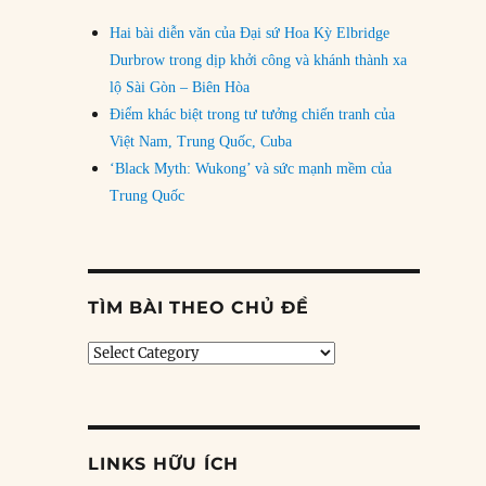
Hai bài diễn văn của Đại sứ Hoa Kỳ Elbridge
Durbrow trong dịp khởi công và khánh thành xa
lộ Sài Gòn – Biên Hòa
Điểm khác biệt trong tư tưởng chiến tranh của
Việt Nam, Trung Quốc, Cuba
‘Black Myth: Wukong’ và sức mạnh mềm của
Trung Quốc
TÌM BÀI THEO CHỦ ĐỀ
Tìm
bài
theo
chủ
đề
LINKS HỮU ÍCH