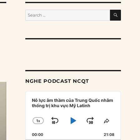
SEARCH
Search
for:
NGHE PODCAST NCQT
Audio
Player
Nỗ lực âm thầm của Trung Quốc nhằm
thống trị khu vực Mỹ Latinh
1
X
SKIP
PLAY
JUMP
CHANGE
SHARE
PLAYBACK
THIS
BACKWARD
PAUSE
FORWARD
00:00
RATE
21:08
EPISODE