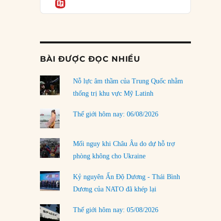
Informatio
t Đảng Cộng hoà?”
03/08/2026
Đặt cược vào thất bại: Các quỹ đầu tư mạo
hiểm quốc gia và khía cạnh chính trị của vốn
rủi ro
02/08/2026
BÀI ĐƯỢC ĐỌC NHIỀU
Làm thế nào để kết thúc Chiến tranh Iran?
Nỗ lực âm thầm của Trung Quốc nhằm
01/08/2026
thống trị khu vực Mỹ Latinh
Chiến lược kế tiếp của Bắc Kinh ở Biển Đông
31/07/2026
Thế giới hôm nay: 06/08/2026
Trật tự thế giới mới: Các nước nhỏ sẽ luôn
phải chịu đựng?
Mối nguy khi Châu Âu do dự hỗ trợ
30/07/2026
phòng không cho Ukraine
Tập tìm cách chôn vùi bê bối chấn động vòng
Kỷ nguyên Ấn Độ Dương - Thái Bình
tròn thân cận của mình
Dương của NATO đã khép lại
29/07/2026
Thế giới hôm nay: 05/08/2026
LOAD MORE