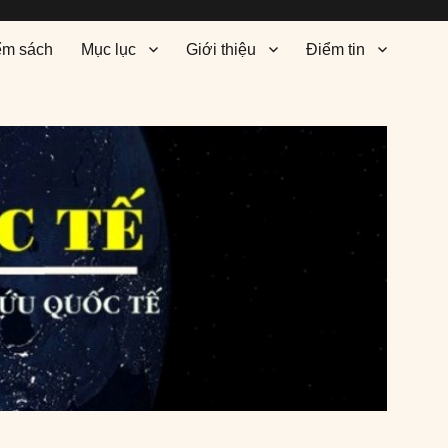
ểm sách
Mục lục
Giới thiệu
Điểm tin