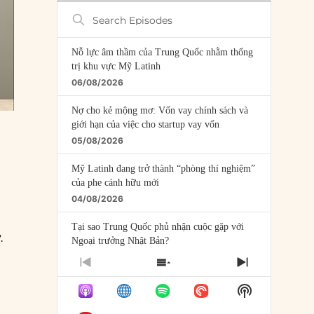
Search
Episodes
Nỗ lực âm thầm của Trung Quốc nhằm thống
trị khu vực Mỹ Latinh
06/08/2026
Nợ cho kẻ mộng mơ: Vốn vay chính sách và
giới hạn của việc cho startup vay vốn
05/08/2026
Mỹ Latinh đang trở thành “phòng thí nghiệm”
của phe cánh hữu mới
04/08/2026
Tại sao Trung Quốc phủ nhận cuộc gặp với
.
Ngoại trưởng Nhật Bản?
04/08/2026
PREVIOUS
SHOW
NEXT
EPISODE
EPISODES
EPISODE
Điểm mù chiến lược của Trump tại Thái Bình
Show
LIST
Dương
Podcast