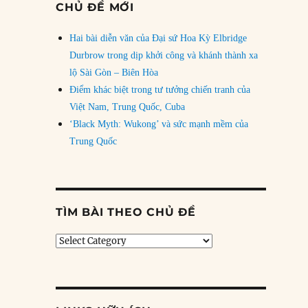
CHỦ ĐỀ MỚI
Hai bài diễn văn của Đại sứ Hoa Kỳ Elbridge
Durbrow trong dịp khởi công và khánh thành xa
lộ Sài Gòn – Biên Hòa
Điểm khác biệt trong tư tưởng chiến tranh của
Việt Nam, Trung Quốc, Cuba
‘Black Myth: Wukong’ và sức mạnh mềm của
Trung Quốc
TÌM BÀI THEO CHỦ ĐỀ
Tìm
bài
theo
chủ
đề