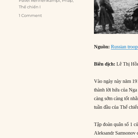
Pavel Rennenkampf
,
Pháp
,
Thế chiến I
1 Comment
Nguồn:
Russian troop
Biên dịch:
Lê Thị Hồ
Vào ngày này năm 191
thành lời hứa của Nga
càng sớm càng tốt nh
tuần đầu của Thế chiến
Tập đoàn quân số 1 c
Aleksandr Samsonov dẫ