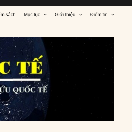
ểm sách
Mục lục
Giới thiệu
Điểm tin