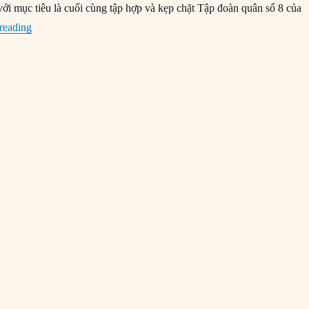
với mục tiêu là cuối cùng tập hợp và kẹp chặt Tập đoàn quân số 8 của
“17/08/1918: Quân Nga tiến vào Đông Phổ”
reading