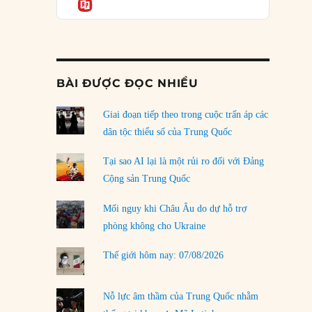
Informatio
04/08/2026
Điểm mù chiến lược của Trump tại Thái Bình
Dương
03/08/2026
BÀI ĐƯỢC ĐỌC NHIỀU
Đặt cược vào thất bại: Các quỹ đầu tư mạo
hiểm quốc gia và khía cạnh chính trị của vốn
rủi ro
Giai đoạn tiếp theo trong cuộc trấn áp các
02/08/2026
dân tộc thiểu số của Trung Quốc
Làm thế nào để kết thúc Chiến tranh Iran?
Tại sao AI lại là một rủi ro đối với Đảng
01/08/2026
Cộng sản Trung Quốc
Chiến lược kế tiếp của Bắc Kinh ở Biển Đông
Mối nguy khi Châu Âu do dự hỗ trợ
31/07/2026
phòng không cho Ukraine
Trật tự thế giới mới: Các nước nhỏ sẽ luôn
Thế giới hôm nay: 07/08/2026
phải chịu đựng?
30/07/2026
Nỗ lực âm thầm của Trung Quốc nhằm
LOAD MORE