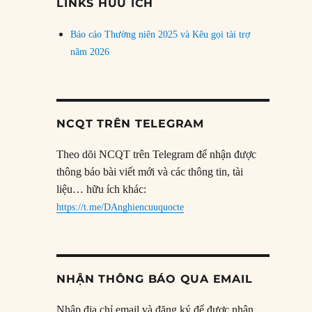
LINKS HỮU ÍCH
Báo cáo Thường niên 2025 và Kêu gọi tài trợ
năm 2026
NCQT TRÊN TELEGRAM
Theo dõi NCQT trên Telegram để nhận được
thông báo bài viết mới và các thông tin, tài
liệu… hữu ích khác:
https://t.me/DAnghiencuuquocte
NHẬN THÔNG BÁO QUA EMAIL
Nhập địa chỉ email và đăng ký để được nhận