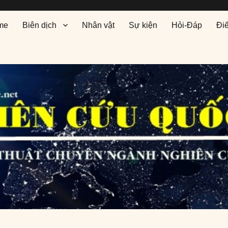
me
Biên dịch
Nhân vật
Sự kiện
Hỏi-Đáp
Đi