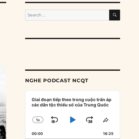
SEARCH
Search
for:
ổ
NGHE PODCAST NCQT
Audio
Player
Giai đoạn tiếp theo trong cuộc trấn áp
các dân tộc thiểu số của Trung Quốc
1
X
SKIP
PLAY
JUMP
CHANGE
SHARE
PLAYBACK
THIS
BACKWARD
PAUSE
FORWARD
00:00
RATE
16:25
EPISODE