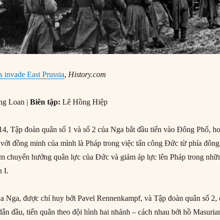
s invade East Prussia
,
History.com
ng Loan |
Biên tập:
Lê Hồng Hiệp
4, Tập đoàn quân số 1 và số 2 của Nga bắt đầu tiến vào Đông Phổ, h
 với đồng minh của mình là Pháp trong việc tấn công Đức từ phía đông
ằm chuyển hướng quân lực của Đức và giảm áp lực lên Pháp trong nhữ
 I.
ủa Nga, được chỉ huy bởi Pavel Rennenkampf, và Tập đoàn quân số 2,
n đầu, tiến quân theo đội hình hai nhánh – cách nhau bởi hồ Masuria