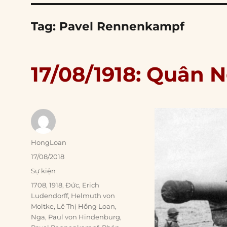
Tag:
Pavel Rennenkampf
17/08/1918: Quân 
Author
HongLoan
Posted
17/08/2018
on
Categories
Sự kiện
Tags
1708
,
1918
,
Đức
,
Erich
Ludendorff
,
Helmuth von
Moltke
,
Lê Thị Hồng Loan
,
Nga
,
Paul von Hindenburg
,