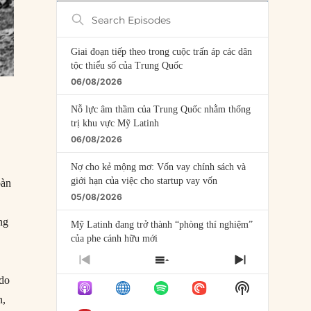
Search
Episodes
Giai đoạn tiếp theo trong cuộc trấn áp các dân
tộc thiểu số của Trung Quốc
06/08/2026
Nỗ lực âm thầm của Trung Quốc nhằm thống
trị khu vực Mỹ Latinh
06/08/2026
Nợ cho kẻ mộng mơ: Vốn vay chính sách và
giới hạn của việc cho startup vay vốn
oàn
05/08/2026
ng
Mỹ Latinh đang trở thành “phòng thí nghiệm”
của phe cánh hữu mới
04/08/2026
PREVIOUS
SHOW
NEXT
EPISODE
EPISODES
EPISODE
 do
Tại sao Trung Quốc phủ nhận cuộc gặp với
Show
LIST
Ngoại trưởng Nhật Bản?
Podcast
n,