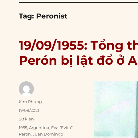
Tag:
Peronist
19/09/1955: Tổng
Perón bị lật đổ ở 
Author
Kim Phụng
Posted
19/09/2021
on
Categories
Sự kiện
Tags
1955
,
Argentina
,
Eva “Evita”
Perón
,
Juan Domingo