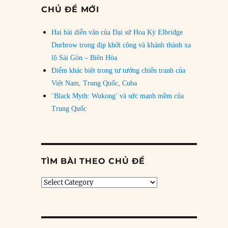
CHỦ ĐỀ MỚI
Hai bài diễn văn của Đại sứ Hoa Kỳ Elbridge
Durbrow trong dịp khởi công và khánh thành xa
lộ Sài Gòn – Biên Hòa
Điểm khác biệt trong tư tưởng chiến tranh của
Việt Nam, Trung Quốc, Cuba
‘Black Myth: Wukong’ và sức mạnh mềm của
Trung Quốc
TÌM BÀI THEO CHỦ ĐỀ
Tìm
bài
theo
chủ
đề