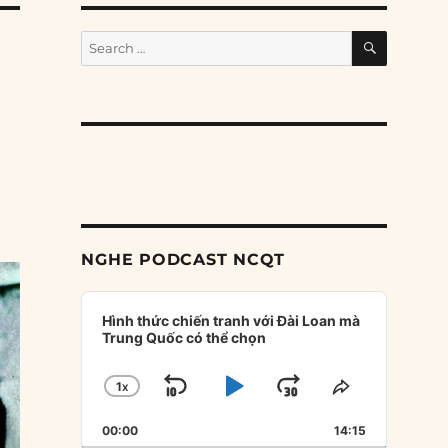
SEARCH
Search
for:
NGHE PODCAST NCQT
Audio
Player
Hình thức chiến tranh với Đài Loan mà
Trung Quốc có thể chọn
1
X
SKIP
PLAY
JUMP
CHANGE
SHARE
PLAYBACK
THIS
BACKWARD
PAUSE
FORWARD
00:00
RATE
14:15
EPISODE