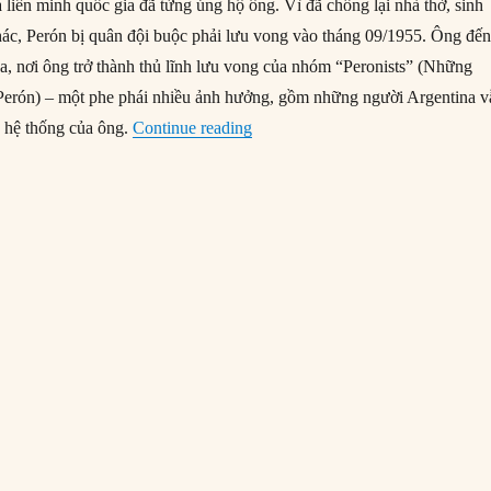
 liên minh quốc gia đã từng ủng hộ ông. Vì đã chống lại nhà thờ, sinh
ác, Perón bị quân đội buộc phải lưu vong vào tháng 09/1955. Ông đế
, nơi ông trở thành thủ lĩnh lưu vong của nhóm “Peronists” (Những
Perón) – một phe phái nhiều ảnh hưởng, gồm những người Argentina v
“19/09/1955: Tổng thống Juan Dom
à hệ thống của ông.
Continue reading