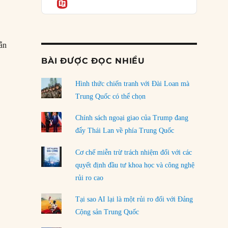
Informatio
05/08/2026
n
Mỹ Latinh đang trở thành “phòng thí nghiệm”
của phe cánh hữu mới
ẫn
04/08/2026
ingo Perón bị lật đổ ở Argentina”
BÀI ĐƯỢC ĐỌC NHIỀU
Tại sao Trung Quốc phủ nhận cuộc gặp với
Ngoại trưởng Nhật Bản?
Hình thức chiến tranh với Đài Loan mà
04/08/2026
Trung Quốc có thể chọn
Điểm mù chiến lược của Trump tại Thái Bình
Chính sách ngoại giao của Trump đang
Dương
đẩy Thái Lan về phía Trung Quốc
03/08/2026
Cơ chế miễn trừ trách nhiệm đối với các
Đặt cược vào thất bại: Các quỹ đầu tư mạo
quyết định đầu tư khoa học và công nghệ
hiểm quốc gia và khía cạnh chính trị của vốn
rủi ro cao
rủi ro
02/08/2026
Tại sao AI lại là một rủi ro đối với Đảng
Làm thế nào để kết thúc Chiến tranh Iran?
Cộng sản Trung Quốc
01/08/2026