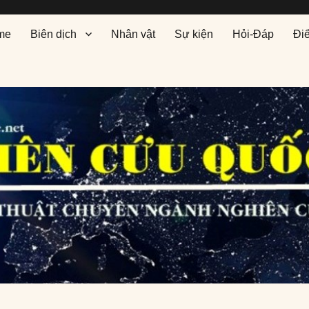
me
Biên dịch
Nhân vật
Sự kiện
Hỏi-Đáp
Đi