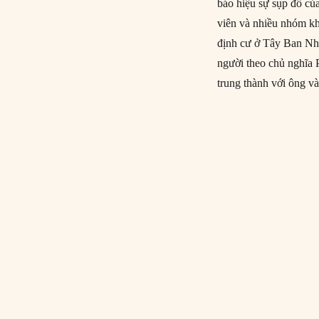
báo hiệu sự sụp đổ của
viên và nhiều nhóm kh
định cư ở Tây Ban Nha
người theo chủ nghĩa 
trung thành với ông v