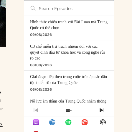
Search
Episodes
Hình thức chiến tranh với Đài Loan mà Trung
Quốc có thể chọn
09/08/2026
Cơ chế miễn trừ trách nhiệm đối với các
quyết định đầu tư khoa học và công nghệ rủi
ro cao
08/08/2026
Giai đoạn tiếp theo trong cuộc trấn áp các dân
tộc thiểu số của Trung Quốc
06/08/2026
o
m
Nỗ lực âm thầm của Trung Quốc nhằm thống
trị khu vực Mỹ Latinh
ộc
PREVIOUS
SHOW
NEXT
06/08/2026
EPISODE
EPISODES
EPISODE
Show
LIST
2,
Nợ cho kẻ mộng mơ: Vốn vay chính sách và
Podcast
giới hạn của việc cho startup vay vốn