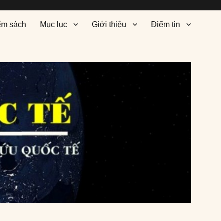
ểm sách
Mục lục
Giới thiệu
Điểm tin