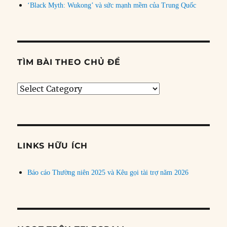
‘Black Myth: Wukong’ và sức mạnh mềm của Trung Quốc
TÌM BÀI THEO CHỦ ĐỀ
Tìm
bài
theo
chủ
đề
LINKS HỮU ÍCH
Báo cáo Thường niên 2025 và Kêu gọi tài trợ năm 2026