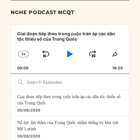
NGHE PODCAST NCQT
Audio
Player
Giai đoạn tiếp theo trong cuộc trấn áp các dân
tộc thiểu số của Trung Quốc
1
X
SKIP
PLAY
JUMP
CHANGE
SHARE
PLAYBACK
THIS
BACKWARD
PAUSE
FORWARD
00:00
RATE
16:25
EPISOD
Search
Episodes
Giai đoạn tiếp theo trong cuộc trấn áp các dân tộc thiểu số
của Trung Quốc
06/08/2026
Nỗ lực âm thầm của Trung Quốc nhằm thống trị khu vực
Mỹ Latinh
06/08/2026