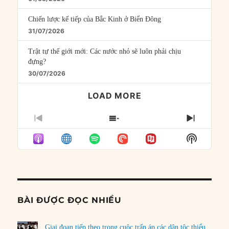
Chiến lược kế tiếp của Bắc Kinh ở Biển Đông
31/07/2026
Trật tự thế giới mới: Các nước nhỏ sẽ luôn phải chịu
đựng?
30/07/2026
LOAD MORE
PREVIOUS
SHOW
NEXT
EPISODE
EPISODES
EPISO
Show
LIST
Podcast
Informat
BÀI ĐƯỢC ĐỌC NHIỀU
Giai đoạn tiếp theo trong cuộc trấn áp các dân tộc thiểu