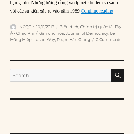
hạn tại đó. Những tương đồng và dị biệt khi đem so sánh
“#81 – So 
với các sự kiện xảy ra vào năm 1989
Continue reading
Author
Posted
Categories
NCQT
10/11/2013
Biên dịch
,
Chính trị quốc tế
,
Tây
on
Tags
Á - Châu Phi
dân chủ hóa
,
Journal of Democracy
,
Lê
Hồng Hiệp
,
Lucan Way
,
Phạm Văn Giang
0 Comments
SE
Search
for: