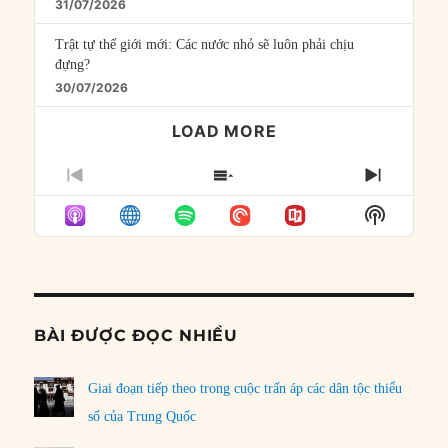
31/07/2026
Trật tự thế giới mới: Các nước nhỏ sẽ luôn phải chịu
đựng?
30/07/2026
LOAD MORE
PREVIOUS
SHOW
NEXT
EPISODE
EPISODES
EPISO
Show
LIST
Podcast
Informat
BÀI ĐƯỢC ĐỌC NHIỀU
Giai đoạn tiếp theo trong cuộc trấn áp các dân tộc thiểu
số của Trung Quốc