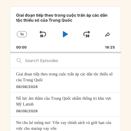
Audio
Player
Giai đoạn tiếp theo trong cuộc trấn áp các dân
tộc thiểu số của Trung Quốc
1
X
SKIP
PLAY
JUMP
CHANGE
SHARE
PLAYBACK
THIS
BACKWARD
PAUSE
FORWARD
00:00
RATE
16:25
EPISOD
Search
Episodes
Giai đoạn tiếp theo trong cuộc trấn áp các dân tộc thiểu số
của Trung Quốc
06/08/2026
Nỗ lực âm thầm của Trung Quốc nhằm thống trị khu vực
Mỹ Latinh
06/08/2026
Nợ cho kẻ mộng mơ: Vốn vay chính sách và giới hạn của
việc cho startup vay vốn