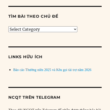
TÌM BÀI THEO CHỦ ĐỀ
Tìm
bài
theo
chủ
đề
LINKS HỮU ÍCH
Báo cáo Thường niên 2025 và Kêu gọi tài trợ năm 2026
NCQT TRÊN TELEGRAM