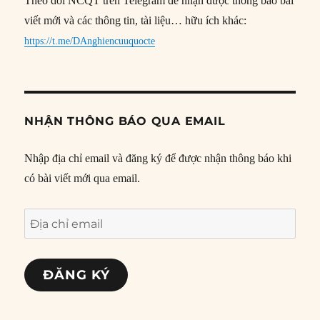
Theo dõi NCQT trên Telegram để nhận được thông báo bài
viết mới và các thông tin, tài liệu… hữu ích khác:
https://t.me/DAnghiencuuquocte
NHẬN THÔNG BÁO QUA EMAIL
Nhập địa chỉ email và đăng ký để được nhận thông báo khi
có bài viết mới qua email.
Địa
chỉ
email
ĐĂNG KÝ