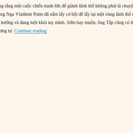
ng rằng một cuộc chiến tranh lớn để giành lãnh thổ không phải là chuy
ng Nga Vladimir Putin đã nắm lấy cơ hội để lấy lại một vùng lãnh thổ
h hướng và đang tuột khỏi tay mình. Sớm hay muộn, ông Tập cũng có t
“Đài Loan vẫn chưa bị bỏ rơi”
ương tự.
Continue reading