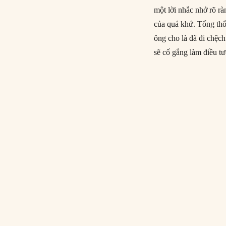
một lời nhắc nhở rõ rà
của quá khứ. Tổng thố
ông cho là đã đi chệc
sẽ cố gắng làm điều t