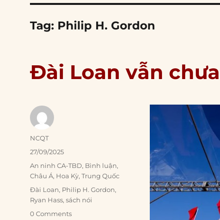
Tag:
Philip H. Gordon
Đài Loan vẫn chưa 
Author
NCQT
Posted
27/09/2025
on
Categories
An ninh CA-TBD
,
Bình luận
,
Châu Á
,
Hoa Kỳ
,
Trung Quốc
Tags
Đài Loan
,
Philip H. Gordon
,
Ryan Hass
,
sách nói
0 Comments