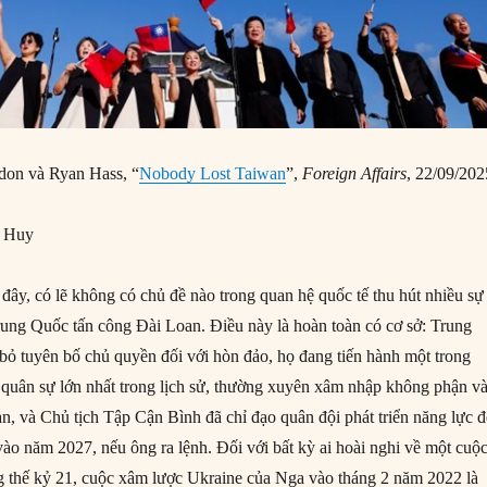
rdon và Ryan Hass, “
Nobody Lost Taiwan
”,
Foreign Affairs
, 22/09/202
g Huy
ây, có lẽ không có chủ đề nào trong quan hệ quốc tế thu hút nhiều sự
ung Quốc tấn công Đài Loan. Điều này là hoàn toàn có cơ sở: Trung
bỏ tuyên bố chủ quyền đối với hòn đảo, họ đang tiến hành một trong
quân sự lớn nhất trong lịch sử, thường xuyên xâm nhập không phận v
n, và Chủ tịch Tập Cận Bình đã chỉ đạo quân đội phát triển năng lực đ
ào năm 2027, nếu ông ra lệnh. Đối với bất kỳ ai hoài nghi về một cuộ
g thế kỷ 21, cuộc xâm lược Ukraine của Nga vào tháng 2 năm 2022 là