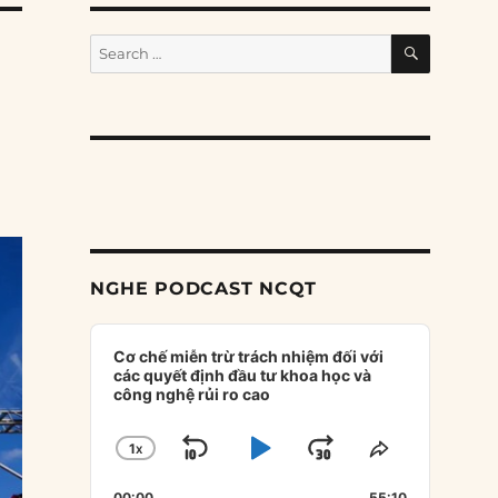
SEARCH
Search
for:
NGHE PODCAST NCQT
Audio
Player
Cơ chế miễn trừ trách nhiệm đối với
các quyết định đầu tư khoa học và
công nghệ rủi ro cao
1
X
SKIP
PLAY
JUMP
CHANGE
SHARE
PLAYBACK
THIS
BACKWARD
PAUSE
FORWARD
00:00
55:10