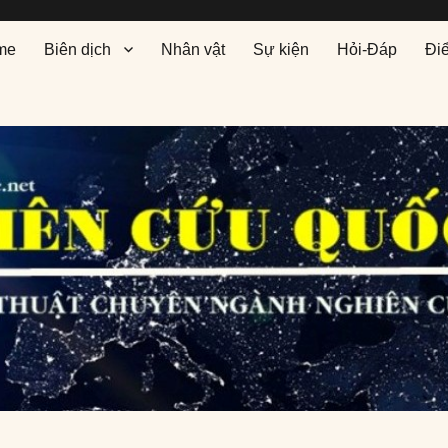
me
Biên dịch
Nhân vật
Sự kiện
Hỏi-Đáp
Đi