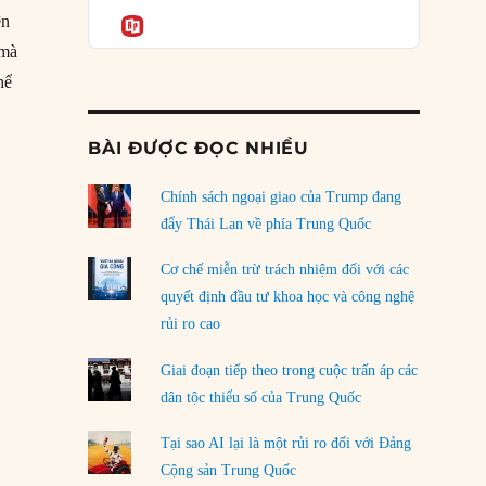
Podcast
của phe cánh hữu mới
Informatio
ện
04/08/2026
 mà
hể
Tại sao Trung Quốc phủ nhận cuộc gặp với
Ngoại trưởng Nhật Bản?
04/08/2026
BÀI ĐƯỢC ĐỌC NHIỀU
Điểm mù chiến lược của Trump tại Thái Bình
Dương
Chính sách ngoại giao của Trump đang
03/08/2026
đẩy Thái Lan về phía Trung Quốc
Đặt cược vào thất bại: Các quỹ đầu tư mạo
Cơ chế miễn trừ trách nhiệm đối với các
hiểm quốc gia và khía cạnh chính trị của vốn
quyết định đầu tư khoa học và công nghệ
rủi ro
rủi ro cao
02/08/2026
Giai đoạn tiếp theo trong cuộc trấn áp các
Làm thế nào để kết thúc Chiến tranh Iran?
dân tộc thiểu số của Trung Quốc
01/08/2026
Tại sao AI lại là một rủi ro đối với Đảng
Chiến lược kế tiếp của Bắc Kinh ở Biển Đông
Cộng sản Trung Quốc
31/07/2026