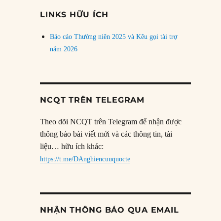
đề
LINKS HỮU ÍCH
Báo cáo Thường niên 2025 và Kêu gọi tài trợ
năm 2026
NCQT TRÊN TELEGRAM
Theo dõi NCQT trên Telegram để nhận được
thông báo bài viết mới và các thông tin, tài
liệu… hữu ích khác:
https://t.me/DAnghiencuuquocte
NHẬN THÔNG BÁO QUA EMAIL