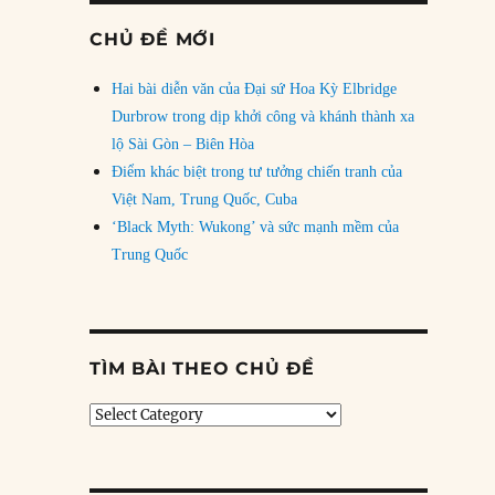
CHỦ ĐỀ MỚI
Hai bài diễn văn của Đại sứ Hoa Kỳ Elbridge
Durbrow trong dịp khởi công và khánh thành xa
lộ Sài Gòn – Biên Hòa
Điểm khác biệt trong tư tưởng chiến tranh của
Việt Nam, Trung Quốc, Cuba
‘Black Myth: Wukong’ và sức mạnh mềm của
Trung Quốc
TÌM BÀI THEO CHỦ ĐỀ
Tìm
bài
theo
chủ