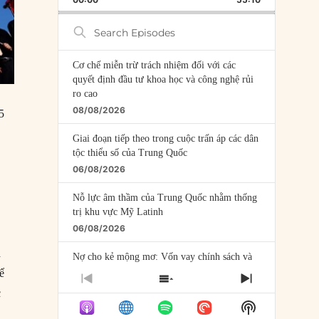
RATE
EPISODE
Search
Episodes
Cơ chế miễn trừ trách nhiệm đối với các
quyết định đầu tư khoa học và công nghệ rủi
ro cao
08/08/2026
5
Giai đoạn tiếp theo trong cuộc trấn áp các dân
tộc thiểu số của Trung Quốc
06/08/2026
Nỗ lực âm thầm của Trung Quốc nhằm thống
trị khu vực Mỹ Latinh
06/08/2026
à
Nợ cho kẻ mộng mơ: Vốn vay chính sách và
giới hạn của việc cho startup vay vốn
ể
PREVIOUS
SHOW
NEXT
05/08/2026
c
EPISODE
EPISODES
EPISODE
Show
LIST
Mỹ Latinh đang trở thành “phòng thí nghiệm”