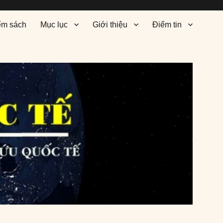
ểm sách
Mục lục
Giới thiệu
Điểm tin