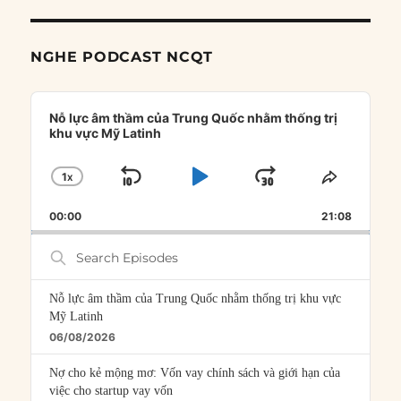
NGHE PODCAST NCQT
Audio
Player
Nỗ lực âm thầm của Trung Quốc nhằm thống trị
khu vực Mỹ Latinh
1
X
SKIP
PLAY
JUMP
CHANGE
SHARE
PLAYBACK
THIS
BACKWARD
PAUSE
FORWARD
00:00
RATE
21:08
EPISOD
Search
Episodes
Nỗ lực âm thầm của Trung Quốc nhằm thống trị khu vực
Mỹ Latinh
06/08/2026
Nợ cho kẻ mộng mơ: Vốn vay chính sách và giới hạn của
việc cho startup vay vốn