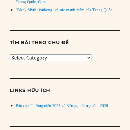
Trung Quốc, Cuba
‘Black Myth: Wukong’ và sức mạnh mềm của Trung Quốc
TÌM BÀI THEO CHỦ ĐỀ
Tìm
bài
theo
chủ
đề
LINKS HỮU ÍCH
Báo cáo Thường niên 2025 và Kêu gọi tài trợ năm 2026