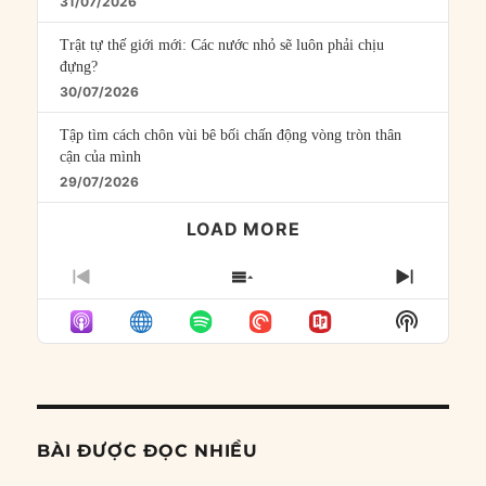
31/07/2026
Trật tự thế giới mới: Các nước nhỏ sẽ luôn phải chịu
đựng?
30/07/2026
Tập tìm cách chôn vùi bê bối chấn động vòng tròn thân
cận của mình
29/07/2026
LOAD MORE
PREVIOUS
SHOW
NEXT
EPISODE
EPISODES
EPISO
Show
LIST
Podcast
Informat
BÀI ĐƯỢC ĐỌC NHIỀU