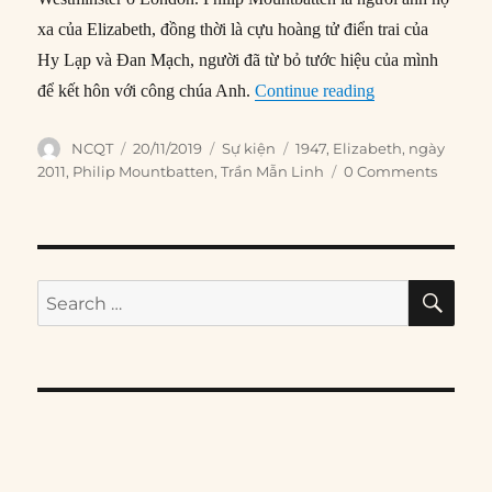
xa của Elizabeth, đồng thời là cựu hoàng tử điển trai của
Hy Lạp và Đan Mạch, người đã từ bỏ tước hiệu của mình
“20/11/1947: Côn
để kết hôn với công chúa Anh.
Continue reading
Author
Posted
Categories
Tags
NCQT
20/11/2019
Sự kiện
1947
,
Elizabeth
,
ngày
on
2011
,
Philip Mountbatten
,
Trần Mẫn Linh
0 Comments
SE
Search
for: