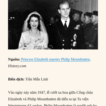
Nguồn:
Princess Elizabeth marries Philip Mountbatten
,
History.com
Biên dịch:
Trần Mẫn Linh
Vào ngày này năm 1947, lễ cưới xa hoa giữa Công chúa
Elizabeth và Philip Mountbatten đã diễn ra tại Tu viện
Westminster ở London. Philip Mountbatten là người anh họ