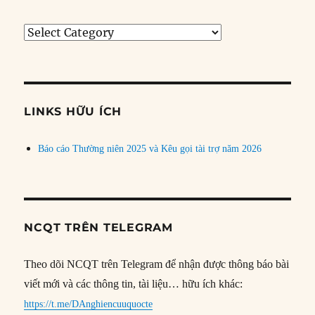
Tìm
bài
theo
chủ
đề
LINKS HỮU ÍCH
Báo cáo Thường niên 2025 và Kêu gọi tài trợ năm 2026
NCQT TRÊN TELEGRAM
Theo dõi NCQT trên Telegram để nhận được thông báo bài
viết mới và các thông tin, tài liệu… hữu ích khác:
https://t.me/DAnghiencuuquocte