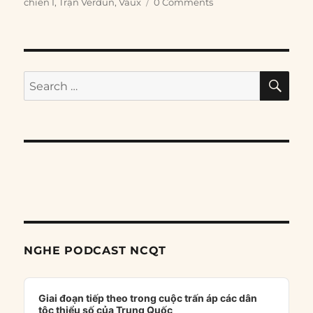
chiến I
,
Trận Verdun
,
Vaux
0 Comments
SE
Search
for:
NGHE PODCAST NCQT
Audio
Player
Giai đoạn tiếp theo trong cuộc trấn áp các dân
tộc thiểu số của Trung Quốc