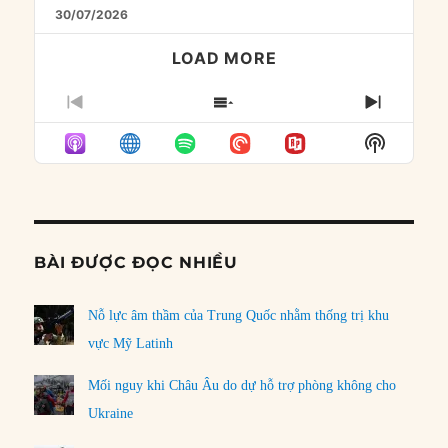
30/07/2026
LOAD MORE
PREVIOUS
SHOW
NEXT
EPISODE
EPISODES
EPISO
Show
LIST
Podcast
Informat
BÀI ĐƯỢC ĐỌC NHIỀU
Nỗ lực âm thầm của Trung Quốc nhằm thống trị khu
vực Mỹ Latinh
Mối nguy khi Châu Âu do dự hỗ trợ phòng không cho
Ukraine