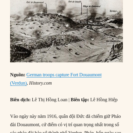
Nguồn:
German troops capture Fort Douaumont
(Verdun)
,
History.com
Biên dịch:
Lê Thị Hồng Loan |
Biên tập:
Lê Hồng Hiệp
Vào ngày này năm 1916, quân đội Đức đã chiếm giữ Pháo
đài Douaumont, cứ điểm có vị trí quan trọng nhất trong số
các pháo đài bảo vệ thành phố Verdun, Pháp, bốn ngày sau