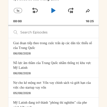
1
X
SKIP
PLAY
JUMP
CHANGE
SHARE
PLAYBACK
THIS
BACKWARD
PAUSE
FORWARD
00:00
RATE
16:25
EPISOD
Search
Episodes
Giai đoạn tiếp theo trong cuộc trấn áp các dân tộc thiểu số
của Trung Quốc
06/08/2026
Nỗ lực âm thầm của Trung Quốc nhằm thống trị khu vực
Mỹ Latinh
06/08/2026
Nợ cho kẻ mộng mơ: Vốn vay chính sách và giới hạn của
việc cho startup vay vốn
05/08/2026
Mỹ Latinh đang trở thành “phòng thí nghiệm” của phe