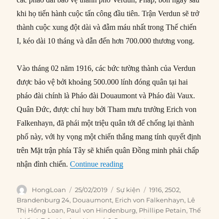
khi họ tiến hành cuộc tấn công đầu tiên. Trận Verdun sẽ trở
thành cuộc xung đột dài và đẫm máu nhất trong Thế chiến
I, kéo dài 10 tháng và dẫn đến hơn 700.000 thương vong.
Vào tháng 02 năm 1916, các bức tường thành của Verdun
được bảo vệ bởi khoảng 500.000 lính đóng quân tại hai
pháo đài chính là Pháo đài Douaumont và Pháo đài Vaux.
Quân Đức, được chỉ huy bởi Tham mưu trưởng Erich von
Falkenhayn, đã phái một triệu quân tới để chống lại thành
phố này, với hy vọng một chiến thắng mang tính quyết định
trên Mặt trận phía Tây sẽ khiến quân Đồng minh phải chấp
“25/02/1916: Đức chiếm Pháo
nhận đình chiến.
Continue reading
Author
Posted
Categories
Tags
HongLoan
25/02/2019
Sự kiện
1916
,
2502
,
on
Brandenburg 24
,
Douaumont
,
Erich von Falkenhayn
,
Lê
Thị Hồng Loan
,
Paul von Hindenburg
,
Phillipe Petain
,
Thế